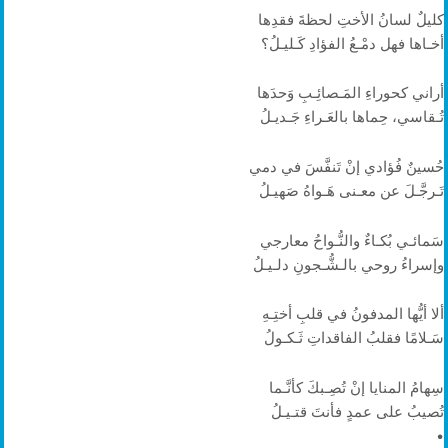
كليلٌ لسانُ الأختِ لحظةَ فقدِها
أخـاها فهل دمْـعُ الفؤادِ كَـليـلُ؟
أراني كحوراءِ المَـصائِـبِ وَحدَها
تُـقاسي، حِماها بالعَـراءِ جَـديـلُ
حُسينٌ فُؤادي إنْ تَنفَّسَ في دمي
تَـرجَّـلَ عن معـنى هَـواهُ صَهيـلُ
سَمائـي بُكـاءٌ والنُّـواحُ معارجي
وإسراءُ روحي بالـشُّـجونِ دلـيـلُ
ألا أيُّها المدفونُ في قلبِ أختِـهِ
سَـلامًا فقلبُ الفاقداتِ ثَـكـولُ
سِهامُ المنايا إنْ تُصِـبكَ كأنَّـما
تُصيبُ على عمدٍ فأنتَ قتـيـلُ
•