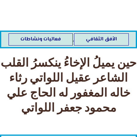
خطي
لى
لمحتوى
الأفق الثقافي
فعاليات ونشاطات
,
حين يميلُ الإخاءُ ينكسرُ القلب
الشاعر عقيل اللواتي رثاء
خاله المغفور له الحاج علي
محمود جعفر اللواتي