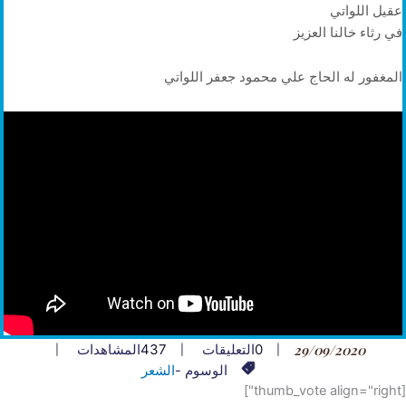
عقيل اللواتي
في رثاء خالنا العزيز
المغفور له الحاج علي محمود جعفر اللواتي
29/09/2020
0
التعليقات
437
المشاهدات
الوسوم -
الشعر
[thumb_vote align="right"]