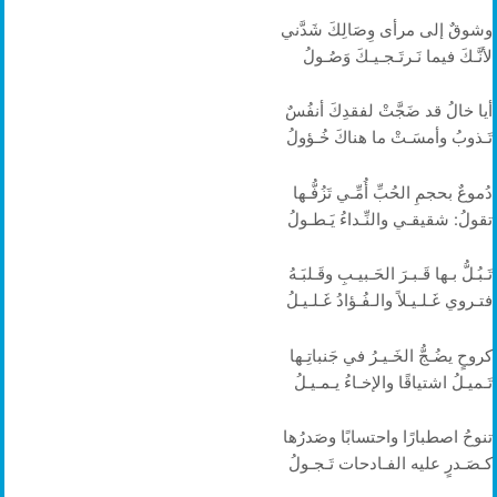
وشوقٌ إلى مرأى وِصَالِكَ شَدَّني
لأنَّـكَ فيما نَـرتَـجـيـكَ وَصُـولُ
أيا خالُ قد ضَجَّتْ لفقدِكَ أنفُسٌ
تَـذوبُ وأمسَـتْ ما هناكَ خُـؤولُ
دُموعٌ بحجمِ الحُبِّ أُمِّـي تَزُفُّـها
تقولُ: شقيقـي والنِّـداءُ يَـطـولُ
تَـبُـلُّ بـها قَـبـرَ الحَـبيـبِ وقَـلبَـهُ
فتـروي غَـلـيـلاً والـفُـؤادُ غَـلـيـلُ
كروحٍ يضُـجُّ الخَـيـرُ في جَنباتِـها
تَـميـلُ اشتياقًا والإخـاءُ يـمـيـلُ
تنوحُ اصطبارًا واحتسابًا وصَدرُها
كـصَـدرٍ عليه الفـادحات تَـجـولُ