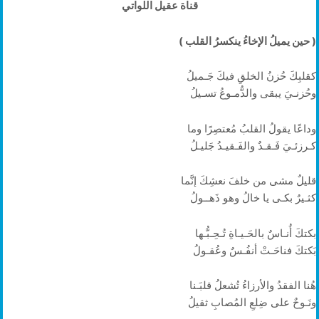
قناة عقيل اللواتي
( حين يميلُ الإخاءُ ينكسرُ القلب )
كقلبِكَ حُزنُ الخلقِ فيكَ جَـميلُ
وحُزنـيَ يبقى والدُّمـوعُ تسـيلُ
وداعًا يقولُ القلبُ مُعتصِرًا وما
كـرزئـيَ فَـقـدٌ والفَـقيـدُ جَليـلُ
قليلٌ مشى من خلفَ نعشِكَ إنَّما
كثـيرٌ بكـى يا خالُ وهو ذَهــولُ
بكتكَ أُنـاسٌ بالحَـيـاةِ تُـحِـبُّـها
بَكتكَ فناحَـتْ أنفُـسٌ وعُقـولُ
هُنا الفقدُ والأرزاءُ تُشعلُ قلبَـنا
ونَـوحٌ على ضِلعِ المُصابِ ثقيلُ