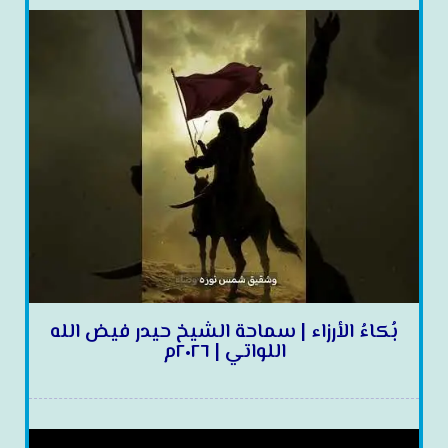
بُكاءُ الأرزاء | سماحة الشيخ حيدر فيض الله
اللواتي | ٢٠٢٦م