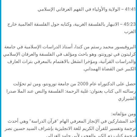
41:41 – الولاية والأولياء في الفهم العرفاني الإسلامي
45:23 – الانبهار بالفلسفة الغربية، وكتابه حول الفلسفة العالمية خارج
الغرب
البروفيسور محمد رستم من كندا، أستاذ الدراسات الإسلامية في جامعة
كرليتون في تورونتو، وهو باحث ومؤلف في الفلسفة والعرفان الإسلامي
والدراسات القرآنية، ومؤخرا انشغل بالاهتمام بالمعرفي بتراث العارف
الكبير عين القضاة الهمداني.
حصل على الدكتوراه عام 2009 من جامعة تورونتو، ومن ثم تحوّلت
رسالته الى كتاب بعنوان: غلبة الرحمة: الفلسفة والنص عند الملا صدرا
الشيرازي
ومن مؤلفاته:
أحد المشاركين في الإنجاز المعرفي الهام “قرآن الدراسة” وهي أحدث
ترجمة وتفسير للقرآن الكريم للغة الانجليزية بإشراف السيد حسين نصر
ترجمة كتاب ذم الكبر والعجب لأبي حامد الغزالي