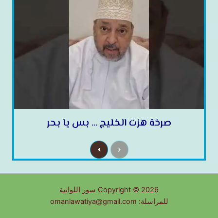
صرخة هزت الخليج … بس يا بحر
N
P
e
r
x
e
t
v
i
o
u
Copyright © 2026 سور اللواتية
s
للمراسلة: omanlawatiya@gmail.com