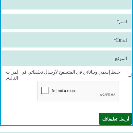
ا
س
م
*
E
m
ai
l*
الموقع
حفظ إسمي وبياناتي في المتصفح لارسال تعليقاتي في المرات
التالية.