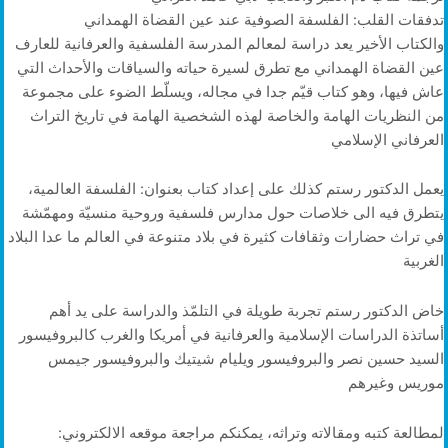
تدفقات القلب: الفلسفة الصوفية عند عين القضاة الهمداني
والكتاب الأخير يعد دراسة لمعالم المدرسة الفلسفية والعرفانية للعارف
عين القضاة الهمداني مع تطرق لسيرة حياته والسياقات والأحداث التي
عاش فيها، وهو كتاب قيّم جدا في مجاله، ويسلّط الضوء على مجموعة
من النظريات الهامة والخاصة لهذه الشخصية الهامة في تاريخ التراث
العرفاني الإسلامي
يعمل الدكتور رستم كذلك على إعداد كتاب بعنوان: الفلسفة العالمية،
يتطرق فيه الى خلاصات حول مدارس فلسفية وروحية منسيّة ومهمّشة
في تراث حضارات وثقافات كثيرة في بلاد متنوعة في العالم ما عدا البلاد
الغربية
خاض الدكتور رستم تجربة طويلة في التلمّذ والدراسة على يد أهم
أساتذة الدراسات الإسلامية والعرفانية في أمريكا والغرب كالبروفيسور
السيد حسين نصر والبروفيسور ويليام شيتيك والبروفيسور جيمس
موريس وغيرهم
لمطالعة كتبه ومقالاته وتراثه، يمكنكم مراجعة موقعه الالكتروني: