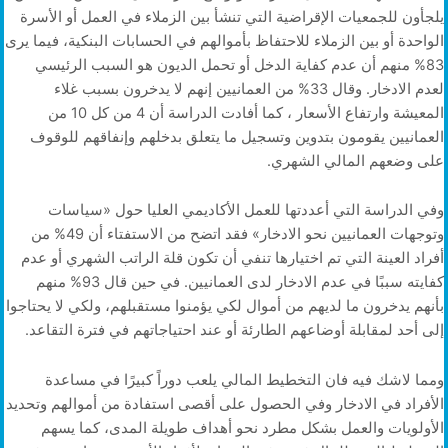
يلجأون للجمعيات الإقراضية التي تنشأ بين الزملاء في العمل أو الأسرة
الواحدة أو بين الزملاء للاحتفاظ بأموالهم في الحسابات البنكية، فيما يرى
83% منهم أن عدم كفاية الدخل أو تحمل الديون هو السبب الرئيسي
لعدم الادخار. وقال 33% من العمانيين إنهم لا يدخرون بسبب غلاء
المعيشة وارتفاع الأسعار ، كما أفادت الدراسة أن 4 من كل 10 من
العمانيين يقومون بتدوين وتسجيل ما يتعلق بدخلهم وإنفاقهم للوقوف
على وضعهم المالي الشهري.
وفي الدراسة التي أعددتها للعمل الأكاديمي العليا حول «سياسات
وتوجهات العمانيين نحو الادخار» فقد اتضح من الاستفتاء أن 49% من
أفراد العينة التي تم اختيارها تنفي أن تكون قلة الراتب الشهري أو عدم
كفايته سببًا في عدم الادخار لدى العمانيين. في حين قال 93% منهم
بأنهم يدخرون ما لديهم من أموال لكي يؤمنوا مستقبلهم، ولكي لا يحتاجوا
إلى أحد لمقابلة أوضاعهم الطارئة أو عند احتياجاتهم في فترة التقاعد.
ومما لاشك فيه فان التخطيط المالي يلعب دوراً كبيرًا في مساعدة
الأفراد في الادخار وفي الحصول على أقصى استفادة من أموالهم وتحديد
الأولويات والعمل بشكل مطرد نحو أهداف طويلة المدى، كما يسهم