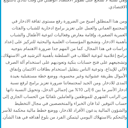
وهي نسبة لا تشجع على تطوير الاقتصاد الوطني في وقت ننادي بالتنويع
الاقتصادي.
ومن هذا المنطلق أصبح من الضرورة رفع مستوى ثقافة الادخار في
المجتمع العماني والعمل على تعزيز برامج ادخارية للشباب والفئات
العمرية الصغيرة، وإقامة معارض وفعاليات لتوعية الأطفال والشباب
بأهمية الادخار، وتشجيع المؤسسات العلمية والبحثية للتركيز على إعداد
دراسات في هذا المجال. كما من المهم جدا ضرورة الاهتمام بتوجيه
برامج إعلامية لتوعية الطلاب في السلطنة بأهمية الترشيد في الاستهلاك،
وتشجيعهم على فتح حسابات بنكية وتعوديهم على استخدام آلة الصرف
الآلي للإيداع، وتوعية الناس بتقليل استخدام بطاقات الائتمان وإنفاق
الأموال بطريقة عشوائية وغير محسوبة، ووضع خطة مستقبلية بعيدة
المدى للادخار. ومن الجيد لمجتمعاتنا ضرورة تعزيز برامج لرفع نسبة
ادخار الأسر ما بين 6 إلى 10% من إجمالي الدخل، وتحويل النسبة ذاتها
من الراتب الشهري للموظفين والعاملين تلقائيًا من الحساب الجاري إلى
حساب التوفير. لذا فان الخبراء والمتخصصين في مجال التخطيط
والشؤون المالية يدعون الأفراد للادخار، ووضع خطط مالية محكمة للأسر
والتحكم بالاستهلاك اليومي ليتمكن الفرد من بلوغ أهدافه في هذا الشأن.