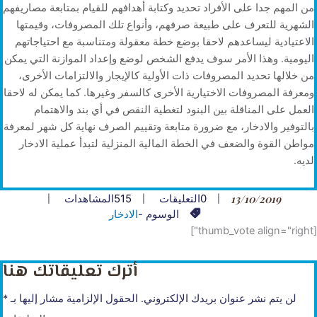
من المهم جدا على الأفراد تحديد وكتابة أهدافهم للقيام بمتابعة مصاريفهم
الشهرية للتعرف على طبيعة صرفهم، وأنواع تلك المصروفات، وقيمتها
الاعتيادية ليساعدهم لاحقا بوضع خطة معقولة ومتناسبة مع احتياجاتهم
اليومية. وهذا الأمر سوف يدفع الشخص لوضع وإعداد الموازنة التي يمكن
من خلالها تحديد المصروفات ذات الأولية كالإيجار والالتزامات الأخرى،
ومعرفة المصروفات الاختيارية الأخرى كالسفر وغيرها. كما يمكن له لاحقا
العمل على المناقلة بين البنود لتغطية النقص في أي بند والاهتمام
بالتوفير والادخار، مع ضرورة متابعة وتقييم الصرف نهاية كل شهر لمعرفة
مواطن القوة والضعف في الخطة المالية المنزلية لتبدأ عملية الادخار
لديه.
13/10/2019
0
التعليقات
515
المشاهدات
الوسوم -
الادخار
[thumb_vote align="right"]
أترك تعليقاتك هنا
لن يتم نشر عنوان بريدك الإلكتروني.
الحقول الإلزامية مشار إليها بـ
*