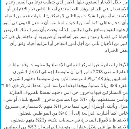
من خلال الادخار السنوي حلها، الأمر الذي يتطلب نوعا من الصبر وعدم
الاستعجال في الحياة. وهذه العجلة تدفع أحيانا الناس نحو الاقتراض أو
الاستدانة أو رهن الشيكات، وبالتالي لا يتمكنون لسنوات عدة من القيام
بأي ادخار عائلي. كما أنه من الجيد والمناسب أن تستغل الديون في أمور
إيجابية لتعود بمنافع على الدائنين، إلا أنه يحدث بأن تصرف تلك القروض
أحيانا في قضايا وبنود وأمور غير أساسية أو ضرورية أو عاجلة، بل هي في
كثير من الأحيان تأتي من أجل أمور التفاخر أو الترفيه أحيانا وفق رأي
بعض الخبراء.
الأرقام الصادرة عن المركز العماني للإحصاء والمعلومات وفق بيانات
العام الماضي 2018 تشير إلى أن متوسط إجمالي الادخار الشهري
للعمانيين يبلغ 148 ريالا لمتوسط الذين يصل متوسط دخلهم الشهري
للفرد 689 ريالا عمانياً. ووفقا لهذه الدراسة التي أعدها المركز فإن 64 %
من المشاركين فيها يدخرون جزءا من دخلهم تحسبًا للظروف الطارئة
وتأمين مستقبلهم، وأن 17% من العمانيين يدخرون المبلغ للبناء، أو شراء
منزل وتأثيثه، أوشراء أرض، فيما يدخر 11% منهم للاستثمار في مشروع
خاص. كما أشارت الدراسة إلى أن 46% من المواطنين يفضلون
الاحتفاظ بالأموال المدخرة في حسابات بنكية، و23% منهم يفضلون
الاحتفاظ بها على شكل عقارات. وتوضح الدراسة أن 53% من العمانيين