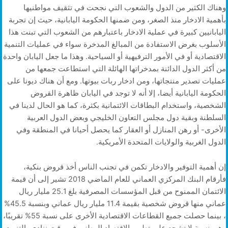
وهناك الكثير من الدول والشعوب التي نجحت في تثقيف مواطنيها
بأهمية الادخار منذ الصغر، ومن ضمنها الحكومة اليابانية، حيث إن تجربة
اليابانيين كبيرة في عملية الادخار باعتبارهم من الشعوب التي تبنت هذا
الأسلوب بغرض الاستفادة من المبالغ المدخرة سواء في عمليات التنمية
الاقتصادية أو في الأمور الترفيهية أو السياحية. وهذا ما جعل اليابان واحدة
من أكثر الدول الدائنة بمدخراتها الهائلة التي استطاعت جمعها من
عمليات تصدير منتجاتها، ومن ادخار ربات بيوتها. ومع أن هناك ديونا على
الحكومة اليابانية أيضا، إلا أنه لا توجد في اليابان ظاهرة القروض
الشخصية، واستخدام البطاقات الائتمانية بكثرة، كما هو الحال لدينا في
السلطنة وبقية دول مجلس التعاون الخليجي وبعض الدول العربية
الأخرى- أو رهن المنازل أو العقار كما يحصل أحيانا في المنطقة وفي
الدول الغربية والولايات المتحدة الأمريكية.
إن أهمية التوفير والادخار تكمن في تجنب الناس أخذ قروض بنكية،
فأرقام البنك المركزي العماني للعام الماضي 2018 تشير إلى أن قيمة
الائتمان الممنوح من قبل المؤسسات المصرفية بلغ 25.1 مليار ريال
عماني منها قروض شخصية بقيمة 11.4 مليار ريال عماني وبنسبة 45.5%
، بينما حصلت جميع القطاعات الاقتصادية الأخرى على نسبة 55% تقريبًا،