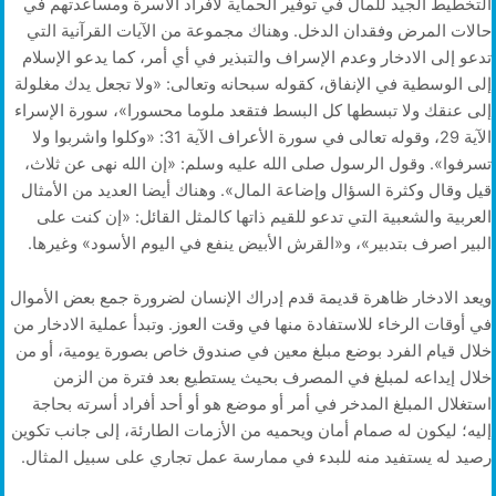
التخطيط الجيد للمال في توفير الحماية لأفراد الأسرة ومساعدتهم في
حالات المرض وفقدان الدخل. وهناك مجموعة من الآيات القرآنية التي
تدعو إلى الادخار وعدم الإسراف والتبذير في أي أمر، كما يدعو الإسلام
إلى الوسطية في الإنفاق، كقوله سبحانه وتعالى: «ولا تجعل يدك مغلولة
إلى عنقك ولا تبسطها كل البسط فتقعد ملوما محسورا»، سورة الإسراء
الآية 29، وقوله تعالى في سورة الأعراف الآية 31: «وكلوا واشربوا ولا
تسرفوا». وقول الرسول صلى الله عليه وسلم: «إن الله نهى عن ثلاث،
قيل وقال وكثرة السؤال وإضاعة المال». وهناك أيضا العديد من الأمثال
العربية والشعبية التي تدعو للقيم ذاتها كالمثل القائل: «إن كنت على
البير اصرف بتدبير»، و«القرش الأبيض ينفع في اليوم الأسود» وغيرها.
ويعد الادخار ظاهرة قديمة قدم إدراك الإنسان لضرورة جمع بعض الأموال
في أوقات الرخاء للاستفادة منها في وقت العوز. وتبدأ عملية الادخار من
خلال قيام الفرد بوضع مبلغ معين في صندوق خاص بصورة يومية، أو من
خلال إيداعه لمبلغ في المصرف بحيث يستطيع بعد فترة من الزمن
استغلال المبلغ المدخر في أمر أو موضع هو أو أحد أفراد أسرته بحاجة
إليه؛ ليكون له صمام أمان ويحميه من الأزمات الطارئة، إلى جانب تكوين
رصيد له يستفيد منه للبدء في ممارسة عمل تجاري على سبيل المثال.