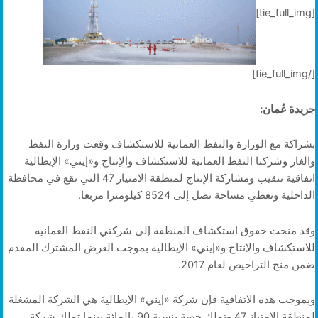
[tie_full_img]
[/tie_full_img]
جريدة عُمان:
بشراكة مع الوزارة والنفط العمانية للاستكشاف وقعت وزارة النفط
والغاز وشركتا النفط العمانية للاستكشاف والإنتاج و«إيني» الإيطالية
اتفاقية تنقيب ومشاركة الإنتاج لمنطقة الامتياز 47 التي تقع في محافظة
الداخلية وتغطي مساحة تصل إلى 8524 كيلومترا مربعا.
وقد منحت حقوق استكشاف المنطقة إلى شركتي النفط العمانية
للاستكشاف والإنتاج و«إيني» الإيطالية بموجب العرض المشترك المقدم
ضمن منح التراخيص لعام 2017.
وبموجب هذه الاتفاقية فإن شركة «إيني» الإيطالية هي الشركة المشغلة
لمنطقة الامتياز 47 وتملك حصة بنسبة 90 بالمائة بينما تملك شركة