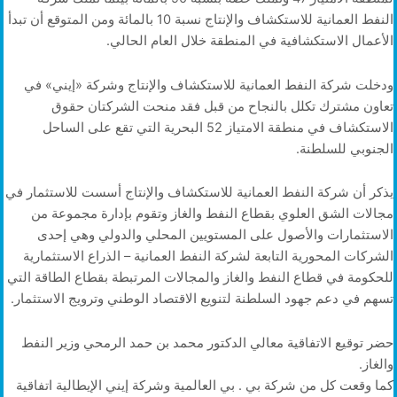
النفط العمانية للاستكشاف والإنتاج نسبة 10 بالمائة ومن المتوقع أن تبدأ
الأعمال الاستكشافية في المنطقة خلال العام الحالي.
ودخلت شركة النفط العمانية للاستكشاف والإنتاج وشركة «إيني» في
تعاون مشترك تكلل بالنجاح من قبل فقد منحت الشركتان حقوق
الاستكشاف في منطقة الامتياز 52 البحرية التي تقع على الساحل
الجنوبي للسلطنة.
يذكر أن شركة النفط العمانية للاستكشاف والإنتاج أسست للاستثمار في
مجالات الشق العلوي بقطاع النفط والغاز وتقوم بإدارة مجموعة من
الاستثمارات والأصول على المستويين المحلي والدولي وهي إحدى
الشركات المحورية التابعة لشركة النفط العمانية – الذراع الاستثمارية
للحكومة في قطاع النفط والغاز والمجالات المرتبطة بقطاع الطاقة التي
تسهم في دعم جهود السلطنة لتنويع الاقتصاد الوطني وترويج الاستثمار.
حضر توقيع الاتفاقية معالي الدكتور محمد بن حمد الرمحي وزير النفط
والغاز.
كما وقعت كل من شركة بي . بي العالمية وشركة إيني الإيطالية اتفاقية