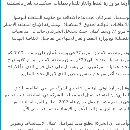
أولية مع وزارة النفط والغاز للقيام بعمليات استكشاف للغاز بالسلطنة.
وستعمل الشركتان تحت هذه الاتفاقية مع حكومة السلطنة للوصول
للاتفاقيات النهائية لحقوق الاستكشاف ومشاركة الإنتاج لمنطقة الامتياز
– مربع 77 وسط عُمان، حيث ستدخل الشركتان حاليا في مناقشات
تفصيلية مع وزارة النفط والغاز للانتهاء من تفاصيل الاتفاقية النهائية.
وتقع منطقة الامتياز – مربع 77 في وسط عُمان على مساحة 3100 كم
مربع تقريبا وتبعد حوالي 30كم شرق منطقة الامتياز- مربع 61 وتندرج
تحت عمليات شركة بي . بي وتشتمل على حقل خزان الذي بدأ الإنتاج
منه منذ أكثر من عام ومشروع غزير الذي لا يزال تحت التطوير.
وقال برنارد لوني الرئيس التنفيذي لشركة بي . بي العالمية للشق
العلوي: إن الاتفاقية تمثل أهمية بالغة للشركة في السلطنة نتيجة نجاحها
في تسليم مشروع حقل خزان عام 2017 وتطوير المرحلة الثانية من
المشروع الذي ما زالت الأعمال الإنشائية قائمة فيه حتى الآن.
وأضاف: إن الشركة تتطلع قدما لمواصل أعمال الاستكشاف وتطوير