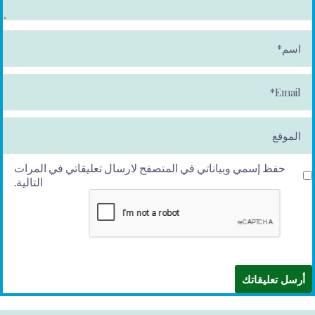
ا
س
م
*
E
m
ai
l*
الموقع
حفظ إسمي وبياناتي في المتصفح لارسال تعليقاتي في المرات
التالية.