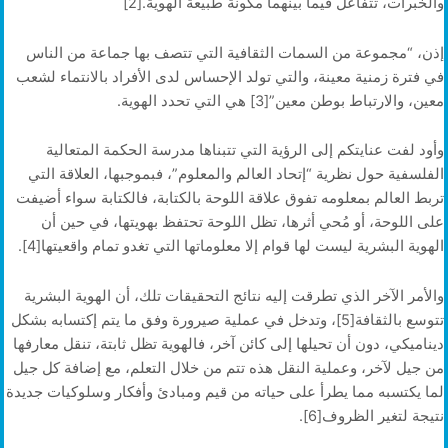
والخبرات، تتفاعل فيما بينهما مكونة طبيعة الهوية.[2]
إذن، “مجموعة من السمات الثقافية التي تتصف بها جماعة من الناس
في فترة زمنية معينة، والتي تولد الإحساس لدى الأفراد بالانتماء لشعب
معين، والارتباط بوطن معين”[3] هي التي تحدد الهوية.
وأود لفت عنايتكم إلى الرؤية التي تتبناها مدرسة الحكمة المتعالية
الفلسفية حول نظرية “إتحاد العالم والمعلوم”، فبموجبها، العلاقة التي
تربط العالم بمعلومه تفوق علاقة اللوحة بالكتابة، فالكتابة سواء أضيفت
على اللوحة، أو مُحي أثرها، تظل اللوحة تحتفظ بهويتها، في حين أن
الهوية البشرية ليست لها قوام إلا معلوماتها التي تغدو تمام واقعيتها[4].
والأمر الآخر الذي تطرقت إليه نتائج التحقيقات تلك، أن الهوية البشرية
تتوسع بالثقافة[5]، وتدخل في عملية صيرورة وفق ما يتم إكتسابه بشكل
ديناميكي، دون أن تحيلها إلى كائن آخر، فالهوية تظل ثابتة، تنقل معارفها
من جيل لآخر، وعملية النقل هذه تتم من خلال التعلم، مع إضافة كل جيل
لما يكتسبه مما يطرأ على حياته من قيم ومبادئ وأفكار وسلوكيات جديدة
نتيجة لتغير الظروف[6].