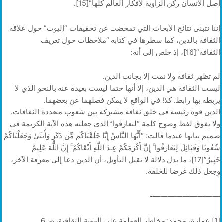
أصل الانسان ركن الزاوية لأفكار العالم كلها”[15].
إننا نتبنى نتائج الأبحاث التي تمخضت عن تحقيقات “إليوت” حول علاقة
الثقافة بالدين، كما سطرها في كتابه “ملاحظات حول تعريف
الثقافة”[16]، إذ خلص إلى أنه:
لم تظهر ثقافة ولا نمت إلا بجانب الدين.
ليست الثقافة هي الدين، إلا أنها حتما ليست بعيدة عنه بالنحو الذي لا
يربطه بها رابط. كلا! في الواقع لا يمكن فصلهما عن بعضهما.
الدين قوة رئيسة في خلق ثقافة مشتركة بين شعوب متعددة الثقافات.
ولا يفوق لفظ وضوح كلمة “لتعارفوا” الذي جعلته هذه الآية الكريمة في
صميم بيانها عندما قالت: “أَيُّهَا النَّاسُ إِنَّا خَلَقْنَاكُم مِّن ذَكَرٍ وَأُنثَىٰ وَجَعَلْنَاكُمْ
شُعُوبًا وَقَبَائِلَ لِتَعَارَفُوا ۚ إِنَّ أَكْرَمَكُمْ عِندَ اللَّهِ أَتْقَاكُمْ ۚ إِنَّ اللَّهَ عَلِيمٌ
خَبِيرٌ”[17]، ما يدل دلالة لا تقبل التأويل، أن الدين دعا إلى معرفة الآخر،
وجعل ذلك غرضا للخلقة.
—————————-
[1] عمارة، محمد: مخاطر العولمة علي الهوية الثقافية، ص6