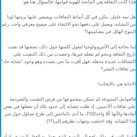
فإذا كانت الثقافة هي المانحة للهوية قوامها، فالسؤال هنا هو:
هل ثمة عامل، يتكرر في كل أنماط الثقافات، ويضفي عليها برمتها لونا
من التشابه، ويعمل على دفعها نحو الالتقاء على صفيح معرفي واحد، رغم
التنوع الهائل في مضامينها؟
إننا بحاجة إلى الأنثروبولوجيا لتقول كلمتها حول ذلك، بصفتها قد نقبت
تاريخ الثقافة وبنحو لم تفعله غيرها، وحصدت من ذلك التنقيب على
اكتشافات عديدة مذهلة، فهل أقرت ما نحن بصدده وهو وجود “تشابه حاد”
بين ثقافات البشر؟
الاجابة هي بالايجاب!
فالعوامل المتنوعة لم تتمكن بمجموعها من فرض التشتت والشرذمة
على ثقافات الآدميين، إذ ظلت تتشابه إلى حدود تكاد أن تجعلها في بعض
أبعادها وكأنها كُلا واحدا[10]، ما أدى بالباحثين إلى طرح تساؤل حول سر
هذا التشابه، وقد اختلفت وجهات نظرهم إلى[11]:
اعتبار السر في ذلك راجع الى النسق الذي يعمل به العقل البشري، إذ أن