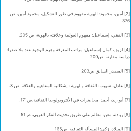
[2] أمين، محمود: الهوية مفهوم في طور التشكيل، محمود أمين، ص
376.
[3] الفقي، إسماعيل: مفهوم العولمة وعلاقته بالهوية، ص 205.
[4] لزيق، كمال إسماعيل: مراتب المعرفة وهرم الوجود عند ملا صدرا:
دراسة مقارنة. ص200
[5] المصدر السابق ص203
[6] عادل، شهيب: الثقافة والهوية : إشكالية المفاهيم والعلاقة. ص 8.
[7] أبو زيد، أحمد: محاضرات في الأنثروبولوجيا الثقافية.ص171.
[8] زيادة، معن: معالم على طريق تحديث الفكر العربي. ص51
[9] الميلاد، زكي: المسألة الثقافية. ص166