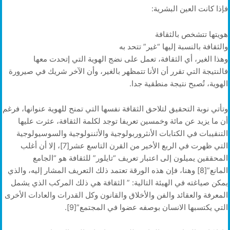
فإذا كانت العين البشرية:
هويتها تتشخص بالثقافة
والثقافة بالنسبة إليها “غير” تتحد به
وهذا الغير، أي الثقافة، تعمل على نضج الهوية التي إتحدت معها
فالنتيجة التي تقرر أن الأنا تتمظهر بالغير، وأن الآخر شريك في صيرورة
الهوية، تُصبح نتيجة منطقية جدا.
وتأتي نوبة التحقيق لتلاحق الثقافة نفسها التي تمنح للهوية عنوانها، فرغم
أن ما يزيد عن مائة وخمسين تعريفا توجد لكلمة الثقافة، عثرت عليها
التنقيبات في الكتابات الأنثروربولوجية والأثننولوجية والسوسيولوجية
التي ظهرت في الربع الأخير من القرن التاسع عشر[7]، إلا أن أغلب
المحققين يميلون إلى اعتبار تعريف “تايلور” للثقافة هو “الجامع
المانع”[8] وهنا، فإن هذه الورقة تعتمد ذلك التعريف المشار إليه، والذي
يمكن صياغته في الهيئة التالية: ” الثقافة هي ذلك المركب الذي يشمل
المعرفة والعقائد والفن والأخلاق والقانون وكل القدرات والعادات الأخرى
التي يكتسبها الانسان بوصفه عضوا في المجتمع”[9].