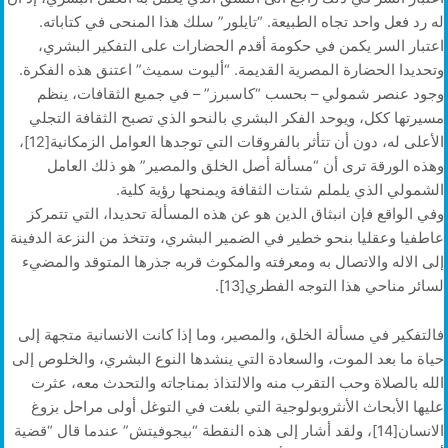
له رد فعل واحد تجاه الطبيعة. “تايلور” سلك هذا المنحى في كتاباته.
اعتبار السر يكمن في حكومة أقدم الحضارات على التفكير البشري،
وتحديدا الحضارة المصرية القديمة. “أليوت سميث” اعتنق هذه الفكرة.
وجود عنصر شمولي – بحسب “كاسبرز” – في جميع الثقافات، ينظم
مسيرتها ككل، ويوحد الفكر البشري بالنحو الذي تصبح الثقافة التجلي
الأعلى له، دون أن تتأثر بالفروقات التي توجدها العوامل الزمكانية[12]،
وهذه الورقة ترى أن “مسألة أصل الخلق والمصير” هو ذلك العامل
الشمولي الذي يلملم شتات الثقافة ويمنحها رؤية كلية.
وفي الواقع فإن انبثاق الدين هو عن هذه المسألة تحديدا، التي تتمركز
عاطفيا وعقليا بنحو خطير في الضمير البشري، وتتخذ من النزعة الدفينة
إلى الاله والاتصال به ومعرفته والمكوث قربه جذرها المتوقد والمضيء
لسائر مناحي هذا التوجه الفطري[13].
فالتفكير في مسألة الخلق، والمصير، وما إذا كانت الانسانية متجهة إلى
حياة ما بعد الموت، والسعادة التي ينشدها النوع البشري، والخلوص إلى
الله بالصلاة وحب التقرب منه والالتذاذ بمناجاته والتحدث معه، عثرت
عليها الأبحاث الأنثروبولوجية التي بلغت في التوغل أولى مراحل بزوغ
الانسان[14]، ولقد أشار إلى هذه النقطة “بيجوفيتش” عندما قال “قضية