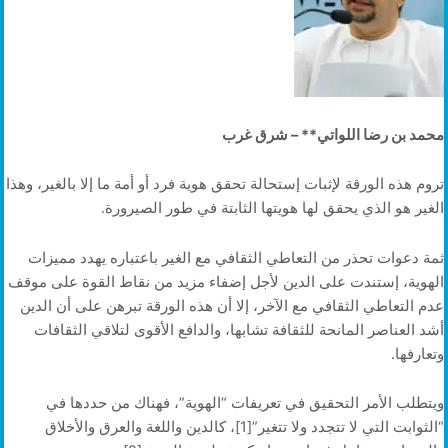
محمد بن رضا اللواتي** – شرق غرب
تروم هذه الورقة لإثبات إستحالة تحقق هوية فرد أو أمة ما إلا بالغير، وهذا
الغير هو الذي يحقق لها هويتها الثابتة في طور الصيرورة.
ثمة دعوات تحذر من التعاطي الثقافي مع الغير باعتباره يهدد مميزات
الهوية، إستندت على الدين لأجل إضفاء مزيد من نقاط القوة على موقف
عدم التعاطي الثقافي مع الآخر، إلا أن هذه الورقة تبرهن على أن الدين
أشد العناصر المانحة للثقافة تشابها، والدافع الأقوى لتلاقي الثقافات
وتعارفها.
ويتطلب الأمر التحقيق في تعريفات “الهوية”، فهناك من حددها في
“الثوابت التي لا تتجدد ولا تتغير”[1]، كالدين واللغة والعرق والأخلاق