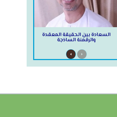
السعادة بين الحقيقة المعقدة
والرقمنة الساذجة
N
P
e
r
x
e
t
v
i
o
u
s