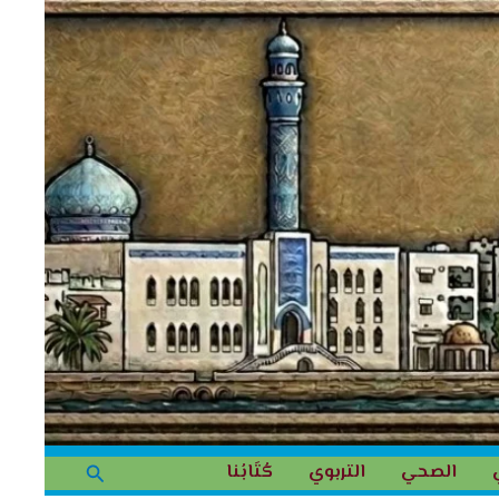
البحث
الصحي
التربوي
كُتَابُنا