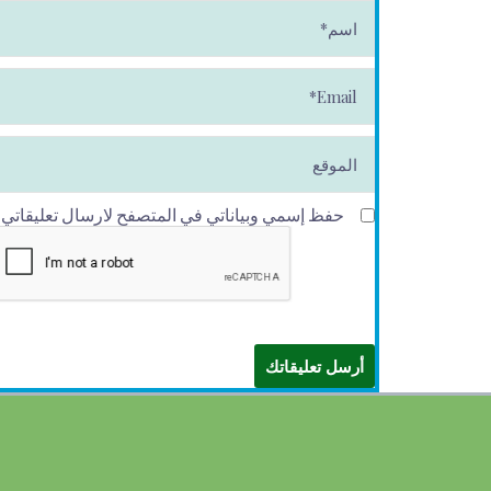
ا
س
م
*
E
m
ai
l*
الموقع
حفظ إسمي وبياناتي في المتصفح لارسال تعليقاتي في