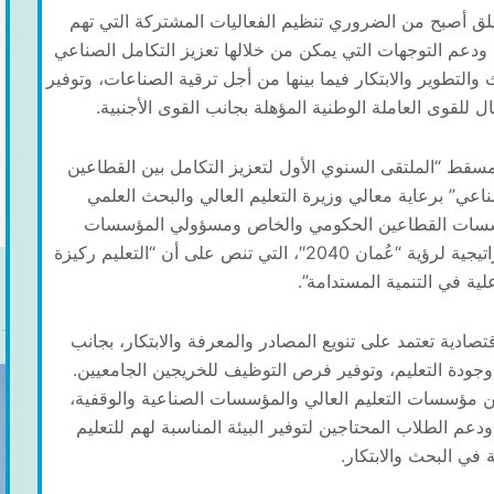
لق أصبح من الضروري تنظيم الفعاليات المشتركة التي تهم
ودعم التوجهات التي يمكن من خلالها تعزيز التكامل الصناعي
والتطوير والابتكار فيما بينها من أجل ترقية الصناعات، وتوفير
ل للقوى العاملة الوطنية المؤهلة بجانب القوى الأجنبية.
مسقط “الملتقى السنوي الأول لتعزيز التكامل بين القطاعين
ناعي” برعاية معالي وزيرة التعليم العالي والبحث العلمي
لمؤسسات القطاعين الحكومي والخاص ومسؤولي المؤسسات
الأكاديمية. وجاء هذا الملتقى في ظل التوجهات الاستراتيجية لرؤية “عُمان 2040″، التي تنص على أن “التعليم ركيزة
لية في التنمية المستدامة”.
ادية تعتمد على تنويع المصادر والمعرفة والابتكار، بجانب
 وجودة التعليم، وتوفير فرص التوظيف للخريجين الجامعيين.
ن مؤسسات التعليم العالي والمؤسسات الصناعية والوقفية،
دعم الطلاب المحتاجين لتوفير البيئة المناسبة لهم للتعليم
 في البحث والابتكار.