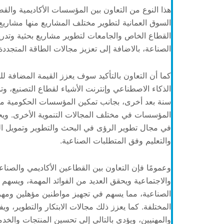
هذا النوع من التعاون بين المؤسسات الأكاديمية وال
السوق العمانية لتطوير مختلف المشاريع منها مشاريع 
القطاع الخاص والجامعات لتطوير مشاريع بحثية وتدريب
الصناعة، بالاضافة إلى تعزيز مجالات الطاقة المتجددة و
كما أن التعاون بالتأكيد سوف يعزز القيمة المضافة
الذكاء الاصطناعي وإنترنت الأشياء لقطاع التصنيع، وت
سنة بعد أخرى، بجانب تمكين المؤسسات الحكومية من تو
المؤسسات في مختلف المجالات التنموية الأخرى. ويحت
في مجال تطوير الرؤى في البحث والتطوير وتمويل الم
والتعليم وفق المتطلبات الصناعية.
وعمومًا فإن التعاون بين القطاعين الأكاديمي والصناعي
والاجتماعية ويحقق العديد من الفوائد المهمة، ويسهم
الصناعية، مما يسهم في تجهيز مواطنين مؤهلين ومهر
المختلفة. كما يعزز ذلك مجالات الابتكار والتطوير، ويفتح
والمهنيين، ويؤدي بالتالي إلى تحسين المنتجات والخدم