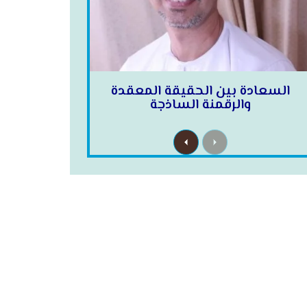
السعادة بين الحقيقة المعقدة
والرقمنة الساذجة
N
P
e
r
x
e
t
v
i
o
u
s