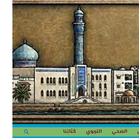
البحث
الصحي
التربوي
كُتَابُنا