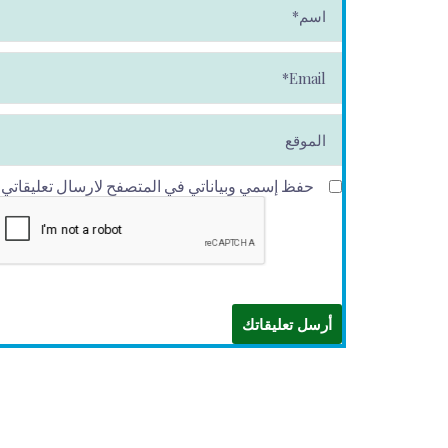
س
م
*
E
m
ai
l*
الموقع
حفظ إسمي وبياناتي في المتصفح لارسال تعليقاتي في