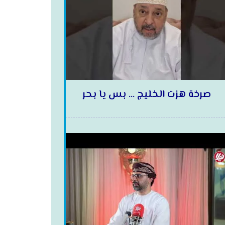
صرخة هزت الخليج … بس يا بحر