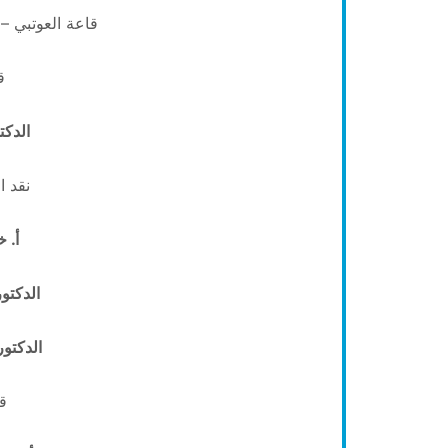
قاعة العوتبي – السبت ٢٣ 
ق
الدكت
نقد ا
أ. 
الدكتو
الدكتو
ق