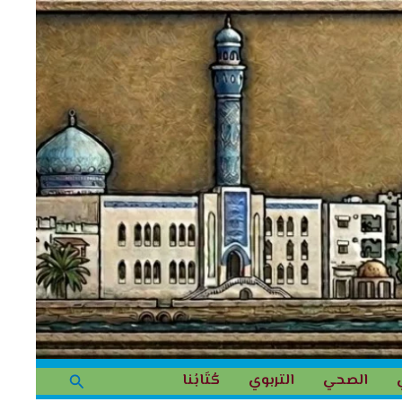
البحث
الصحي
التربوي
كُتَابُنا