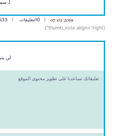
أ. سم
07/03/2019
0
التعليقات
533
[thumb_vote align="right"]
لن يتم
ا