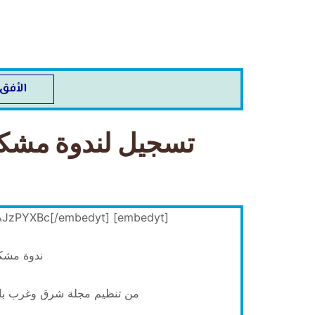
الأفق
تسجيل لندوة مشكل
[embedyt] https://www.youtube.com/watch?v=8vtAJzPYXBc[/embedyt]
ندوة مشكل
من تنظيم مجلة شرق وغرب با