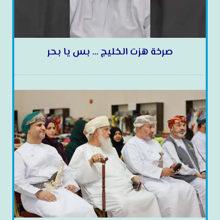
صرخة هزت الخليج … بس يا بحر