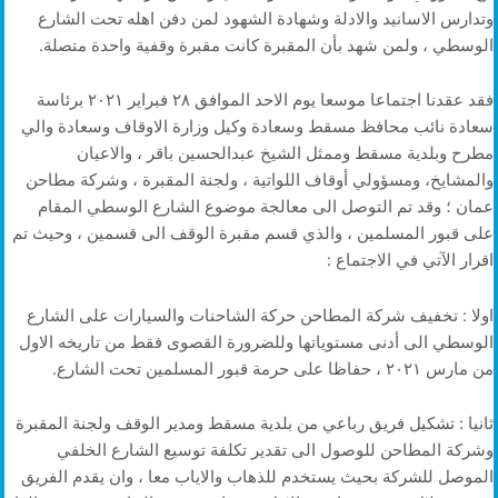
وتدارس الاسانيد والادلة وشهادة الشهود لمن دفن اهله تحت الشارع
الوسطي ، ولمن شهد بأن المقبرة كانت مقبرة وقفية واحدة متصلة.
فقد عقدنا اجتماعا موسعا يوم الاحد الموافق ٢٨ فبراير ٢٠٢١ برئاسة
سعادة نائب محافظ مسقط وسعادة وكيل وزارة الاوقاف وسعادة والي
مطرح وبلدية مسقط وممثل الشيخ عبدالحسين باقر ، والاعيان
والمشايخ، ومسؤولي أوقاف اللواتية ، ولجنة المقبرة ، وشركة مطاحن
عمان ؛ وقد تم التوصل الى معالجة موضوع الشارع الوسطي المقام
على قبور المسلمين ، والذي قسم مقبرة الوقف الى قسمين ، وحيث تم
اقرار الآتي في الاجتماع :
اولا : تخفيف شركة المطاحن حركة الشاحنات والسيارات على الشارع
الوسطي الى أدنى مستوياتها وللضرورة القصوى فقط من تاريخه الاول
من مارس ٢٠٢١ ، حفاظا على حرمة قبور المسلمين تحت الشارع.
ثانيا : تشكيل فريق رباعي من بلدية مسقط ومدير الوقف ولجنة المقبرة
وشركة المطاحن للوصول الى تقدير تكلفة توسيع الشارع الخلفي
الموصل للشركة بحيث يستخدم للذهاب والاياب معا ، وان يقدم الفريق