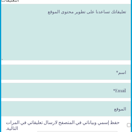
ا
س
م
*
E
m
ai
l*
الموقع
حفظ إسمي وبياناتي في المتصفح لارسال تعليقاتي في المرات
التالية.