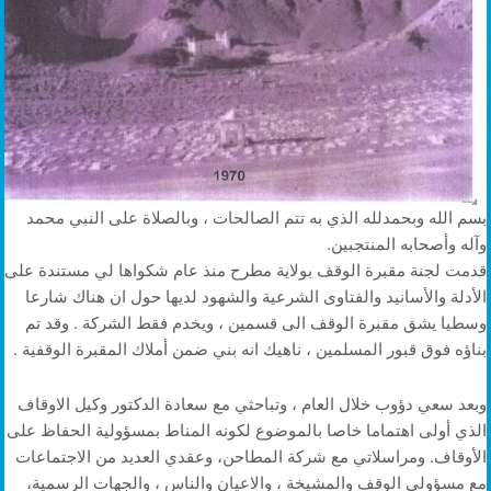
بسم الله وبحمدلله الذي به تتم الصالحات ، وبالصلاة على النبي محمد
وآله وأصحابه المنتجبين.
قدمت لجنة مقبرة الوقف بولاية مطرح منذ عام شكواها لي مستندة على
الأدلة والأسانيد والفتاوى الشرعية والشهود لديها حول ان هناك شارعا
وسطيا يشق مقبرة الوقف الى قسمين ، ويخدم فقط الشركة . وقد تم
بناؤه فوق قبور المسلمين ، ناهيك انه بني ضمن أملاك المقبرة الوقفية .
وبعد سعي دؤوب خلال العام ، وتباحثي مع سعادة الدكتور وكيل الاوقاف
الذي أولى اهتماما خاصا بالموضوع لكونه المناط بمسؤولية الحفاظ على
الأوقاف. ومراسلاتي مع شركة المطاحن، وعقدي العديد من الاجتماعات
مع مسؤولي الوقف والمشيخة ، والاعيان والناس ، والجهات الرسمية،