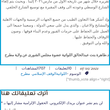
تقريره خلال شهر من تاريخه الاول من مارس٢٠٢١ إلينا . وبحيث يتم إلغاء
الشارع الوسطي وعودته الى وقف المقبرة مع توسيع الشارع الخلفي.
وإذ أشكر هذا التعاون الطيب من جميع الجهات الرسمية والجهات الاهلية
والمشايخ والاعيان ، والذي يدل على سعي الدولة ، وسعينا جميعا الى
العمل على الحفاظ على حرمات القبور وعدم البناء فوقها ، وصون
الاوقاف والحفاظ عليها .
والله ولي التوفيق .
د.طاهرة بنت عبدالخالق اللواتية عضوة مجلس الشورى عن ولاية مطرح
07/03/2021
0
التعليقات
707
المشاهدات
الوسوم -
اللواتية
الوقف اﻹسلامي
مطرح
[thumb_vote align="right"]
أترك تعليقاتك هنا
لن يتم نشر عنوان بريدك الإلكتروني.
الحقول الإلزامية مشار إليها بـ
*
التعليقات