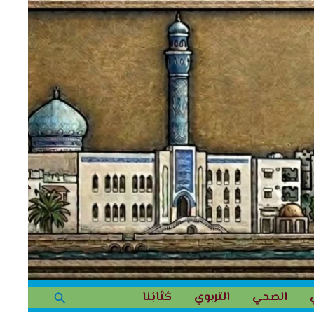
البحث
الصحي
التربوي
كُتَابُنا