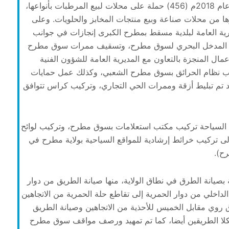
وغيرها، وقد بلغت الحملات التفتيشية المفاجئة خلال عام 2018م (456) حملة على محلات لبيع المرطبات بأنواعها،
ها من محلات صناعة وبيع منتجات المخابز والحلويات. وعلى
ة العامة لبلدية مسقط بمطرح الكبرى إنجازات في جوانب
على المدخل البحري لسوق مطرح، وتسقيف ممرات سوق مطرح
عمال المنجزة بالتعاون مع المديرية العامة للشؤون الفنية
ركيب نظام الحرائق بسوق مطرح الشعبي، وكذلك عمل حمايات
فقد تم تبليط أزقة وممرات الحي التجاري، وتركيب كراس تتوافق
ة السياحة تركيب مكتب استعلامات بسوق مطرح، وتركيب لوائح
تركيب خرائط إرشادية للمواقع السياحية بولاية مطرح في
ح).
 بصيانة الطرق في نطاق الولاية، منها صيانة الطريق من دوار
لداخلي من دوار الحمرية إلى تقاطع حلة الحمرية من الاتجاهين
 سوق روي مقابل الخميس للأحذية من الاتجاهين وصيانة الطريق
من الحمرية إلى دوار الحمرية بطول 200 م لكلا الطريقين أيضا، كما تم تمهيد ورصف مواقف سوق مطرح