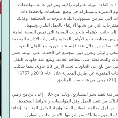
 ذات كفاءة، وبيئة عمرانية راقية، ومرافق عامة بمواصفات
وتقوم المديرية بالمشاركة في وضع السياسات والخطط ذات
ت التي تتم بين مسؤولي البلدية بالوحدات المختلفة، وكذلك
قترحات التي من شأنها الارتقاء بالعمل البلدي وتسهيل
، إلى جانب الاهتمام بالجوانب الصحية التي تمس الصحة العامة
ارض ومتابعة تنفيذ الأوامر المحلية والقرارات الإدارية المنظمة
اة؛ وذلك من خلال عقد اجتماعات دورية مع اللجان البلدية
حي والبيئي وتعزيز دور المجتمع في الحفاظ على البيئة، تعمل
يات والمحافظة على النظافة العامة، ويبلغ عدد حاويات النقل
المباشر حتى نهاية عام 2018م حوالي 2235 حاوية، في حين بلغ عدد الحاويات تحت الأرض 28 حاوية، بينما شكلت
حاويات الكوكا 2640 حاوية، وقد بلغت شحنات المخلفات المنقولة عن طريق المديرية خلال عام 2018م 16757
راقبة تنفيذ سير المشاريع، وذلك من خلال إعداد برنامج زمني
للتأكد من تنفيذ العمل وفق المواصفات والخرائط المعتمدة
ن أجل معالجة العوائق الفنية وإيجاد الحلول المناسبة. إضافة
المديرية والتأكد من التزامها بالاشتراطات والقوانين