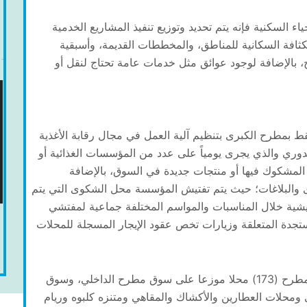
ياء السكنية فإنه يتم تحديد وتوزيع تنفيذ المشاريع الخدمية
لكثافة السكانية للمناطق، والمخططات القديمة، وأسبقية
، بالإضافة لوجود عوائق مثل خدمات عامة تحتاج لنقل أو
سقط بمطرح الكبرى بتنظيم آلية العمل في مجال رقابة الأغذية
وري والذي يجرى يومياً على عدد من المؤسسات الغذائية أو
لمشكوك فيها أو منتجات جديدة في السوق، بالإضافة
ى والبلاغات؛ حيث يتم تفتيش المؤسسة محل الشكوى التي يتم
تفتيشية خلال المناسبات والمواسم المختلفة جماعية لمفتشي
تجدة المتعلقة وزيارات تخص عقود الإيجار المسجلة للمحلات
ويبلغ إجمالي عدد المحلات التابعة لبلدية مسقط في مطرح (173) محلا موزعا على سوق مطرح الداخلي، وسوق
 ومحلات العطارين والأكشاك والمقاهي ومتنزه كلبوه وريام