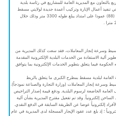
خضروات والفواكه بمساحة 2000 متر مربع بالتعاون مع المديرية العامة للمشاريع في رئاسة بلدية
تنفيذ أعمال الإنارة وتركيب أعمدة جديدة لولايتي مسقط
ومطرح، حيث بلغ عدد أعمدة الإنارة في ولاية مسقط (88) عمودا على امتداد يبلغ طوله 3300 متر وذلك خلال
بسيط وسرعة إنجاز المعاملات، فقد سعت كذلك المديرية من
ير ألية الاستفادة من الخدمات البلدية الإلكترونية المقدمة
 الحكومة فيما يتعلق بتطوير الخدمات الإلكترونية بما يتوافق
ية العامة لبلدية مسقط بمطرح الكبرى ما يتعلق بالربط
يط وسرعة إنجاز المعاملات (وزارة التجارة والصناعة نموذجاً).
العامة الخاضعة لرسوم البلدية. ودفع قيمة إصدار التراخيص
 الساخن إلكترونياً. وقد تم تفعيل مقترح المديرية بشأن آلية
أفراد إلكترونياً عوضا عن الطريقة السابقة في الدفع النقدي.
رونياً ؛ إذ بلغ عدد عقود الإيجار المسجلة لدى المديرية في عام