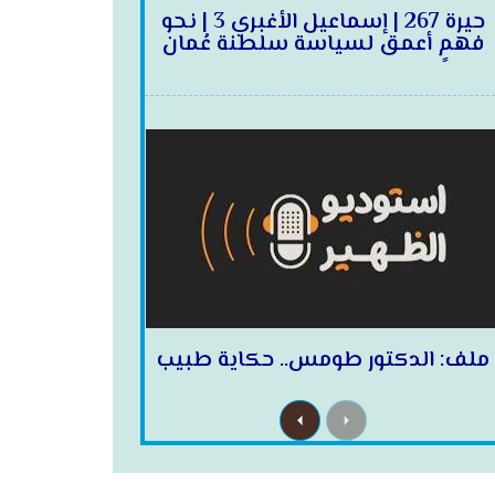
حيرة 267 | إسماعيل الأغبري 3 | نحو
فهمٍ أعمق لسياسة سلطنة عُمان
ملف: الدكتور طومس.. حكاية طبيب
N
P
e
r
x
e
t
v
i