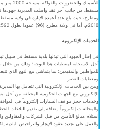
للأسماك وال
مسقط. من جانب آخر فقد واصلت المديرية جهودها في 
2018م، أما في ولاية مطرح (96) عمودا بطول 2592 مترا .
الخدمات الإلكترونية
في إطار الجهود التي تبذلها بلدية مسقط في سبيل ت
أجل الاستجابة لمعطيات هذا التوجه؛ وذلك من خلال تطو
للمواطنين والمقيمين؛ بما يتماشى مع النهج الذي تتبعه
ومعطيات العصر.
ومن بين الخدمات الإلكترونية التي تتعامل بها المدير
الإلكتروني مع الجهات الحكومية المختلفة من أجل تبس
وخدمات حجز مواقف السيارات إلكترونياً في المواقف 
والمخالفات إلكترونياً. إضافة إلى تقديم البلاغات للخط
استلام مبالغ التأمين من قبل الشركات والمقاولين وال
والعمل على تجديد عقود الإيجار والتراخيص البلدية إلكت