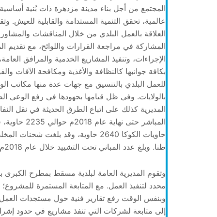
المجتمع من أجل بناء مدينة مزدهرة ذات بُنية أساسية
عالمية، تحقق التنمية المستدامة والقابلية للعيش. 
العلاقة بالعمل البلدي من خلال المناقشات والمشاورا
المشاركة في مراجعة القرارات واللوائح، مع تقديم الم
الإجراءات، وتنفيذ المشاريع الخدمية والمرافق العامة
بكافة جوانبها كالنظافة والأغذية ومكافحة الآفات والقو
للعمل البلدي بالتنسيق مع جهات عدة منها مكاتب الول
بالولايات. وفي ظل قيامها بجهودها في رفع الوعي الص
المديرية كذلك على اتباع الطرق الحديثة في نقل النفا
طنا. وبلغ عدد المباني تحت التشييد خلال عام 2018م (211) مبنى موزعة حسب المناطق…
وتقوم المديرية العامة لبلدية مسقط بمطرح الكبرى بم
محدد لتنفيذ العمل. مع المتابعة المستمرة للمشروع؛ 
وبنفس الوقت رفع تقارير فنية حول مستجدات العمل؛ م
إلى متابعة لشركات التي تنفذ مشاريع في حدود إشراف 