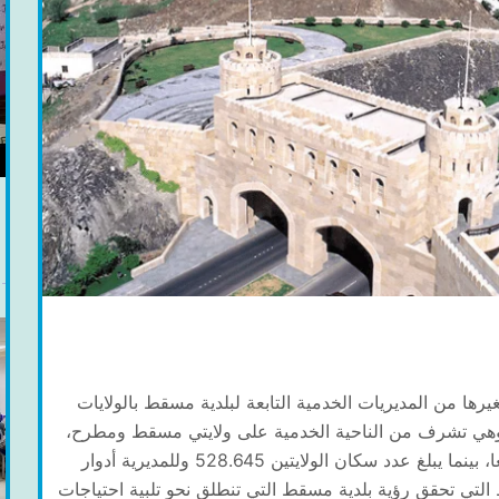
رها من المديريات الخدمية التابعة لبلدية مسقط بالولايات
ي، وهي تشرف من الناحية الخدمية على ولايتي مسقط ومطرح،
وتبلغ المساحة الجغرافية للولايتين 364 كيلومترا مربعا، بينما يبلغ عدد سكان الولايتين 528.645 وللمديرية أدوار
لتي تحقق رؤية بلدية مسقط التي تنطلق نحو تلبية احتياجات