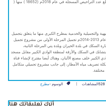
2018 (22357) منها (2833) تم تسجيلها إلكترونيًا وبلغ عدد التراخيص المسجلة في عام 2018م (18652 ) منها (
هية والتجميلية والخدمية بمطرح الكبرى منها ما يتعلق بتجميل
وإنارة السكك في بلدة السيفة، حيث يذكر بأنه قد تم عام 2013-2014م تجميل المرحلة الأولى من مشروع تجميل
ة السكك في بلدة الخيران وبلدة يتي المرحلة الثانية،
تشابك في السكك والأزقة لمنطقة الوادي الكبير مقابل مسجد
 الكبير خلف مصنع الألبان، وهناك أيضا مقترح لإنشاء قناة
شكلة تصريف مياه الأمطار، إلى جانب مشروع تجميلي متكامل
مختلفة.
528
المشاهدات
الوسوم -
مطرح
أترك تعليقاتك هنا