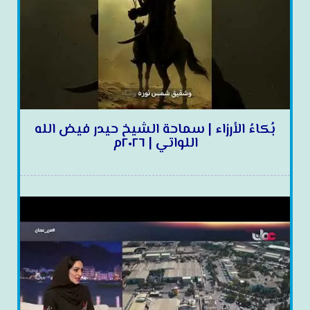
بُكاءُ الأرزاء | سماحة الشيخ حيدر فيض الله
اللواتي | ٢٠٢٦م