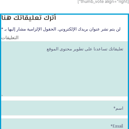
[thumb_vote align="right"]
أترك تعليقاتك هنا
لن يتم نشر عنوان بريدك الإلكتروني.
الحقول الإلزامية مشار إليها بـ
*
التعليقات
ا
س
م
*
E
m