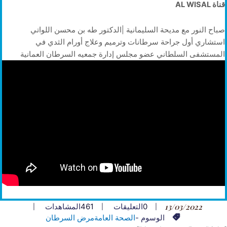
قناة AL WISAL
صباح النور​ مع مديحة السليمانية |الدكتور طه بن محسن اللواتي
استشاري أول جراحة سرطانات وترميم وعلاج أورام الثدي في
المستشفى السلطاني عضو مجلس إدارة جمعيه السرطان العمانية
13/03/2022
0
التعليقات
461
المشاهدات
الوسوم -
الصحة العامة
مرض السرطان