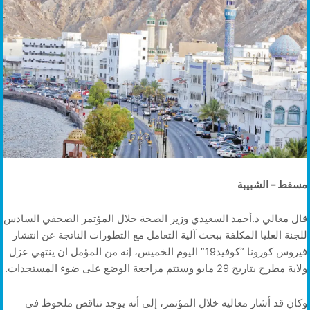
مسقط – الشبيبة
قال معالي د.أحمد السعيدي وزير الصحة خلال المؤتمر الصحفي السادس
للجنة العليا المكلفة ببحث آلية التعامل مع التطورات الناتجة عن انتشار
فيروس كورونا “كوفيد19” اليوم الخميس، إنه من المؤمل ان ينتهي عزل
ولاية مطرح بتاريخ 29 مايو وستتم مراجعة الوضع على ضوء المستجدات.
وكان قد أشار معاليه خلال المؤتمر، إلى أنه يوجد تناقص ملحوظ في