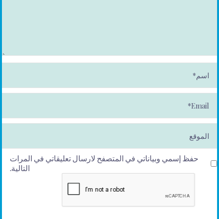
ا
س
م
*
E
m
ai
l*
الموقع
حفظ إسمي وبياناتي في المتصفح لارسال تعليقاتي في المرات
التالية.