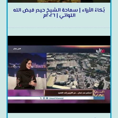
بُكاءُ الأرزاء | سماحة الشيخ حيدر فيض الله
اللواتي | ٢٠٢٦م