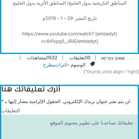
المناطق التاريخية بدول الخليج/ المناطق الأثرية بدول الخليج
تاريح النشر: 29 – 1 – 2019م
[embedyt] https://www.youtube.com/watch?
v=6rPypg5_JR4[/embedyt]
07/03/2019
0
التعليقات
532
المشاهدات
الوسوم -
التراث
مطرح
[thumb_vote align="right"]
أترك تعليقاتك هنا
لن يتم نشر عنوان بريدك الإلكتروني.
الحقول الإلزامية مشار إليها بـ
*
التعليقات