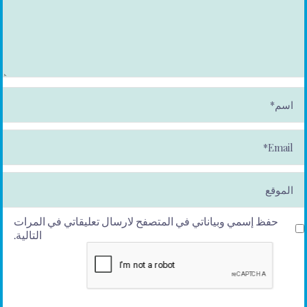
ا
س
م
*
E
m
ai
l*
الموقع
حفظ إسمي وبياناتي في المتصفح لارسال تعليقاتي في المرات
التالية.