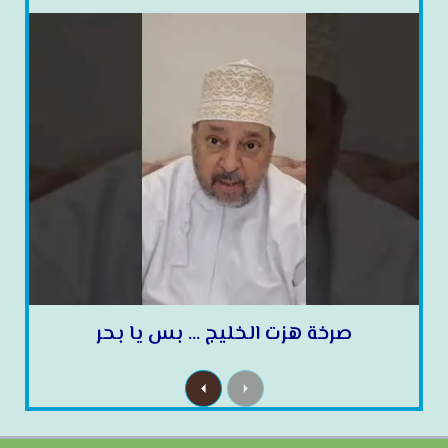
صرخة هزت الخليج … بس يا بحر
N
P
e
r
x
e
t
v
i