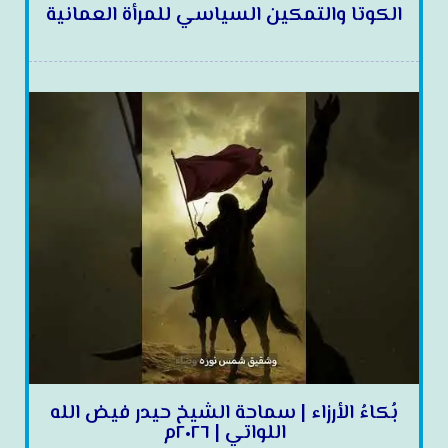
الكوتا والتمكين السياسي للمرأة العمانية
بُكاءُ الأرزاء | سماحة الشيخ حيدر فيض الله
اللواتي | ٢٠٢٦م