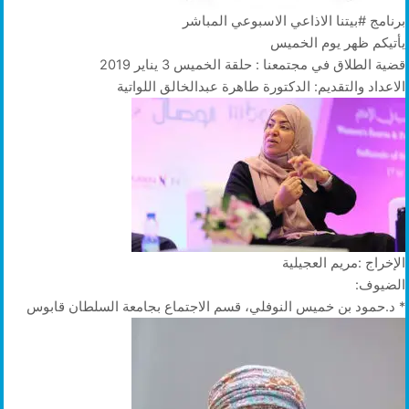
برنامج #بيتنا الاذاعي الاسبوعي المباشر
يأتيكم ظهر يوم الخميس
قضية الطلاق في مجتمعنا : حلقة الخميس 3 يناير 2019
الاعداد والتقديم: الدكتورة طاهرة عبدالخالق اللواتية
الإخراج :مريم العجيلية
الضيوف:
* د.حمود بن خميس النوفلي، قسم الاجتماع بجامعة السلطان قابوس