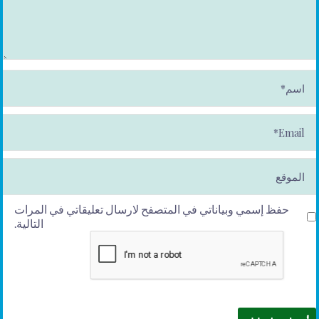
ا
س
م
*
E
m
ai
l*
الموقع
حفظ إسمي وبياناتي في المتصفح لارسال تعليقاتي في المرات
التالية.