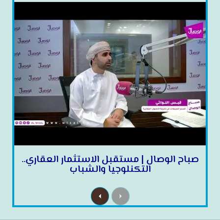
صباح الوصال | مستقبل الاستثمار العقاري..
التكنلوجيا والشباب
N
P
e
r
x
e
t
v