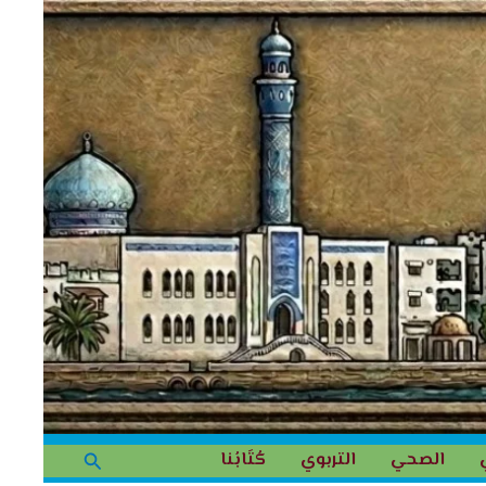
البحث
الصحي
التربوي
كُتَابُنا