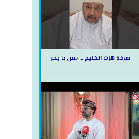
صرخة هزت الخليج … بس يا بحر