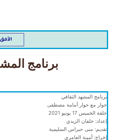
الأفق
برنامج المش
برنامج المشهد الثقافي
حوار مع حوار أمامة مصطفى
حلقة الخميس 17 يونيو 2021
إعداد: خلفان الزيدي
تقديم: منى حبراس السليمية
إخراج: أمينة العامري