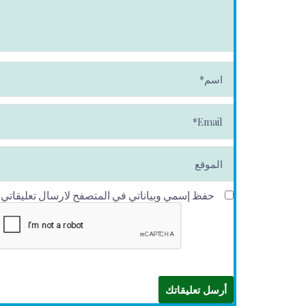
ا
س
م
*
E
m
ai
l*
الموقع
حفظ إسمي وبياناتي في المتصفح لارسال تعليقاتي في