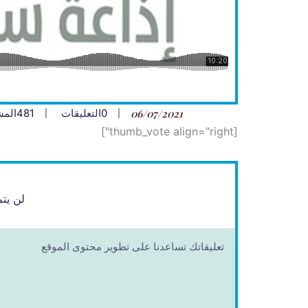
06/07/2021
0
التعليقات
481
المش
[thumb_vote align="right"]
لن يتم