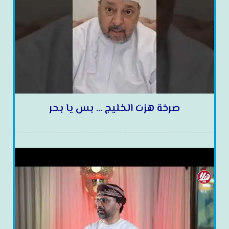
صرخة هزت الخليج … بس يا بحر