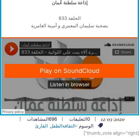
إذاعة سلطنة عُمان
الحلقة 833
بصحبة سليمان المعمري و أمينة العامرية
12/03/2020
0
التعليقات
696
المشاهدات
الوسوم -
الثقافة
الطفل
القارئ
[thumb_vote align="right"]