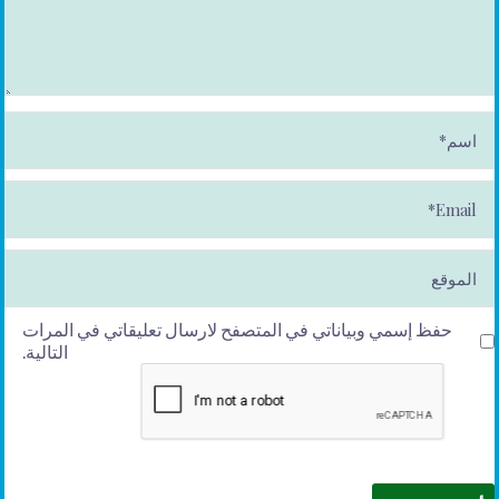
ا
س
م
*
E
m
ai
l*
الموقع
حفظ إسمي وبياناتي في المتصفح لارسال تعليقاتي في المرات
التالية.