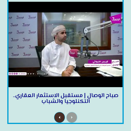
صباح الوصال | مستقبل الاستثمار العقاري..
التكنلوجيا والشباب
N
P
e
r
x
e
t
v