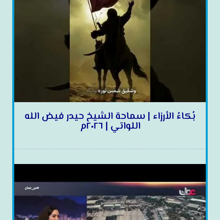
بُكاءُ الأرزاء | سماحة الشيخ حيدر فيض الله
اللواتي | ٢٠٢٦م