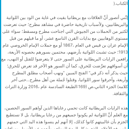
‬الكتاب‭).‬
‬والثقافة‭.‬
‬ولو‭ ‬برفع‭ ‬الأعلام،‭ ‬الذي‭ ‬شكل‭ ‬الردع‭ ‬للمهاجم‭ ‬وأبعده‭ ‬عن‭ ‬الأسوار‭ ‬مسافات‭.