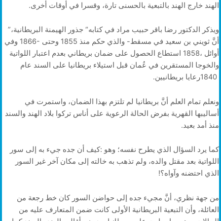
‬الهند‭ ‬خارج‭ ‬الهند‭ ‬بالتبعية‭ ‬بالحسنى‭ ‬تارة،‭ ‬وقسرا‭ ‬في‭ ‬أوقات‭ ‬أخرى‭.‬
ويذكر‭ ‬الدكتور‭ ‬رضا‭ ‬باقر‭ ‬حبيب‭ ‬مراد‭ ‬في‭ ‬كتابه‭ “‬جذور‭ ‬الهيمنة‭ ‬البريطانية‭”‬،‭
‬1840‭ ‬رعايا‭ ‬بريطانيين‭.‬
‬منذ‭ ‬أمد‭ ‬بعيد‭.‬
‬الذي‭ ‬احتضنه‭ ‬وآواه؟‭!‬