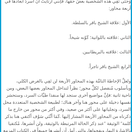
‬أربعة‭ ‬محاور‭:‬
الأول‭: ‬علاقة‭ ‬الشيخ‭ ‬باقر‭ ‬بالسلطة‭.‬
الثاني‭: ‬علاقته‭ ‬باللواتية؛‭ ‬كَوْنه‭ ‬شيخاً‭.‬
الثالث‭: ‬علاقته‭ ‬بالبريطانيين‭.‬
الرابع‭: ‬الشيخ‭ ‬باقر‭ ‬تاجراً‭.‬