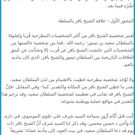
‬نَشْرُه‭ ‬فيما‭ ‬بعد‭.‬
المحور‭ ‬الأول‭ – ‬علاقة‭ ‬الشيخ‭ ‬باقر‭ ‬بالسلطة
‬بالعم‭.‬
‬التقدير‭ ‬في‭ ‬مواقع‭ ‬عملية‭ ‬ووطنية‭ ‬متنوعة‭.‬