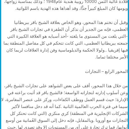
‬ويومها‭ ‬كان‭ ‬المبلغ‭ ‬كبيراً‭ ‬جدًّا،‭ ‬وقد‭ ‬أهداها‭ ‬هذه‭ ‬الهدية‭ ‬باسم‭ ‬اللواتية‭.‬
‬الأمر‭ ‬مختلفا‭ ‬تماما‭.‬
المحور‭ ‬الرابع‭ – ‬التجارات‭ ‬