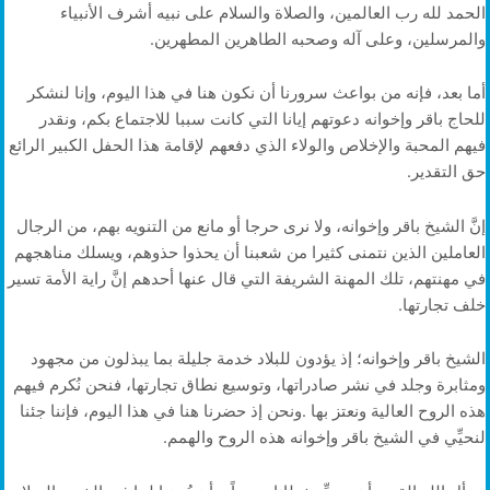
‬والمرسلين،‭ ‬وعلى‭ ‬آله‭ ‬وصحبه‭ ‬الطاهرين‭ ‬المطهرين‭.‬
‬حق‭ ‬التقدير‭.‬
‬خلف‭ ‬تجارتها‭.‬
‬لنحيِّي‭ ‬في‭ ‬الشيخ‭ ‬باقر‭ ‬وإخوانه‭ ‬هذه‭ ‬الروح‭ ‬والهمم‭.‬