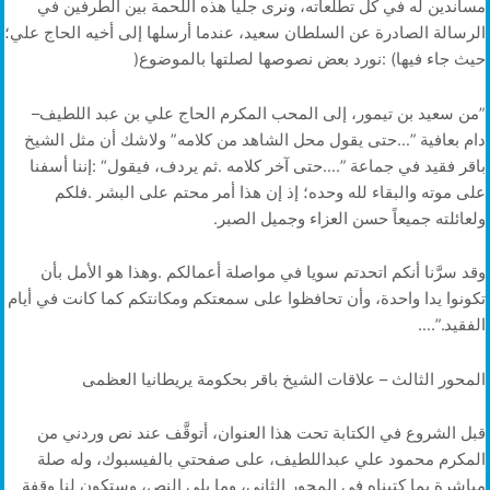
‬حيث‭ ‬جاء‭ ‬فيها‭: (‬نورد‭ ‬بعض‭ ‬نصوصها‭ ‬لصلتها‭ ‬بالموضوع‭) ‬
‭”‬من‭ ‬سعيد‭ ‬بن‭ ‬تيمور،‭ ‬إلى‭ ‬المحب‭ ‬المكرم‭ ‬الحاج‭ ‬علي‭ ‬بن‭ ‬عبد‭ ‬اللطيف‭ –
‬ولعائلته‭ ‬جميعاً‭ ‬حسن‭ ‬العزاء‭ ‬وجميل‭ ‬الصبر‭.‬
‬الفقيد‭….”.‬
المحور‭ ‬الثالث‭ – ‬علاقات‭ ‬الشيخ‭ ‬باقر‭ ‬بحكومة‭ ‬يريطانيا‭ ‬العظمى‭ ‬