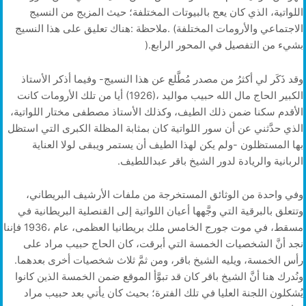
‬بشيء‭ ‬من‭ ‬التفصيل‭ ‬في‭ ‬المحور‭ ‬الرابع‭).‬
‬الربانية‭ ‬والريادة‭ ‬لدور‭ ‬الشيخ‭ ‬باقر‭ ‬عبداللطيف‭.‬
‬رأس‭ ‬الخمسة،‭ ‬ويليه‭ ‬الشيخ‭ ‬باقر،‭ ‬ومن‭ ‬ثمَّ‭ ‬ثلاث‭ ‬شخصيات‭ ‬أخرى‭ ‬بعدهما‭.