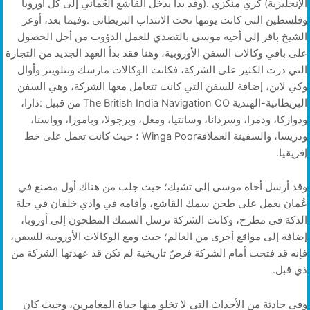
‬إفريقيا‭.‬
‬ذي‭ ‬قبل‭.‬