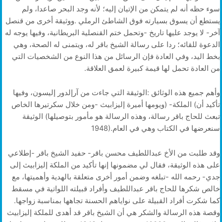
‬من‭ ‬العادة‭ ‬تحمل‭ ‬لها‭ ‬قيمة‭ ‬كبيرة‭ ‬لعمق‭ ‬العلاقة‭.‬
‬سنعرضها‭ ‬في‭ ‬الكتاب‭ ‬وهي‭ ‬في‭ ‬العام‭ ‬1948‭).‬
‬كما‭ ‬شكرت‭ ‬أفراد‭ ‬القبيلة‭ ‬على‭ ‬نواياهم‭ ‬الحسنة‭ ‬تجاهها‭ ‬بمناسبة‭ ‬زواجها‭.