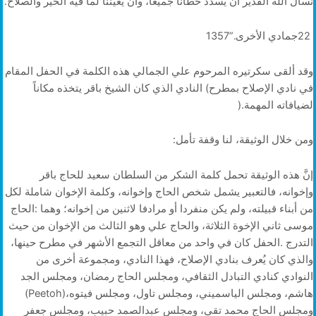
نسأل‭ ‬الله‭ ‬القدير‭ ‬أن‭ ‬يسدِّد‭ ‬خطانا‭ ‬جميعاً،‭ ‬وأن‭ ‬يُعيننا‭ ‬لما‭ ‬فيه‭ ‬الخير‭ ‬والصلاح‭.‬
22‭ ‬جمادي‭ ‬الأخرى‭ ‬1357‭”.‬
‬لضيافاته‭ ‬المهمة‭).‬
ومن‭ ‬خلال‭ ‬الوثيقة،‭ ‬لنا‭ ‬وقفة‭ ‬تأمل‭:‬
‬هاشم،‭ ‬ومجلس‭ ‬الياسميني،‭ ‬ومجلس‭ ‬تاول،‭ ‬ومجلس‭ ‬فيتوه‭ (‬Peetoh‭)‬،‭