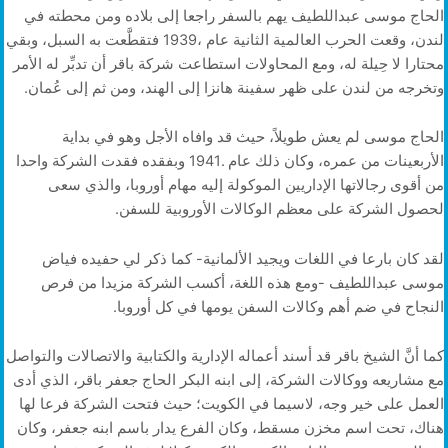
‬وتخرجه‭ ‬من‭ ‬لندن‭ ‬على‭ ‬ظهر‭ ‬سفينة‭ ‬هانزا‭ ‬إلى‭ ‬الهند،‭ ‬ومن‭ ‬ثم‭ ‬إلى‭ ‬عُمان‭. ‬
‬لحصول‭ ‬الشركة‭ ‬على‭ ‬معظم‭ ‬الوكالات‭ ‬الأوروبية‭ ‬للسفن‭.‬
‬النجاح‭ ‬في‭ ‬ضم‭ ‬أهم‭ ‬وكالات‭ ‬السفن‭ ‬يومها‭ ‬في‭ ‬كل‭ ‬أوروبا‭.‬