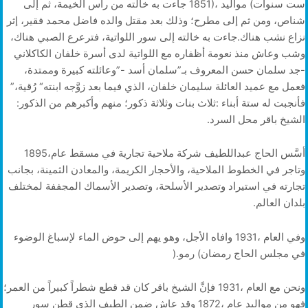
‬فعمل‭ ‬مع‭ ‬عميد‭ ‬العائلة‭ ‬سليمان‭ ‬خلفان،‭ ‬الذي‭ ‬فيما‭ ‬بعد‭ ‬زوَّجه‭ ‬ابنته‭ “‬رُقية‭”‬،‭
‬فأنجبت‭ ‬له‭ ‬ستة‭ ‬أبناء‭: ‬ثلاث‭ ‬بنات‭ ‬وثلاثة‭ ‬ذكور؛‭ ‬منهم‭ ‬وأكبرهم‭ ‬من‭ ‬الذكور‭:
‬الشيخ‭ ‬باقر‭ ‬محل‭ ‬السرد‭.‬
أسَّس‭ ‬الحاج‭ ‬عبداللطيف‭ ‬شركة‭ ‬ملاحية‭ ‬تجارية‭ ‬في‭ ‬مسقط‭ ‬عام‭ ‬1895،‭
‬بلدان‭ ‬العالم‭.‬
‬في‭ ‬مجلس‭ ‬الحاج‭ ‬رمضان‭ (‬رمو‭).‬