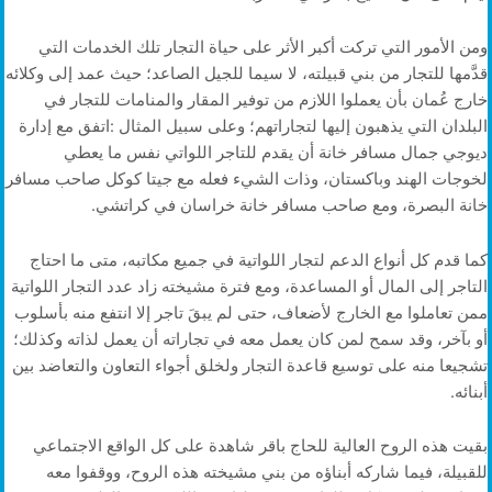
‬خانة‭ ‬البصرة،‭ ‬ومع‭ ‬صاحب‭ ‬مسافر‭ ‬خانة‭ ‬خراسان‭ ‬في‭ ‬كراتشي‭.‬
‬أبنائه‭.‬