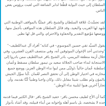
‬الناس‭.‬
‬ووضعها‭ ‬مَوْضِع‭ ‬التقدير‭ ‬والحفاوة‭ ‬والاحترام،‭ ‬والتي‭ ‬قل‭ ‬لها‭ ‬نظير‭.‬
يقول‭ ‬السيِّد‭ ‬تقي‭ ‬حسين‭ ‬الموسوي‭ -‬في‭ ‬كتابه‭ “‬أفراد‭ ‬آل‭ ‬عبداللطيف‭”-
‬تجاراً‭ ‬آخرين‭ ‬هبوا‭ ‬لتلبية‭ ‬نداء‭ ‬الوطن‭”‬‭.‬