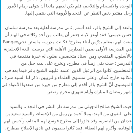
‬رجل‭ ‬مقتدر‭ ‬بغض‭ ‬النظر‭ ‬عن‭ ‬الفخذ‭ ‬والأرومة‭ ‬التي‭ ‬ينتمي‭ ‬إليها‭. ‬
‬يبعث‭ ‬لهم‭ ‬بمعلم‭ ‬يدرِّس‭ ‬أبناء‭ ‬مطرح؛‭ ‬فكانت‭ ‬مدرسة‭ ‬ماستر‭ ‬بنجي‭ ‬Bungee‭
‬شهر‭ ‬رمضان‭ ‬المبارك‭ ‬وأيام‭ ‬شهري‭ ‬محرم‭ ‬وصفر‭.‬