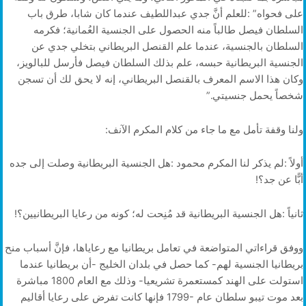
‬شخصاً‭ ‬يحمل‭ ‬جنسيتي‭”‬‭.‬
ولنا‭ ‬وقفة‭ ‬تأمل‭ ‬مع‭ ‬ما‭ ‬جاء‭ ‬من‭ ‬كلام‭ ‬المكرم‭ ‬الآنف‭:‬
‬أبًّا‭ ‬عن‭ ‬جد؟‭!‬
ثانياً‭: ‬هل‭ ‬الجنسية‭ ‬البريطانية‭ ‬قد‭ ‬مُنِحت‭ ‬له؛‭ ‬كونه‭ ‬من‭ ‬رعايا‭ ‬البريطانيين؟‭!‬