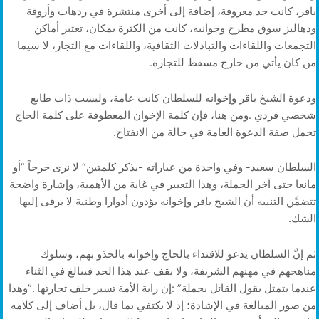
‬من‭ ‬كان‭ ‬يأتي‭ ‬من‭ ‬خارج‭ ‬مسقط‭ ‬للتجارة‭.‬
‬تحمل‭ ‬صفة‭ ‬الدعوة‭ ‬العامة‭ ‬في‭ ‬حالة‭ ‬من‭ ‬الانفتاح‭.‬
‬الشك‭.‬