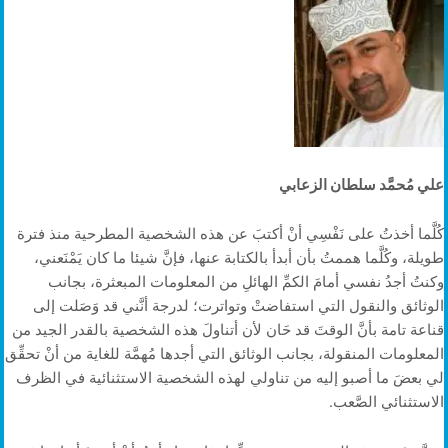
علي مُحمَّد سلطان الزعابي
‬الاستثنائي‭ ‬الصَّعب‭.‬