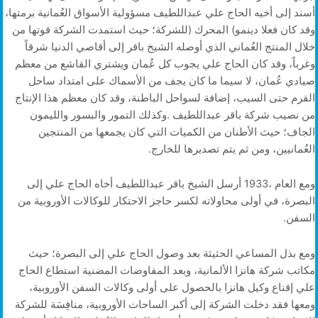
‬العُمانيين،‭ ‬ومن‭ ‬ثم‭ ‬يتم‭ ‬تصديرها‭ ‬للخارج‭.‬
‬السفن‭.‬