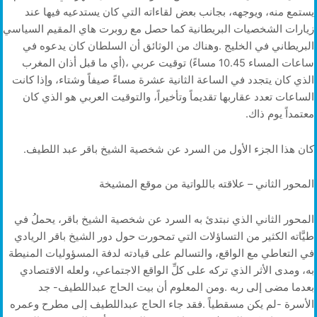
‬معتمداً‭ ‬يوم‭ ‬ذاك‭.‬
كان‭ ‬هذا‭ ‬الجزء‭ ‬الأول‭ ‬من‭ ‬السرد‭ ‬عن‭ ‬شخصية‭ ‬الشيخ‭ ‬باقر‭ ‬عبد‭ ‬اللطيف‭.‬
المحور‭ ‬الثاني‭ – ‬علاقته‭ ‬باللواتية‭ ‬من‭ ‬موقع‭ ‬المشيخة‭ ‬