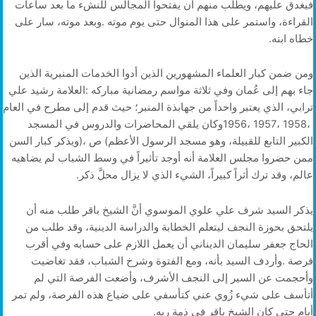
‬خطاه‭ ‬ابنه‭.‬
‬عالم،‭ ‬وقد‭ ‬ترك‭ ‬أثراً‭ ‬كبيراً،‭ ‬الشيء‭ ‬الذي‭ ‬لا‭ ‬يزال‭ ‬محلَّ‭ ‬ذكر‭.‬
‬أيام‭ ‬حتى‭ ‬كان‭ ‬الشيخ‭ ‬باقر‭ ‬في‭ ‬ذمة‭ ‬ربه‭.‬