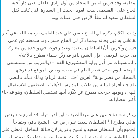
‬السلطان‭ ‬سعيد‭ ‬لم‭ ‬تطأ‭ ‬الأرض‭ ‬حتى‭ ‬عتبات‭ ‬بيته‭.‬
‬بأكبر‭ ‬انتصاراته‭.‬