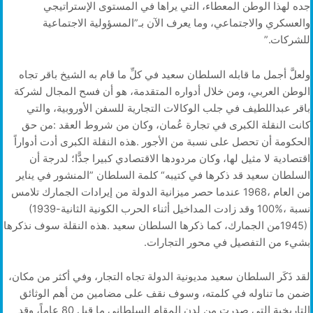
‬للشركات‭”.‬
‬نسبة‭ ‬100‭%‬،‭ ‬وقد‭ ‬زادت‭ ‬المداخيل‭ ‬أثناء‭ ‬الحرب‭ ‬الكونية‭ ‬الثانية‭ (‬1939-
‬بشيء‭ ‬من‭ ‬التفصيل‭ ‬في‭ ‬محور‭ ‬التجارات‭.‬