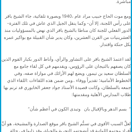
‬مباشرة‭.‬
‬على‭ ‬رأس‭ ‬اللجنة،‭ ‬إلا‭ ‬أن‭ -‬وكما‭ ‬ينقل‭ ‬الجيل‭ ‬الذي‭ ‬عاش‭ ‬في‭ ‬تلك‭ ‬الفترة‭-‬‭
‬بكل‭ ‬حنكة‭ ‬واقتدار‭.‬
‬طلاب‭ ‬المدارس‭ ‬الأهلية‭ ‬ومقدمتها‭:‬
‭ ‬ ‭”‬بسم‭ ‬الدهر‭ ‬وبالإقبال‭ ‬بان ‭ ‬ وتبدى‭ ‬الكون‭ ‬في‭ ‬أعظم‭ ‬شأن‭”‬