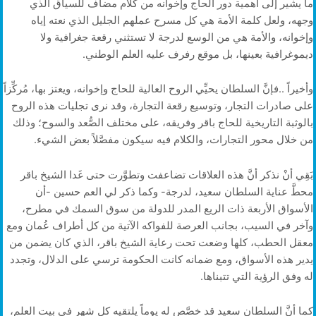
‬ديموغرافية‭ ‬بعينها،‭ ‬بل‭ ‬موقع‭ ‬رفرف‭ ‬عليه‭ ‬العلم‭ ‬الوطني‭. ‬
‬من‭ ‬خلال‭ ‬محور‭ ‬التجارات،‭ ‬والكلام‭ ‬فيه‭ ‬سيكون‭ ‬مفصَّلاً‭ ‬بعض‭ ‬الشيء‭.‬
‬له‭ ‬وفق‭ ‬الرؤية‭ ‬التي‭ ‬تتبناها‭.‬