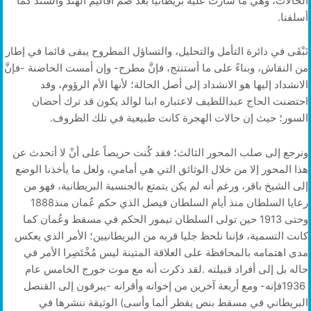
‬أسلفنا‭.‬
‬السور؛‭ ‬حيث‭ ‬إن‭ ‬حالات‭ ‬الهجرة‭ ‬كانت‭ ‬طبيعية‭ ‬في‭ ‬تلك‭ ‬الظروف‭.‬
‬رعايا‭ ‬السلطان‭ ‬منذ‭ ‬أيام‭ ‬السلطان‭ ‬فيصل‭ ‬الذي‭ ‬حكم‭ ‬عُمان‭ ‬منذ‭ ‬1888‭