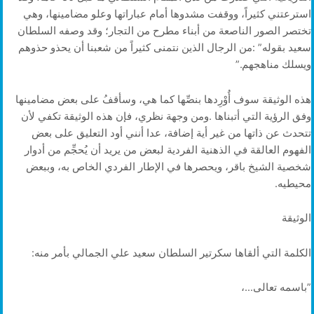
‬ويسلك‭ ‬مناهجهم‭”‬‭.‬
‬محيطيه‭.‬
الوثيقة‭ ‬
الكلمة‭ ‬التي‭ ‬ألقاها‭ ‬سكرتير‭ ‬السلطان‭ ‬سعيد‭ ‬علي‭ ‬الجمالي‭ ‬بأمر‭ ‬منه‭:‬
‭”‬باسمه‭ ‬تعالى‭…‬،