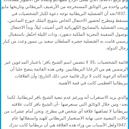
‬رجال‭ ‬الدولة‭.‬
‬ببريطانيا‭ ‬العظمى‭ ‬كانت‭ ‬في‭ ‬قمة‭ ‬الأهمية‭.‬