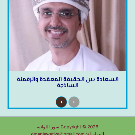
السعادة بين الحقيقة المعقدة والرقمنة
الساذجة
N
P
e
r
x
e
t
v
i
o
u
Copyright © 2026 سور اللواتية
s
للمراسلة: omanlawatiya@gmail.com