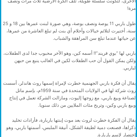
الأخرى، لتكونت سلسلة طويلة، تلف الكرة الأرضية ثلاث مرات ونصف
مرة!
طول باربي 11 يوصة ونصف بوصة، وهي صورة لبنت عمرها بين 18 و 25
سنة، أختيرت لتلائم خيالات وأحلام أي بنت لم تبلغ العاشرة من عمرها،
عن حياتها عندما تبلغ سن المراهقة والشباب.
باربي لها “بوي فريند”!! أسمه كين، وهو الأخر محبوب جدا لدى الطفلات،
ولكن يمكن القول أن حب الطفلات لكين في الغالب ينبع من حبهن
لباربي.
يقال أن فكرة باربي الجهنمية خطرت لإمراة إسمها روث هاندلر، أسست
روث شركة لها في الولايات المتحدة في سنة 1959م، بإسم ماتل
لصناعة وبيع باربي، مع زوجها إليوت، ومازالت الشركة تعمل في إنتاج
وبيع باربي وكين، وتربح مئات الملايين من ذلك سنويا.
يقال أن الفكرة خطرت لروث بعد موت إبنتها باربارة، فأرادات تخليد
ذكراها، فصنعت دمية لطيفة الشكل، أنيقة الملبس، أسمتها باربي، وهو
إختصار لإسم باربارة.