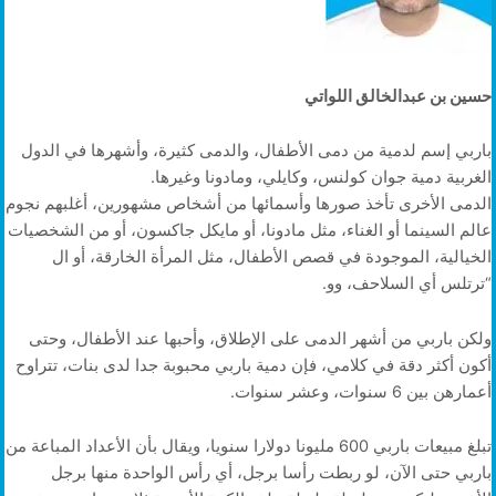
حسين بن عبدالخالق اللواتي
باربي إسم لدمية من دمى الأطفال، والدمى كثيرة، وأشهرها في الدول
الغربية دمية جوان كولنس، وكايلي، ومادونا وغيرها.
الدمى الأخرى تأخذ صورها وأسمائها من أشخاص مشهورين، أغلبهم نجوم
عالم السينما أو الغناء، مثل مادونا، أو مايكل جاكسون، أو من الشخصيات
الخيالية، الموجودة في قصص الأطفال، مثل المرأة الخارقة، أو ال
“ترتلس أي السلاحف، وو.
ولكن باربي من أشهر الدمى على الإطلاق، وأحبها عند الأطفال، وحتى
أكون أكثر دقة في كلامي، فإن دمية باربي محبوبة جدا لدى بنات، تتراوح
أعمارهن بين 6 سنوات، وعشر سنوات.
تبلغ مبيعات باربي 600 مليونا دولارا سنويا، ويقال بأن الأعداد المباعة من
باربي حتى الآن، لو ربطت رأسا برجل، أي رأس الواحدة منها برجل