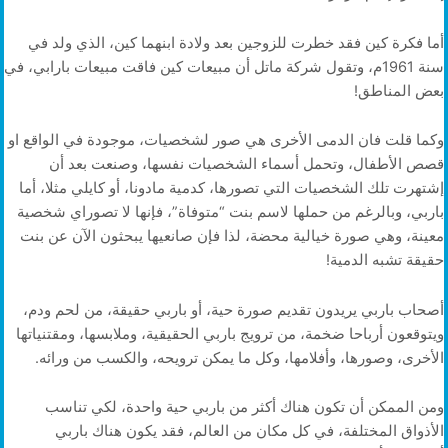
أما فكرة كين فقد خطرت للزوجين بعد ولادة ابنهما كين، الذي ولد في
سنة 1961م، وتقول شركة ماتل أن مبيعات كين فاقت مبيعات بارابي، في
بعض المناطق!
وكما قلت فان الدمى الأخرى هي صور لشخصيات، موجودة في الواقع او
قصص الأطفال، وتحمل أسماء الشخصيات نفسها، وصنعت بعد أن
إشتهرت تلك الشخصيات التي تصورها، كدمية مادونا، أو كايلي مثلا، أما
باربي، وبالرغم من حملها لاسم بنت “متوفاة”، فإنها لا تصوراي شخصية
معينة، وهي صورة خيالية محضة، لذا فإن صانعيها يبحثون الآن عن بنت
حقيقة تشبه الدمية!
أصحاب باربي يريدون تقديم صورة حية، أو باربي حقيقة، من لحم ودم،
ويتوقعون أرباحا ضخمة، من ترويج باربي الحقيقية، وملابسها، ومقتنياتها
الأخرى، وصورها، وأفلامها، وكل ما يمكن ترويحه، والكسب من ورائه.
ومن الممكن أن تكون هناك أكثر من باربي حية واحدة، لكي تناسب
الأذواق المختلفة، في كل مكان من العالم، فقد يكون هناك باربي