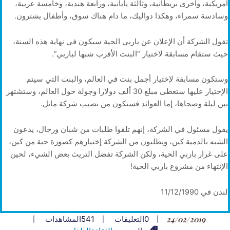
أمريكية، وأخرى بريطانية، وثالثة يابانية، ورابعة هندية، وخامسة عربية،
وسادسة سمراء، وهكذا دواليك، ما دام هناك سوق، وأطفال يشترون.
تقول الشركة أن الإعلان عن باربي الحية سيكون في نهاية هذه السنة،
حيث ستقام مسابقة لاختيار “البنت الأقرب شبها لباربي”.
وستكون مسابقة لإختيار أجمل بنت في العالم، والبنت التي سيتم
الإختيار عليها ستعطى مبلغ 30 ألف دولارا وجولة حول العالم، وستشتهر
بين ليلة وضحاها، إما العوائد فستكون من نصيب شركة ماتل.
يقول مسئول في الشركة، إنهم تلقوا طلبات من شبان ورجال، يدعون
الشبه بالدمية كين، ويطلبون من الشركة إختيارهم كصورة حية من كين،
على غرار باربي الحية، ولكن الشركة تفضل التريث بعض الشيء، لحين
الإنتهاء من مشروع باربي الحية!
لندن في 11/12/1990
24/02/2019
0
التعليقات
541
المشاهدات