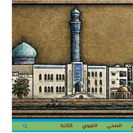
البحث
الصحي
التربوي
كُتَابُنا