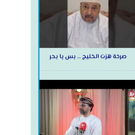
صرخة هزت الخليج … بس يا بحر