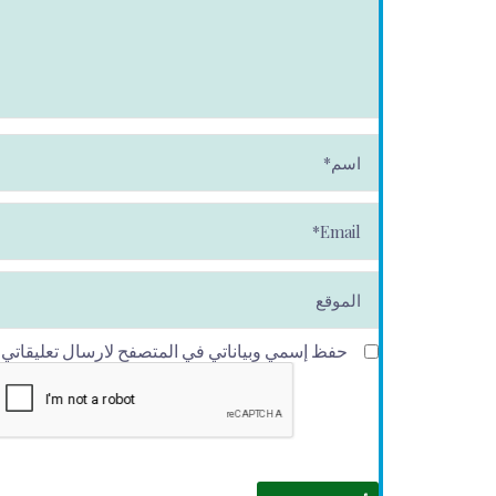
ا
س
م
*
E
m
ai
l*
الموقع
حفظ إسمي وبياناتي في المتصفح لارسال تعليقاتي في