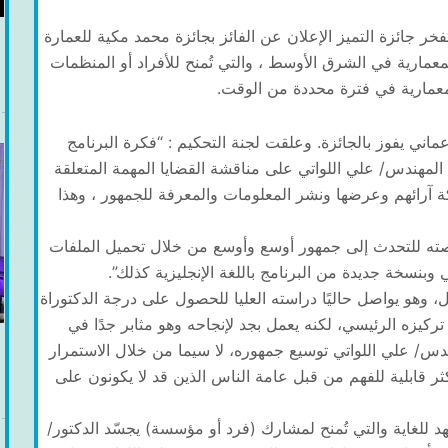
ر جائزة التميز الإعلان عن الفائز بجائزة محمد مكية للعمارة
المعمارية في الشرق الأوسط ، والتي تُمنح للأفراد أو المنظمات
عمارية في فترة محددة من الوقت.
ماني يفوز بالجائزة. وعلقت لجنة التحكيم : “فكرة البرنامج
ة المهندس/ علي اللواتي على مناقشة القضايا المهمة المتعلقة
كة آرائهم وعرضها ونشر المعلومات والمعرفة للجمهور ، وهذا
 منصته للتحدث إلى جمهور أوسع وأوسع من خلال تحميل الملفات
وبنسخة جديدة من البرنامج باللغة الإنجليزية كذلك”.
ل، وهو يواصل حاليًا دراسته العليا للحصول على درجة الدكتوراة
تركيزه الرئيسي، لكنه يعمل بجد لإنجاحه وهو مثابر جدًا في
ندس/ علي اللواتي توسيع جمهوره، لا سيما من خلال الاستمرار
ر قابلية للفهم من قبل عامة الناس الذين قد لا يكونون على
د للغاية والتي تُمنح لمشارك (فرد أو مؤسسة) يجسّد الدكتور/