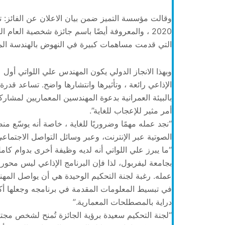
وقالت مؤسسة التميز ضمن بيان الاعلان عن الفائز: تفخ
2020 ، والمعروفة أيضًا باسم جائزة شخصية العام 
التي قدمت مساهمات كبيرة في النهوض بالهندسة الم
وبهذا الانجاز الدولي يكون المهندس علي اللواتي أول ع
الإذاعي رائعة ، وتأثيرها وانتشارها واضح. تساعد قدر
بالبيئة العمرانية بدعوة المهندسين المعماريين لمشار
أمر مثير للإعجاب للغاية”.
“نجد عمله مهمًا وضروريًا للغاية ، خاصة أنه يوسّع
الصوتية عبر الإنترنت، وعبر وسائل التواصل الاجتماعي 
“ما يبرز علي اللواتي أنه لديه وظيفة أخرى بدوام كام
بجامعة ليفربول، لذا فإن البرنامج الإذاعي ليس محور 
عمله. رغبة لجنة التحكيم الوحيدة هي أن يواصل المه
في تبسيط المعلومات المقدمة في برنامجه وجعلها أكث
دراية بالمصطلحات المعمارية.”
“لجنة التحكيم سعيدة برؤية الجائزة تُمنح لشخص مجته