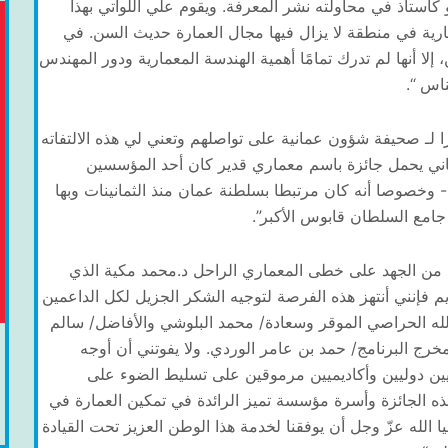
 كأستاذ في محاولته نشر المعرفة. ويقوم علي اللواتي بهذا
ارية في منطقة لا يزال فيها مجال العمارة حديث السن. في
لا أنها لم تدرك تمامًا أهمية الهندسة المعمارية ودور المهندس
اس “.
لـ صحيفة شؤون عمانية على تواصلهم وتعني لي هذه الالتفاته
اني يحمل جائزة باسم معماري قدير كان أحد المؤسسين
- وخصوصا أنه كان مرتبطا بسلطنة عمان منذ الثمانينات وبها
 جامع السلطان قابوس الأكبر”.
يد من الجهد على خطى المعماري الراحل د.محمد مكية الذي
 فإنني أنتهز هذه الفرصة لتوجيه الشكر الجزيل لكل الداعمين
الله الحراصي الموقر وسعادة/ محمد البلوشي والأفاضل/ سالم
ه
ج البرنامج/ حمد بن عامر الوردي. ولا يفوتني أن أوجه
يين دوليين وأكاديميين مرموقين على تسليط الضوء على
هذه الجائزة وأسرة مؤسسة تميز الرائدة في تمكين العمارة في
ا الله عزّ وجل أن يوفقنا لخدمة هذا الوطن العزيز تحت القيادة