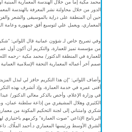
محمد مكية إما من خلال الهندسة المعمارية المبنية أو
الدور من خلال محاولتة نشر المعرفة بالهندسة المعم
حين أن المنطقة على دراية بالموسيقى والشعر والفن، إ
المعماري، ويعمل علي لتوسيع أفق جمهوره وعامة الن
وفي تصريح خاص لـ شؤون عمانية قال اللواتي: “شكرا 
من مؤسسة تميز للعمارة، والتكريم أن أكون أول عم
للعمارة في المنطقة الدكتور/ محمد مكية -رحمه الله
صمم آخر أعماله المعمارية التحفة الإسلامية العمانية
وأضاف اللواتي: “إن هذا التكريم حافز لي لبذل المز
أفنى عمره في خدمة العمارة، وإذ أتشرف بهذه التكريم
في وزارة الإعلام، وأخص بالذكر معالي الدكتور/ عبد
الكثيري وهلال المشيفري من إذاعة سلطنة عمان، ومخر
شكري وامتناني إلى لجنة التحكيم المكونة من معمار
البرنامج الإذاعي “صوت العمارة” وكرمهم باختياري ل
الشرق الأوسط ورئيسها المعماري د.أحمد الملّاك. داعي