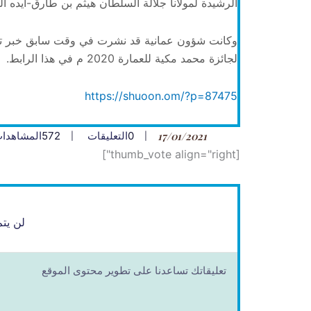
الرشيدة لمولانا جلالة السلطان هيثم بن طارق-أيده الل
وكانت شؤون عمانية قد نشرت في وقت سابق خبر ترش
لجائزة محمد مكية للعمارة 2020 م في هذا الرابط.
https://shuoon.om/?p=87475
17/01/2021
0
التعليقات
572
المشاهدا
[thumb_vote align="right"]
لن يتم