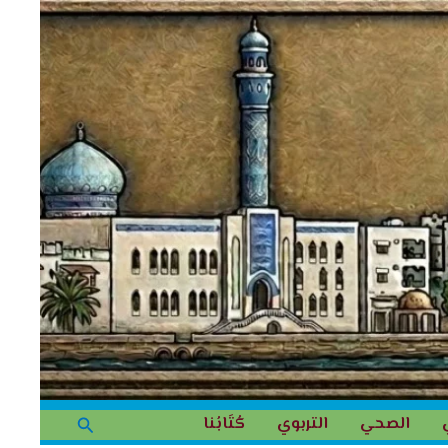
البحث
الصحي
التربوي
كُتَابُنا