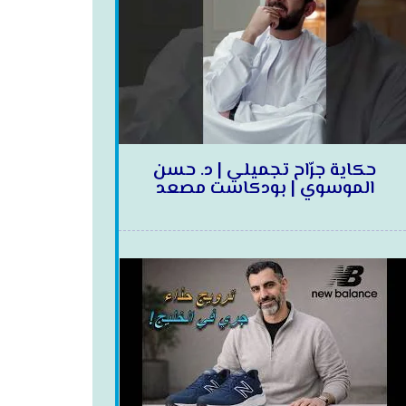
حكاية جرّاح تجميلي | د. حسن
الموسوي | بودكاست مصعد