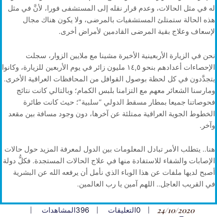
له في مثل الحالات، وعدم قرار نقله إلى المستشفى فورا، لأنَّ في مثل
هذه الحالة ستمتلئ المستشفيات بالمرضى، ولا يكون هناك مجال
لإسعاف وعلاج بقية المرضى القادمين لأمراض أخرى.
نحن في الزيارة الأربعينية الأخيرة مشينا مع ملايين الزوار، سجلت
الإحصاءات أعدادهم بنحو ١٤,٥ مليون زائر في يوم الأربعين للزيارة، وكانوا
يتجدَّدون في كل لحظة بوصول القوافل من المحافظات العراقية الأخرى.
ومارسنا الشعائر معهم مع التزامنا بلبس الكمام؛ وبالتالي كانت نتائج
فحوصاتنا جميعا بمطار مسقط الدولي “سلبية”؛ حيث كانت طائرة
الخطوط الجوية العراقية ممتلئة عن آخرها، دون وجود مسافة بين مقعد
وآخر.
هنا.. يتطلب الأمر تبادل المعلومات بين الدول لمعرفة المزيد حول حالات
الإصابات والشفاء للاستفادة منها في علاج الحالات المستجدة. فكلُّ دولة
أصبح لديها ملفات عن هذا الوباء الذي نأمل أن يرفعه الله عن البشرية
في القريب العاجل.. اللهم آمين يا رب العالمين.
24/10/2020
0
التعليقات
396
المشاهدات