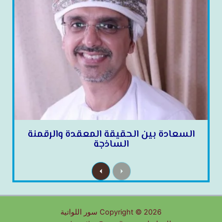
السعادة بين الحقيقة المعقدة والرقمنة
الساذجة
N
P
e
r
x
e
t
v
i
o
u
Copyright © 2026 سور اللواتية
s