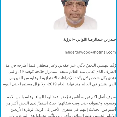
حيدر بن عبدالرضا اللواتي – الرؤية
haiderdawood@hotmail.com
رُبَّما يتهمني البعضُ بأنَّني غير عقلاني وغير منطقي فيما أطرحه في هذا
الظرف الذي يُعاني منه العالم نتيجة استمرار جائحة كوفيد 19، والتي
تؤدي بكل شخص لأن يتَّخذ الإجراءات الاحترازية للوقاية من الفيروس
الذي ينتشر في العالم منذ نهاية العام 2019، ولا يزال مستمرا حتى اليوم.
سوف أنقل لكم تجربة أناس تعرَّضوا فعلا لهذا الوباء، وقاسوا من آلامه
وقسوته وعنفوانه حتى وقت شفائهم؛ حيث استمرَّ لدى البعض أكثر من
أسبوعين. تحدثتُ إليهم في سفري الأخير إلى كربلاء لزيارة الأربعين
للإمام الحسين عليه السلام، وأخبروني بأنَّهم تحملوا هذا المرض، ولم