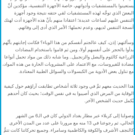
يستعينوا بالمستشفيات وأدواتهم، خاصة الأجهزة التنفسية، مؤكدين أنَّ
البعضَ الذي توجَّه لهذه المستشفيات لقي حتفه نتيجة وجود أجهزة
التنفس عليهم لساعات عديدة؛ اعتقادا منهم بأنَّ هذه الأجهزة أدت لهتك
أنسجة التنفس لديهم، وعدم تحملها؛ الأمر الذي أدى إلى وفاتهم.
وسألتهم: إذن، كيف عالجتم أنفسكم من هذا الوباء؟ فكانت إجابتهم بأنَّهم
بدأوا بالحجر على أنفسهم أولا، ومن ثم قاموا باستخدام المضادات
الزراعية كالثوم والبصل والزنجبيل.. وما شابه ذلك من مواد تحمل أنواعا
مضادة للفيروسات، مع الاعتماد على المشروبات الحارة من هذه المواد،
مع تناول بعض الأدوية من الكبسولات والسوائل الطبية المعتادة.
هذا الحديث معهم تمَّ في وجود ثلاثة أشخاص تطابقت آراؤهم حول كيفية
الوقاية من المرض الذي أصيبوا به في نفس الوقت؛ بحيث كان أحدهم
يُكمل حديث الشخص الآخر.
وصولنا إلى كربلاء عبر مطار بغداد الدولي كان في الـ6 من الشهر
الحالي، ثم رجوعنا في 13 منه مع مرورنا على عدد من المدن الأخرى
كالنجف الأشرف والكوفة والكاظمية وسامراء. وجميع تحركاتنا كانت تتمُّ