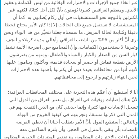
عبر اتخاذ جميع الإجراءات والاحترازات الوقائية من لبس الكمامة وتعقيم
الأيدي. ومعظم العراقيين كغيرنا يُؤمنون بأنَّ لكل أجل كتابًا، لكنهم غير
مُكترثين بالتوجه نحو المستشفيات في أول زكام يُصابون به. كما أن
المستشفيات لا تستقبل جميع تلك الحالات إلا إذا كان الأمر يحتاج فحصًا
دقيقًا ومُتابعة لحالة المريض. ما سمعناه جَعلنا نتحيَّر من هذا الوباء ونحن
نرى أنَّ أكثر من 95% من الشعب العراقي وأهالي مدينة كربلاء والنجف
وغيرها لا يستخدمون الكمامات، وأنَّ المجاميع حول أضرحة الأئمة تشمل
كبار السن من الصغار والكبار والنساء والأطفال، ومنهم من يفترشون
الأرض بقطعة قماش أو حصير أو سجادة قديمة، ويأكلون وينامون عليها
لأنهم أتوا من محافظات بعيدة دون أن يكترثوا بأهمية هذه الاحترازات
لحين انتهاء زيارتهم والرجوع إلى محافظاتهم.
أنا لا أستطيع أن أُعمِّم هذه التجربة على مختلف المحافظات العراقية؛
لأنَّ هناك إصابات ووفيات في العراق، بل تعتبر العراق من الدول التي
تسجل الإصابات فيها كثيرا، وإنما حديثي كان مع الذين التقيت بهم في
المدن التي ذكرتها مسبقا، وتجربتهم في كيفية الخروج من الوباء.
وبالتالي؛ أستطيع القول بأنَّ الأمر يتطلب أحيانا أن نعطي الفرصة
للمصاب بأن يبقى بالمنزل في الحجر، وأن يلتزم الساكنون معه
بالإجراءات والاحترازات المطلوبة، مع تقديم المضادات الحيوية المطلوبة