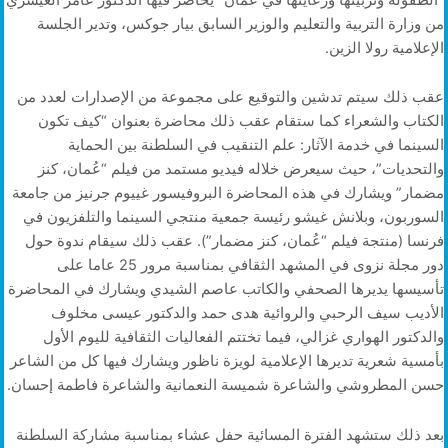
من وزارة التربية والتعليم والوزير السابق بيار جوكس، وتدير الجلسة
الإعلامية رولا الزين.
عقب ذلك سيتم تدشين والتوقيع على مجموعة من الإصدارات لعدد من
الكتاب والشعراء كما ستقام عقب ذلك محاضرة بعنوان “كيف تكون
السينما في خدمة الآثار: علم التنقيب في السلطنة بين الحماية
والتحديات”، حيث سيعرض خلاله فيديو مستمد من فيلم “عُمان، كنز
مضمار” ويشارك في هذه المحاضرة البروفيسور غييوم جرنيز من جامعة
السوربون، وبلانش غيشو رئيسة جمعية منتجي السينما والتلفزيون في
فرنسا (منتجة فيلم “عُمان، كنز مضمار”). عقب ذلك سيقام ندوة حول
دور مجلة نزوى في المشهد الثقافي بمناسبة مرور 25 عاما على
تأسيسها يديرها الصحفي والكاتب عاصم الشيدي ويشارك في المحاضرة
الأديب سيف الرحبي والروائية هدى حمد والدكتور عيسى مخلوف
والدكتور الهواري غزالي، فيما تختتم الفعاليات الثقافية لليوم الأول
بأمسية شعرية تديرها الإعلامية لويزة ناظور ويشارك فيها كل من الشاعر
حسن المطروشي والشاعرة شميسة النعمانية والشاعرة فاطمة إحسان.
بعد ذلك ستشهد الفترة المسائية حفل عشاء بمناسبة مشاركة السلطنة