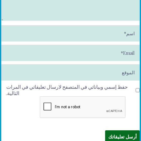
ا
س
م
*
E
m
ai
l*
الموقع
حفظ إسمي وبياناتي في المتصفح لارسال تعليقاتي في المرات
التالية.