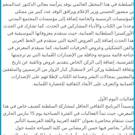
السلطنة في هذا المحفل العالمي بوفد يترأسه معالي الدكتور عبدالمنعم
بن منصور الحسني وزير الإعلام ويرافق الوفد عدد كبير من ممثلي
المؤسسات الرسمية والخاصة إضافة إلى مؤسسات المجتمع المدني
وعددا من الكتاب والأدباء المشاركين في الحدث، كما تشارك في الحدث
الأوركسترا السلطانية العمانية، حيث ستقدم معزوفاتها الموسيقية في
هذا الحدث إضافة إلى العروض الحية التي ستقدم في الخط العربي
والفن التشكيلي وعروض الحرفيات العمانية، كما سيقدم المعرض في
جناحه قائمة متنوعة وحافلة من الإصدارات العُمانية التي تم ترجمتها
للفرنسية، إضافة إلى الركن الخاص بتقديم عروض وثائقية عن تاريخ
وثقافة السلطنة وركن آخر لاستقبال كبار الزوار من الرسميين والمثقفين
والمعنيين بمجالات النشر وصناعة الكتاب لإطلاعهم على الإصدارات
العمانية والتعرف على الأبعاد الثقافية للحضارة العُمانية.
فعاليات اليوم الأول
وسيبدأ البرنامج الثقافي الحافل لمشاركة السلطنة كضيف خاص في هذا
المعرض، حيث تبدأ الفعاليات في الفترة الصباحية يوم 15 مارس الجاري
حيث ستقام محاضرة بعنوان “اللغة العربية واللغة الفرنسية التأثير
والتأثر” يحاضر فيها حسن الرمضاني من كلية السياحة جلسة حول
“الطفولة وتربيتها ورعايتها في عُمان” يحاضر فيها الدكتور عامر العيسري