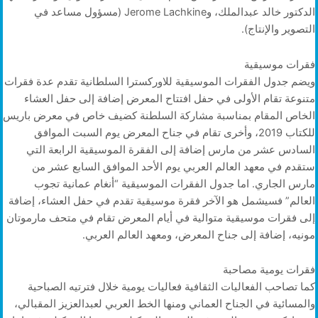
الدكتور خالد عبدالملك، وJerome Lachkine (مسؤول مساعد في
التصوير والإنتاج).
فقرات موسيقية
ويضم جدول الفقرات الموسيقية للاوركسترا السلطانية تقدم عدة فقرات
متنوعة تقام الأولى في حفل افتتاح المعرض إضافة إلى حفل العشاء
الخاص المقام بمناسبة مشاركة السلطنة كضيف خاص في معرض باريس
للكتاب 2019، وأخرى تقام في جناح المعرض يوم السبت الموافق
السادس عشر من مارس إضافة إلى الفقرة الموسيقية الرابعة التي
ستقدم في معهد العالم العربي يوم الأحد الموافق السابع عشر من
مارس الجاري. اما جدول الفقرات الموسيقية “أنغام عمانية تجوب
العالم” فسيشمل هو الآخر فقرة موسيقية تقدم في حفل العشاء، إضافة
إلى فقرات موسيقية متوالية في أيام المعرض تقام في متحف مارموتان
مونيه، إضافة إلى جناح المعرض، ومعهد العالم العربي.
فقرات يومية مصاحبة
كما تصاحب الفعاليات الثقافية فعاليات يومية خلال فترتيه الصباحية
والمسائية في الجناح العماني ومنها الخط العربي لعبدالعزيز المقبالي،