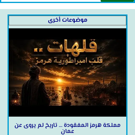
موضوعات أخرى
مملكة هرمز المفقودة … تاريخ لم يروى عن
عمان