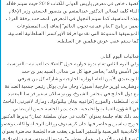
كضيف خاص في معرض باريس الدولي للكتاب 2019 حيث سيتم خلاله
القاء كلمة لمعالي الدكتور عبدالمنعم بن منصور الحسني وزير الإعلام
بهذه المناسبة، كما سيتم التجول في المعرض المصاحب برفقة العزف
ضمن برنامج “انغام عمانية تجوب العالم” إضافة إلى المقطوعات
الموسيقية المتنوعة التي تقدمها فرقة الاوركسترا السلطانية العمانية،
كما سيتم عقب عرض فيلمين عن السلطنة.
فعاليات اليوم الثاني
وفي اليوم الثاني تقام ندوة حوارية حول “العلاقات العمانية – الفرنسية
بين الأمس والغد” يحاضر فيها كل من معالي السيد بدر بن حمد
البوسعيدي الأمين العام لوزارة الخارجية ويشاركه كل من هيرفي
دوشاريت (وزير خارجية أسبق)، وجان ماري بوكل رئيس جمعية الصداقة
مع دول الخليج في مجلس الشيوخ، ورينو سالان سفير فرنسا المعتمد
لدى السلطنة، والمؤرخ إكزافييه بيغان بيللوكوك، ومارك لافيرنيي الباحث
في الشؤون العمانية والخليجية، حيث يدير الجلسة حسن الرمضاني.
بعد ذلك تقام جلسة بعنوان “كاتب في جبان سلطنة عمان” يديرها الدكتور
جورج ساسين ويحاضر فيها جان كريستوف روفان الرحالة والكاتب وعضو
الأكاديمية الفرنسية والسفير السابق، يعقب هذه الجلسة محاضرة بعنوان
“تنوع الشعر والأدب في عمان وتطوره” يقدمها المهندس سعيد الصقلاوي