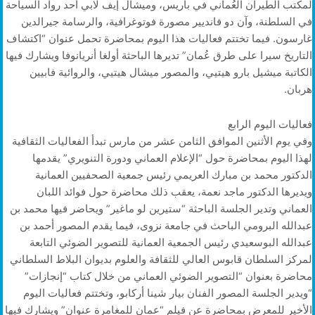
لمكتب الطيران العُماني في باريس، وميشال إيف لابي أحد رواد السياحة
في السلطنة، وآن دو فانديير مصورة فوتوغرافية، والرسامة جيرالدين
غارسون. فيما تختتم فعاليات هذا اليوم بمحاضرة تحمل عنوان “اكتشاف
التاريخ سيرا على طرق عُمان” تديرها الباحثة أولغا أنريانوفا ويشارك فيها
الكاتبة ميشيل بارو هيتيي، والمصور ميشال هيتيي، والروائية فابيين
هربان.
فعاليات اليوم الرابع
وفي يوم الأثنين الموافق الثامن عشر من مارس تبدأ الفعاليات الثقافية
لهذا اليوم بمحاضرة حول “الإعلام العماني ودورة التنويري” يقدمها
الدكتور محمد بن مبارك العريمي رئيس جمعية الصحفيين العمانية
ويديرها الدكتور ماجد نعمة، يعقب ذلك محاضرة حول فوائد اللبان
العماني وتدير الجلسة الباحثة “ستيرين لو ماغير” ويحاضر فيها محمد بن
عبدالله البرومي الباحث في جامعة نزوى، فيما يقدم المصور أحمد بن
عبدالله البوسعيدي رئيس الجمعية العمانية للتصوير الضوئي التابعة
لمركز السلطان قابوس العالي للثقافة والعلوم بديوان البلاط السلطاني
محاضرة بعنوان “التصوير الضوئي العماني من خلال كتاب “إنجازات”
“ويدير الجلسة المصور الفنان بيار شينا أركابو، وتختتم فعاليات اليوم
الأخير للمعرض بمحاضرة عن فيلم “عمان للمغامرة عنوان” ويشارك فيها