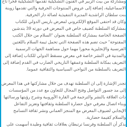
ومشاركة من بيت الزبير في الفنون التشكيلية تقدمها التشكيلية فخرا تاج
الاسماعيلية، إضافة إلى عروض المنتوجات الحرفية والتي تقدمها زوينة
بنت سلطان الراشدية المديرة التنفيذية لصالة دار الحرفية.
وكان قد احتفى الموقع الإلكتروني لمعرض باريس الدولي للكتاب
بمشاركة السلطنة كضيف خاص في المعرض في دورته 39 بتدشين
الصفحة الخاصة بمشاركة السلطنة بعنوان “السلام من خلال الكتب
المفتوحة” حيث تضم هذه الصفحة التي تحمل ثيمة السلام باللغتين
الفرنسية والإنجليزية محورا مهما حول مساهمة الجهات الرسمية
والمدنية في النشر خاصة في معرض مسقط الدولي للكتاب إضافة إلى
التعريف بمكانة السلطنة وعمقها التاريخي الضارب في القدم إضافة إلى
التعريف بالسلطنة من النواحي السياسية والثقافية عموما.
تجدر الإشارة إلى ان السلطنة تهدف من خلال مشاركتها في هذا المعرض
إلى مد جسور التواصل وفتح المجال للتعاون مع عدد من المؤسسات
ذات العلاقة بالنشر والترجمة في القارة الأوروبية وشرح رؤيتها ورسالتها
وبناء اتصال معرفي حول حضارة السلطنة وثقافتها وتعزيز التفاعل
الإيجابي لضيوف المعرض مع المنجز العماني ونشر ثقافة التسامح
والسلام كقيمة حضارية.
يذكر أن السلطنة وفرنسا ترتبطان بعلاقات ثقافية وطيدة أسهمت على