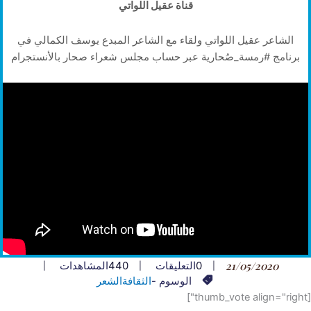
قناة عقيل اللواتي
الشاعر عقيل اللواتي ولقاء مع الشاعر المبدع يوسف الكمالي في
برنامج #رمسة_صُحارية عبر حساب مجلس شعراء صحار بالأنستجرام
21/05/2020
0
التعليقات
440
المشاهدات
الوسوم -
الثقافة
الشعر
[thumb_vote align="right"]