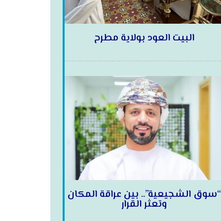
البيت العود بولاية مطرح
“سوق الشجيعية”.. بين عراقة المكان
وتعثر القرار