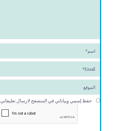
ا
س
م
*
E
m
ai
l*
الموقع
حفظ إسمي وبياناتي في المتصفح لارسال تعليقاتي في