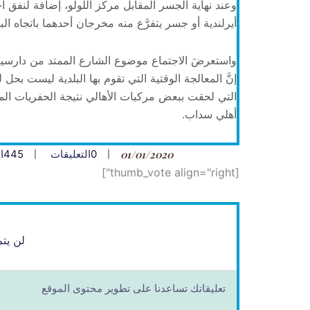
وعند نهاية الجسر المقابل مركز اللولو، إضافة لنفق 
أيرلندية أو جسر يتفرَّع منه مخرجان أحدهما باتجاه البل
واستعرضَ الاجتماع موضوع الشارع الممتد من دارسيت
إنَّ المعالجة الوقتية التي تقوم بها البلدية ليست بح
التي لحقت ببعض مركبات الأهالي نتيجة الحفريات ال
أهلي سداب.
01/01/2020
0
التعليقات
445
ا
[thumb_vote align="right"]
لن يتم