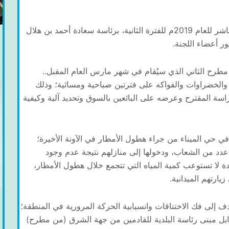
عقدتْ لجنة الشؤون البلدية بولاية مطرح اجتماعها العاشر للعام 2019م للفترة الثانية، برئاسة سعادة أحمد بن هلال
 أعضاء اللجنة.
مطرح الثاني الذي سيُقام في شهر مارس العام المقبل..
الخضراوات والفواكه على فترتين صباحية ومسائية؛ وذلك
راسة المقترح وعرضه على البائعين بالسوق وتحديد آلية وكيفية
ي حي الميناء من جراء هطول الأمطار في الآونة الأخيرة؛
دد من الشعاب، ودخولها إلى منازلهم نتيجة عدم وجود
ة لا تستوعب كمية المياه التي تتجمع خلال هطول الأمطار،
يارتهم الميدانية.
 إلى فك الاختناقات وانسيابية الحركة المرورية في المنطقة؛
ل مبنى رئاسة البلدية للقادمين من جهة الشرق (من مطرح)