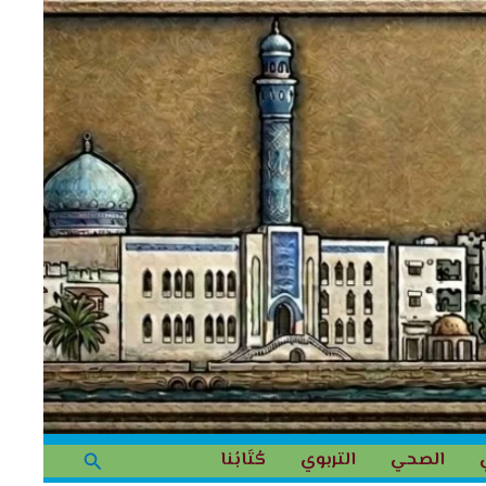
البحث
الصحي
التربوي
كُتَابُنا