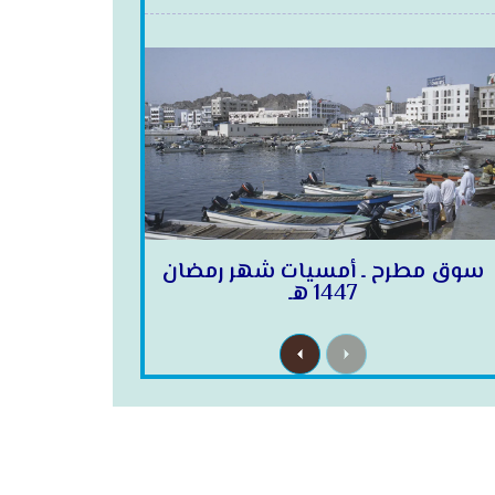
سوق مطرح ـ أمسيات شهر رمضان
1447 هـ
N
P
e
r
x
e
t
v
i
o
u
s