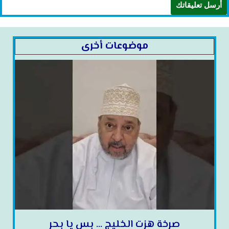
موضوعات أخرى
صرخة هزت الخليج … بس يا بحر