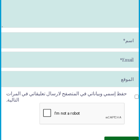
ا
س
م
*
E
m
ai
l*
الموقع
حفظ إسمي وبياناتي في المتصفح لارسال تعليقاتي في المرات
التالية.