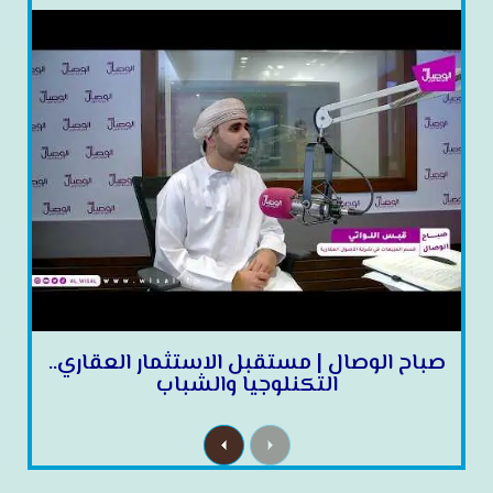
صباح الوصال | مستقبل الاستثمار العقاري..
التكنلوجيا والشباب
N
P
e
r
x
e
t
v