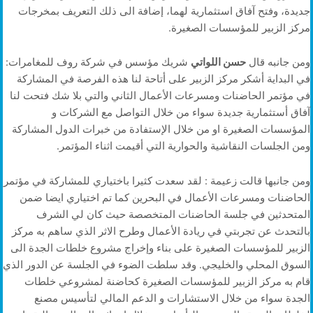
جديدة، وفتح آفاق استثمارية لهما، إضافة الى ذلك التعريف بمخرجات
مركز الزبير للمؤسسات الصغيرة.
ومن جانبه قال
حسن اللواتي
شريك مؤسس في شركة روف للمغامرات:
في البداية أشكر مركز الزبير على أتاحة لنا هذه الفرصة في المشاركة
في مؤتمر الحاضنات ومسرعات الأعمال الثاني والتي بلا شك فتحت لنا
آفاق أستثمارية جديدة سواء من خلال التواصل مع الشركات و
المؤسسات الصغيرة او من خلال الإستفادة من خبرات الدول المشاركة
ومن الجلسات النقاشية والحوارية التي أقيمت اثناء المؤتمر.
ومن جانبها قالت زعيمة : لقد سعدت كثيرا باختياري للمشاركة في مؤتمر
الحاضنات ومسرعات الأعمال في البحرين كما تم اختياري ايضا ضمن
المتحدثين في جلسة الحاضنات المتخصصة حيث كان لي الشرف
بالتحدث عن تجربتي في ريادة الأعمال وطرح الاثر الذي ساهم به مركز
الزبير للمؤسسات الصغيرة على بناء وإخراج مشروع خلطات الجدة الى
السوق المحلي والخليجي. وقد سلطت الضوء في الجلسة عن الدور الذي
قام به مركز الزبير للمؤسسات الصغيرة كحاضنة لمشروعي خلطات
الجدة سواء من خلال الاستشارات و الدعم المالي لتأسيس مصنع