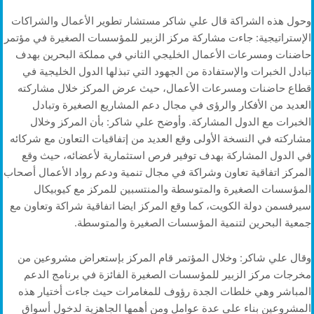
وحول هذه الشراكة قال علي شاكر مستشار تطوير الأعمال والشراكات
الإستراتيجية: جاءت مشاركة مركز الزبير للمؤسسات الصغيرة في مؤتمر
حاضنات ومسرعات الأعمال الخليجي الثاني في مملكة البحرين بهدف
تبادل الخبرات والإستفادة من الجهود التي تبذلها الدول الخليجية في
قطاع حاضنات ومسرعات الأعمال، حيث عرض المركز خلال مشاركته
العديد من الأفكار والرؤى في مجال دعم المشاريع الصغيرة وتبادل
الخبرات مع الدول المشاركة. وأوضح علي شاكر: بأن المركز وخلال
مشاركته في النسخة الأولى وقع العديد من إتفاقيات التعاون مع شركائه
في الدول المشاركة بهدف توفير فرص استثمارية لأعضائه، حيث وقع
المركز اتفاقية تعاون وشراكة في مجال تنمية ودعم رواد الأعمال أصحاب
المؤسسات الصغيرة والمتوسطة والمنتسبين للمركز مع كيوبيكال
سيرفسمن دولة الكويت، كما وقع المركز ايضا اتفاقية شراكة وتعاون مع
جمعية البحرين لتنمية المؤسسات الصغيرة والمتوسطة.
وقال علي شاكر: وخلال المؤتمر قام المركز بإستعراض مشروعين من
مخرجات مركز الزبير للمؤسسات الصغيرة الفائزة في برنامج الدعم
المباشر وهي خلطات الجدة رؤوف للمغامرات حيث جاءت أختيار هذه
المشروعين بناء على عدة عوامل ومن أهمها الجاهزية لدخول أسواق