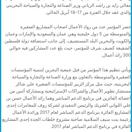
معالي زايد بن راشد الزياني وزير الصناعة والتجارة والسياحة البحريني
والذي عقد خلال الفترة من 17-18 أبريل الحالي.
حضر المؤتمر عدد من رواد الأعمال اصحاب المشاريع الصغيرة
والمتوسطة من 5 دول خليجية وهي ‏عمان والسعودية والإمارات وعمان
والكويت والبحرين البلد المستضيف، إلى جانب استضافة دولة فلسطين
الشقيقة كضيف شرف للمؤتمر، حيث بلغ عدد المشاركين فيه حوالي
300 رائد أعمال.
ويأتي تنظيم هذا المؤتمر من قبل جمعية البحرين لتنمية المؤسسات
الصغيرة والمتوسطة بالتعاون مع وزارة الصناعة والتجارة والسياحة
البحرينية، حيث مثل مركز الزبير للمؤسسات الصغيرة علي شاكر
مستشار تطوير الأعمال والشراكات الإستراتيجية وبمشاركة أثنين من
أعضائه الفائزين في برنامج الدعم المباشر وهما رائد الأعمال حسن بن
علي اللواتي الشريك والرئيس التنفيذي لشركة روف للمغامرات إحدى
المشاريع الفائزة ببرنامج الدعم المباشر لعام 2017 ورائدة الأعمال
زعيمة بنت سيف السلامية صاحبة مشروع خلطات الجدة إحدى المشاريع
الفائزة في برنامج الدعم المباشر لعام 2017.