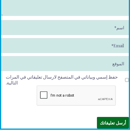
ا
س
م
*
E
m
ai
l*
الموقع
حفظ إسمي وبياناتي في المتصفح لارسال تعليقاتي في المرات
التالية.