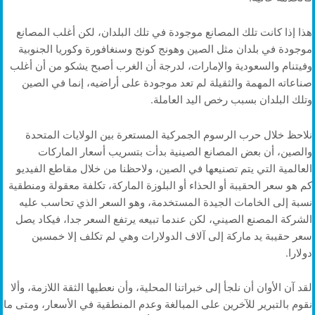
هذا إذا كانت تلك المصانع موجودة في تلك البلدان، لكن أغلب المصانع
موجودة في بلدان مثل الصين وهونج كونج وسنغافورة وكوريا الجنوبية
وفيتنام والسعودية والإمارات، لدرجة أن الغرب أصبح يشكو من أن أغلب
صناعاته المهمة والثقيلة لم تعد موجودة على أراضيه، إنما في الصين
وتلك البلدان بسبب رخص اليد العاملة.
نلاحظ خلال حرب الرسوم الجمركية المستعرة بين الولايات المتحدة
والصين، أن بعض المصانع الصينية بدأت بتسريب أسعار الماركات
العالمية التي يتم تصنيعها في الصين، ولاحظنا من خلال مقاطع الفيديو
كم هو سعر الحقيبة أو الحذاء أو البلوزة الماركة، تكلفة معقولة ومنطقية
نسبة إلى الخامات الجيدة المستخدمة، وهو السعر الذي تحاسب عليه
الشركة المصنع الصيني، لكن عندما تبيعه يرتفع السعر جدا، فيكاد يصل
سعر حقيبة يد ماركة إلى آلاف الدولارات وهي لم تكلف إلا خمسين
دولارا.
لقد آن الأوان أن نلجأ إلى خبراتنا المحلية، وأن نعطيها الثقة اللازمة، وألا
نقوم بالتبرير للآخرين على المبالغة وعدم المنطقية في الأسعار، ومتى ما