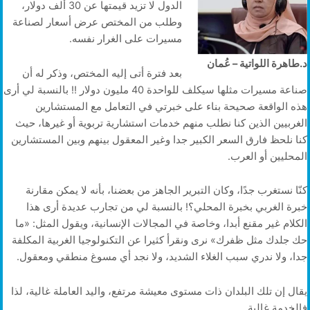
الدول لا تزيد قيمتها عن 30 ألف دولار،
وطلب من المختص عرض أسعار لصناعة
مسيرات على الغرار نفسه.
د.طاهرة اللواتية – عُمان
بعد فترة أتى إليه المختص، وذكر له أن
صناعة مسيرات مثلها سيكلف للواحدة 40 مليون دولار !! بالنسبة لي أرى
هذه الواقعة صحيحة بناء على خبرتي في التعامل مع المستشارين
الغربيين الذين كنا نطلب منهم خدمات استشارية تربوية أو غيرها، حيث
كنا نلحظ فارق السعر الكبير جدا وغير المعقول بينهم وبين المستشارين
المحليين أو العرب.
كنّا نستغرب جدًا، وكان التبرير الجاهز من بعضنا، بأنه لا يمكن مقارنة
خبرة الغربي بخبرة المحلي؟! بالنسبة لي من تجارب عديدة أرى هذا
الكلام غير مقنع أبدا، وخاصة في المجالات الإنسانية، ويقول المثل: «ما
حك جلدك مثل ظفرك» نرى ونقرأ كثيرا عن التكنولوجيا الغربية المكلفة
جدا، ولا ندري سبب الغلاء الشديد، ولا نجد أي مسوغ منطقي ومعقول.
يقال إن تلك البلدان ذات مستوى معيشة مرتفع، واليد العاملة غالية، لذا
فالخدمة غالية.