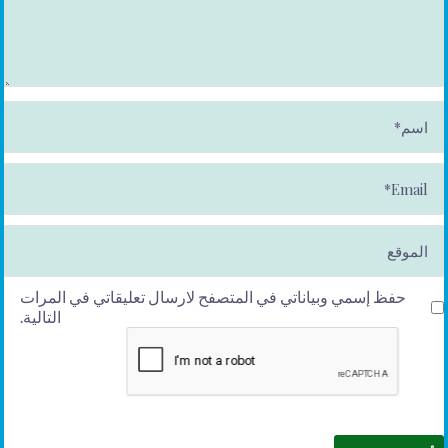
ا
س
م
*
E
m
ai
l*
الموقع
حفظ إسمي وبياناتي في المتصفح لارسال تعليقاتي في المرات
التالية.