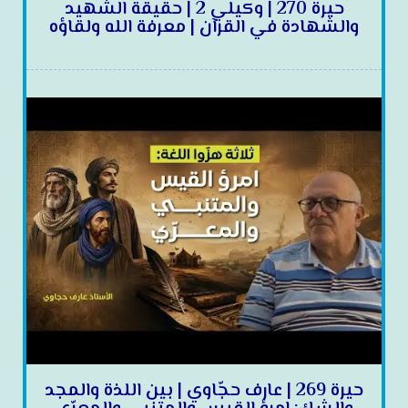
حيرة 270 | وكيلي 2 | حقيقة الشهيد
والشهادة في القرآن | معرفة الله ولقاؤه
حيرة 269 | عارف حجّاوي | بين اللذة والمجد