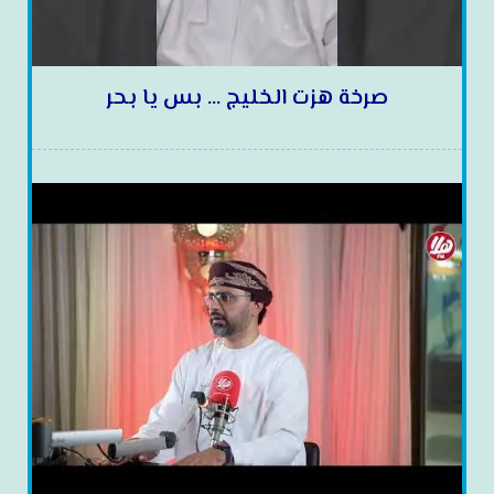
صرخة هزت الخليج … بس يا بحر