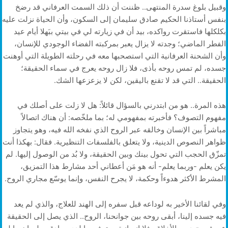
وقبيل بلوغ سدرة المنتهى.. ظننت أن ذلك السمت العرفاني قد رضخ
بنفس أستاذنا الحكيم صادق سليمان إلى السكون، وأن الحياة نزلت عليه
بكلكلها فاستقرت رواكده، بيد أن في زيارته لي في بيتي ببَهلا أيام عيد
الفطر الماضي؛ وجدته لا يزال يعبر بمركبته الفضاء الوجودي للإنسان،
وأن الشحنة العرفانية التي استصحبها معه في رحلته الطويلة التي أوهنت
جسده، لم تمس روحه بأذى، فلا زال روحه يعرج في سماء الحقيقة؛
الحقيقة.. التي قد لا تقنع باليقين، لكن لا يزعزعها الشك.
هذه المرة.. هو من ابتدرني بالسؤال قائلاً: هل لا زلت على أصلك في
مفهوم التصوف؟ فأخبرته بمفهومي له؛ بما ملخّصه: أن هناك اتصالاً
مباشراً بين الإنسان وخالقه عبر الروح الذي نفخه الله فيه، وهو يتجاوز
ظواهر النصوص الدينية، ولا يتعلق بالفلسفات التنظيرية. فقال: بهكذا أنت
تمزّق الحجب التي تحول بينك وبين الحقيقة، ولا بُد من الوصول إليها. لم
يكن يعلم -وربما يعلم- أنه هو مَن أعطاني أحد مشارط هذا التمزيق،
المشرط الأكثر هدوءاً وحكمة، لا يجرح النفس، وإنما يوسّع مجاري الروح.
وفي لقائنا الأخير به لوداعه قبل سفره إلى الهند للعلاج، والذي لم يعد
فيه جسده إلينا، أبقى روحه بين جوانحنا، الروح.. الذي يصل إلى الحقيقة