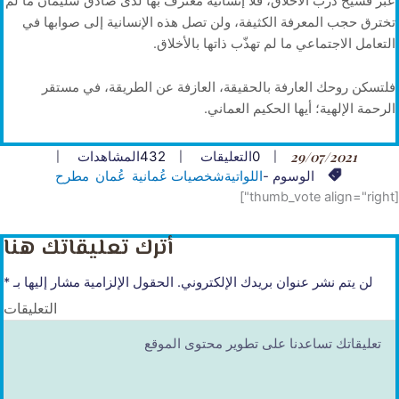
عبر فسيح درب الأخلاق، فلا إنسانية معترف بها لدى صادق سليمان ما لم
تخترق حجب المعرفة الكثيفة، ولن تصل هذه الإنسانية إلى صوابها في
التعامل الاجتماعي ما لم تهذّب ذاتها بالأخلاق.
فلتسكن روحك العارفة بالحقيقة، العازفة عن الطريقة، في مستقر
الرحمة الإلهية؛ أيها الحكيم العماني.
29/07/2021
0
التعليقات
432
المشاهدات
الوسوم -
اللواتية
شخصيات عُمانية
عُمان
مطرح
[thumb_vote align="right"]
أترك تعليقاتك هنا
لن يتم نشر عنوان بريدك الإلكتروني.
الحقول الإلزامية مشار إليها بـ
*
التعليقات