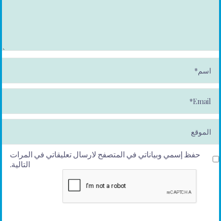
ا
س
م
*
E
m
ai
l*
الموقع
حفظ إسمي وبياناتي في المتصفح لارسال تعليقاتي في المرات
التالية.