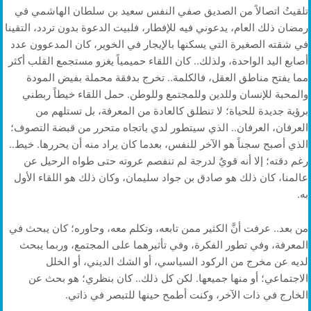
تلقيتُ اتصالاً من الصديق صفي النفس سعيد بن سلطان الهاشمي في
رمضان ذلك العام، يدعوني فيه للإفطار، فلبيت الدعوة بدون تردد، التقينا
في شقته الصغيرة التي يسكنها بالإيجار في الخوير، كان المدعوون عدد
أصابع اليد الواحدة، ولذلك.. كان اللقاء حميمياً يغزو مستجمع القلب أكثر
مما يفتح مناطق العقل، فالكلمة.. تخرج بدفقة محملة بفيض المودة
والمحبة للإنسان وللدين وللمجتمع وللوطن. حمل اللقاء خيطاً ربطني
برؤية جديدة للحياة؛ لا تنطلق كالعادة من المعرفة، بل تستلهم من
العرفان، العرفان.. الذي سيتطور لدي باتجاه متحرر من قبضة التصوف؛
الذي أصبح سجناً هو الآخر للنفس، بعدما كان يراد منه أن يحررها. خيط..
رغم دقته؛ إلا أنه قويٌ لدرجة لم تنفصم عروته حتى طواه الرحيل عن
عالمنا، كان ذلك هو صادق بن جواد سليمان، وكان ذلك هو اللقاء الأول
به.
من بعد.. عرفت أنَّ الكثير ممن تابعه، وتكلم معه، وحاوره؛ كان يبحث في
المعرفة، وفي تطور الفكرة، وفي تأثيرهما على المجتمع، وربما يبحث
لديه عن مخرج من الركود السياسي، أو الشك الديني، أو الخلل
الاجتماعي؛ أو منها جميعها. لكن كل ذلك.. كان بنظري؛ هو بحث عن
الخارج في ذات الآخر، وكنت أطمح حينها للتبصر في ذاتي.