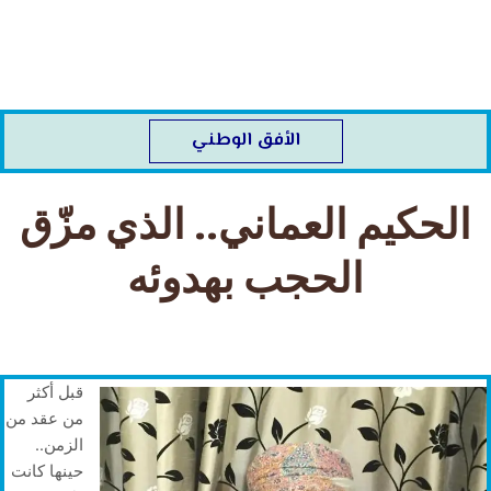
خطي
لى
لمحتوى
الأفق الوطني
الحكيم العماني.. الذي مزّق
الحجب بهدوئه
قبل أكثر
من عقد من
الزمن..
حينها كانت