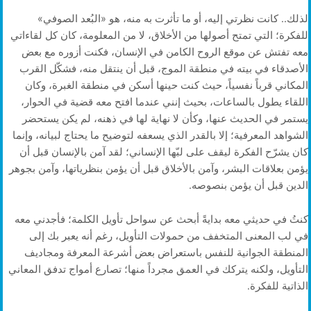
لذلك.. كانت نظرتي إليه، أو ما تأثرت به منه، هو «البُعد الصوفي»
للفكرة؛ التي تمتح أصولها من الأخلاق، لا من المعلومة، كان كل لقاءاتي
معه تفتش عن موقع الروح الكامن في الإنسان، فكنت أزوره مع بعض
الأصدقاء في بيته في منطقة الموج، قبل أن ينتقل منه، فشكّل القرب
المكاني قرباً نفسياً، حيث كنت حينها أسكن في منطقة الغبرة، وكان
اللقاء يطول بالساعات، بحيث إنني عندما افتح معه قضية في الحوار،
يستمر في الحديث عنها، وكأن لا نهاية لها في ذهنه، لم يكن يستحضر
الشواهد المعرفية؛ إلا بالقدر الذي يسعفه لتوضيح ما يحتاج لبيانه، وإنما
كان يشرّح الفكرة ليقف على لبّها الإنساني؛ لقد آمن بالإنسان قبل أن
يؤمن بعلاقات البشر، وآمن بالأخلاق قبل أن يؤمن بنظرياتها، وآمن بجوهر
الدين قبل أن يؤمن بنصوصه.
كنتُ في حديثي معه بدايةً أبحث عن سواحل تأويل الكلمة؛ فأجدني معه
في لب المعنى المتخفف من حمولات التأويل، رغم أنه يعبر بك إلى
المنطقة الجوانية للنفس باستعراض بعض أشرعة المعرفة ومجاديف
التأويل، ولكنه يتركك في العمق مجرداً منها؛ تصارع أمواج تدفق المعاني
الذاتية للفكرة.