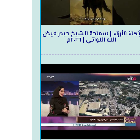
ُكاءُ الأرزاء | سماحة الشيخ حيدر فيض
الله اللواتي | ٢٠٢٦م