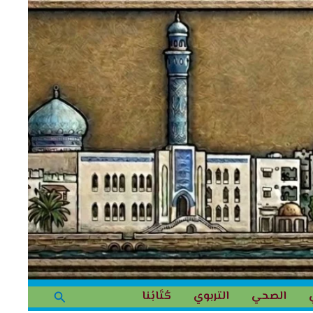
البحث
الصحي
التربوي
كُتَابُنا