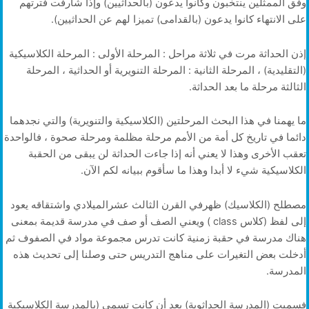
وفق الممثلين ينتخبون وكانوا يدعون (بالحداثيين) وإذا شارفت فترتهم
على الانتهاء كانوا يدعون (بالقدامى) تميزا لهم عن الحداثيين).
إذن الحداثة مرت في ثلاثة مراحل : المرحلة الأولى : المرحلة الكلاسيكية
(التقليدية) ، المرحلة الثانية : المرحلة التنويرية أو الحداثية ، المرحلة
الثالثة مرحلة ما بعد الحداثة.
ما يهمنا في هذا البحث المرحلتين (الكلاسيكية والتنويرية) والتي نجدهما
دائما في تاريخ كل أمة من الأمم مرحلة مظلمة ومرحلة صحوة ، فالواحدة
تعقب الأخرى وهذا لا يعني أنه إذا جاءت الحداثة لن يبقى من الحقبة
الكلاسيكية شيء لا أبدا وهذا ما سأقوم ببيانه لكم الآن.
مصطلح (الكلاسيك) ظهرفي القرن الثالث عشرالميلادي واشتقاقه يعود
إلى لفظ (كلاس class ) ويعني الصف أو صف في مدرسة قديمة بمعنى
هناك مدرسة في حقبة زمنية كانت تدرس مجموعة مواد في الصفوف ثم
أدخلت بعض التغيرات على مناهج التدريس حتى وصلنا إلى تحديث هذه
المدرسة.
فسميت (المدرسة الحداثوية) بعد أن كانت تسمى (بالمدرسة الكلاسيكية