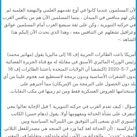
لأن المسلمون عندما كانوا في أوج تقدمهم العلمي والنهضة العلمية لم
يكن لهم منافس في الميدان ، بينما المسلمين الآن هم من ينافس الغرب
في حركته التنويرية ، وكن على ثقة سيضع الغرب أمام المسلمين عوائق
وعراقيل تشغلهم عن التنافس معه ، وهذا الذي يحدث الآن إليكم هذا
الشاهد :-
أمريكا باعت الطائرات الحربية إف 16 إلى ماليزيا يقول (مهاتير محمد)
رئيس الوزراء الماليزي الأسبق في مقابلة له مع قناة الجزيرة الفضائية
في 7-5-2020 (اكتشفنا أن الولايات المتحدة باعتتنا الطائرات إف 16
بدون الشفرات الأساسية وبدون برمجة لانستطيع صد هجوم علينا من أي
بلد دون الحصول على البرمجة من الإمريكان) مما أجبرهم على
استخدامها للعروض العسكرية فقط ومن ثم رميها في مكب النفايات.
سؤال : كيف تقدم الغرب في حركته التنويرية ؟ قبل الإجابة تعالوا معي
لنتعرف على نشأة الحداثة ومفهومها أولا. يقول (دهام حسن) الكاتب
السوري الذي يسعى إلى التوفيق بين الليبرالية السياسية وبين
الماركسية : (أن الحداثة لغة كما ورد في المنجد هي مصدرللفعل الثلاثي
المجرد “حدث” .. والحداثة من الأمر، أوله وابتداؤه ، وتقابلها في المعنى