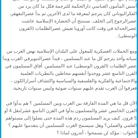
أسس المأمون العباسي دارالحكمة للترجمة فكل ما كان يرد من
الفكراليوناني كان يترجم لمعرفة ما لدى الآخرين ثم بدأ عصرالتقهقر،
عصرالرجوع إلى الخلف. نستنتج أن الحضارة الإسلامية عاشت
عصرالحداثة في وقت كانت أوروبا تعيش عصرالظلمات (القرون
الوسطى) .
ومع الحملات العسكرية للمغول على البلدان الإسلامية نهض الغرب من
سباته وأخذ يترجم كل ما عند المسلمين ، فبدأ عصرالتنويرفي الغرب وبدأ
عصر الظلمات (القرون الوسطى) عند االمسلمين. أفاق المسلمون في
القرن التاسع عشر ووجدوا أنفسهم محاطين بالنظريات العلمية
والاجتماعية والفكرية والفلسفية والسياسية واكتشاف أسرارالكون ،
فعرفوا أن الغرب تقدم عليهم سنوات ضوئية وليس سنوات تاريخية.
الآن قل ما هي المدة الفارقة بين الغرب وبين المسلمين ؟ هم بدأوا في
القرن الخامس عشر والمسلمون بدأوا في القرن التاسع عشرلنقل 4 أو
5 قرون. كيف يريد المسلمون ردم هذه المدة حتى يصلوا إلى مستواهم
العلمي والعملي؟ وهل سيسمح الغرب للمسلمين أن يتقدموا عليهم ؟
الجواب : مؤكد لن يسمحوا ، أتدرون لماذا ؟