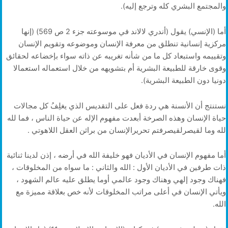
والمجتمع البشري كله وترجع إليه).
أما (الإنسي) يقول (أندري لالاند في موسوعته جزء 2 ص 569) (إنها
مركزية إنسانية تنطلق من معرفة الإنسان وموضوعه وتقويم الإنسان
وتقييمه واستبعاد كل ما من شأنه تغريبه عن ذاته سواء بإخضاعه لحقائق
وقوى خارقة للطبيعة البشرية أم بتشويهه من خلال استعماله استعمالا
دونيا دون الطبيعة البشرية).
نستنتج أن الأنسنة هي ردة فعل على التقديس الذي يغلِفُ كل مجالات
حياة الإنسان وهذه الصرخة أبعدت مفهوم الإله عن حياة الناس ، فما لله
لله وما لقيصرلقيصرفتم تحريرالإنسان من براثن العقل اللاهوتي .
أما مفهوم الإنسان في الأديان فهو خليفة الله في أرضه ، إذن لدينا ثنائية
ذات طرفين في الأديان الأول : الله والثاني : ما سواه من المخلوقات ،
فهناك وجود إلهي وهناك وجود عالمي أوما يطلق عليه عالم الشهود ،
ويأتي الإنسان في أعلى مراتب المخلوقات لأنه خص بعلاقة مميزة مع
الله.