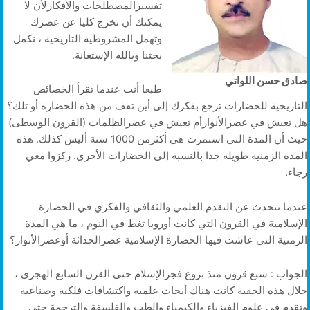
تفسيرالمصطلحات والأفكارلأن لا
يمكنك أن تخرج كليا عن عصرك
وتهمل المشروطية التاريخية ، نكمل
بحثنا وبالله الإستعانة.
صادق حسن اللواتي
طبعا أنت عندما تقرأ الخصائص
التاريخية للحضارات ترجع بفكرك إلى أين تقف من هذه الحضارة أو تلك؟
هل تعيش في عصرالأنوارأم تعيش في عصرالظلمات (القرون الوسطى)
حيث أن المدة التي استمرت هي أكثرمن 1000 سنة أليس كذلك. هذه
المدة الزمنية طويلة جدا بالنسبة إلى الحضارات الأخرى. ركزوا معي
رجاء.
عندما نتحدث عن التقدم العلمي والثقافي والفكري في الحضارة
الإسلامية في القرون التي كانت أوروبا تغط في النوم ، ما هي المدة
الزمنية التي عاشت فيها الحضارة الإسلامية عصرالحداثة أوعصرالأنوار؟
الجواب : سبع قرون منذ بزوغ فجرالإسلام حتى القرن السابع الهجري ،
خلال هذه الحقبة كانت هناك أبحاث علمية واكتشافات فلكية وصناعية
وتقدم في علوم الفيزياء والكيمياء والطب والفلسفة والترجمة حتى