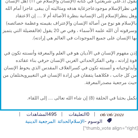
يقول (د.علي شريعتي) في كتابه (الإنسان والإسلام ص 11) (هل الإنسان
في نظرالإسلام موجودعاجزغاية هدفه ومثاليته أن يبقى عاجزا أمام الله
وهل ينظرالإسلام إلى الإنسانية بنظرة الأصالة أم لا …. إن الاعتقاد
بالإسلام هو نوع من أصالة الإنسان والإعتراف بقيمته وعظمة خصائصه)
وسرقوته أن الله علمه الأسماء ، وفي ص 20 يقول (فالفضيلة التي يتميز
بها الإنسان على جميع الموجودات في العالم هي إرادته).
إذن مفهوم الإنسان في الأديان هو في العلم والمعرفة وأنسنته تكون في
قوة إرادته ، وفي الفكرالحداثي الغربي الإنسان حرفي بناء عقائده
وأيدلوجياته و أنسنته تكون في كسرالغلاف المقدس الذي يحوط الإنسان
من كل جانب ، فكلاهما يتفقان في إرادة الإنسان في التغييرويختلفان من
حيث مرجعية مصدرالمعرفة.
نكمل بحثنا في الحلقة (8) إن شاء الله تعالى …. إلى اللقاء.
06/06/2021
0
التعليقات
495
المشاهدات
الوسوم -
الإسلام
الحداثة
المرجعية الدينية
[thumb_vote align="right"]