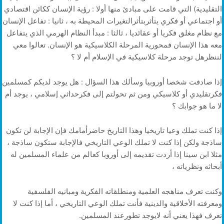
التقليدية) التي قامت على مبادئ منها أولا : رؤية الإنسان ككائن اقتصادي
أو اجتماعي أو فكري يتأثربتأثرالتغيرات المحيطة به ، ثانيا : تفاعل الإنسان
مع نظام مغلق فكريا أو عقائديا ، ثالثا : مبدأ النظام الهرمي الذي يتفاعل
معه هذا الإنسان فمحورية المرحلة الكلاسيكية هو الإنسان. تعالوا معي
لننظرهل توجد مرحلة كلاسيكية في الإسلام أم لا ؟
إذا صادفت شخصا أوروبيا وسألك هذا السؤال : هل يوجد لديكم كمسلمين
فكرتقليدي أو كلاسيكي ومن ثم تحولتم إلى فكرحداثي إسلامي ، يوجد أم
لا ما هو جوابك ؟
إذا كنت تملك وعيا تاريخيا وهذا التاريخ حاضرأمامك فإن الإجابة لن تكون
ساذجة ولكن إذا كنت لا تملك الوعي التاريخي فالإجابة ستكون ساذجة ،
مثلا ابن سينا إذا أردت تقديمه إلى أوروبا كعالم من علماء المسلمين له
أبحاثه ونظرياته ،
وكنت تعرف مناهجه العلمية ومنطلقاته الفكرية ومبانيه الفلسفية
ومعرفته الأخلاقية والدينية فأنت تملك الوعي التاريخي ، أما إذا كنت لا
تعرف فهذا يعني أنه لايوجد تطورعند المسلمين.