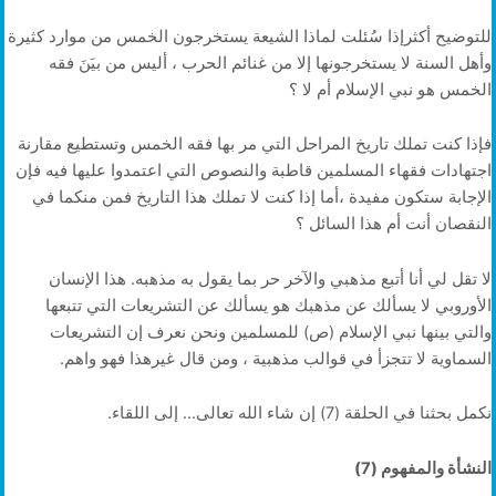
للتوضيح أكثرإذا سُئلت لماذا الشيعة يستخرجون الخمس من موارد كثيرة
وأهل السنة لا يستخرجونها إلا من غنائم الحرب ، أليس من بيَنَ فقه
الخمس هو نبي الإسلام أم لا ؟
فإذا كنت تملك تاريخ المراحل التي مر بها فقه الخمس وتستطيع مقارنة
اجتهادات فقهاء المسلمين قاطبة والنصوص التي اعتمدوا عليها فيه فإن
الإجابة ستكون مفيدة ،أما إذا كنت لا تملك هذا التاريخ فمن منكما في
النقصان أنت أم هذا السائل ؟
لا تقل لي أنا أتبع مذهبي والآخر حر بما يقول به مذهبه. هذا الإنسان
الأوروبي لا يسألك عن مذهبك هو يسألك عن التشريعات التي تتبعها
والتي بينها نبي الإسلام (ص) للمسلمين ونحن نعرف إن التشريعات
السماوية لا تتجزأ في قوالب مذهبية ، ومن قال غيرهذا فهو واهم.
نكمل بحثنا في الحلقة (7) إن شاء الله تعالى… إلى اللقاء.
النشأة والمفهوم (7)