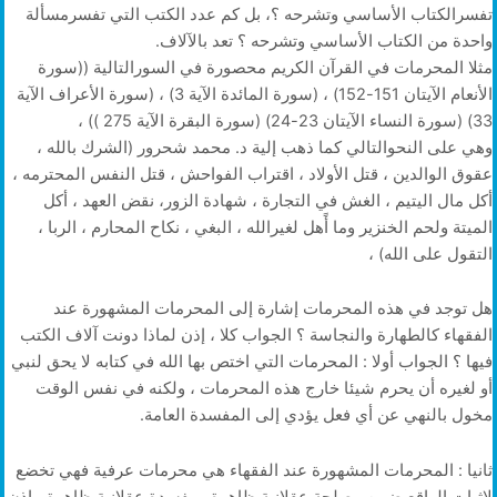
تفسرالكتاب الأساسي وتشرحه ؟، بل كم عدد الكتب التي تفسرمسألة
واحدة من الكتاب الأساسي وتشرحه ؟ تعد بالآلاف.
مثلا المحرمات في القرآن الكريم محصورة في السورالتالية ((سورة
الأنعام الآيتان 151-152) ، (سورة المائدة الآية 3) ، (سورة الأعراف الآية
33) (سورة النساء الآيتان 23-24) (سورة البقرة الآية 275 )) ،
وهي على النحوالتالي كما ذهب إلية د. محمد شحرور (الشرك بالله ،
عقوق الوالدين ، قتل الأولاد ، اقتراب الفواحش ، قتل النفس المحترمه ،
أكل مال اليتيم ، الغش في التجارة ، شهادة الزور، نقض العهد ، أكل
الميتة ولحم الخنزير وما أًهل لغيرالله ، البغي ، نكاح المحارم ، الربا ،
التقول على الله) ،
هل توجد في هذه المحرمات إشارة إلى المحرمات المشهورة عند
الفقهاء كالطهارة والنجاسة ؟ الجواب كلا ، إذن لماذا دونت آلاف الكتب
فيها ؟ الجواب أولا : المحرمات التي اختص بها الله في كتابه لا يحق لنبي
أو لغيره أن يحرم شيئا خارج هذه المحرمات ، ولكنه في نفس الوقت
مخول بالنهي عن أي فعل يؤدي إلى المفسدة العامة.
ثانيا : المحرمات المشهورة عند الفقهاء هي محرمات عرفية فهي تخضع
لإثبات الواقع ضمن مصلحة عقلانية ظاهرة ومفسدة عقلانية ظاهرة ، إذن