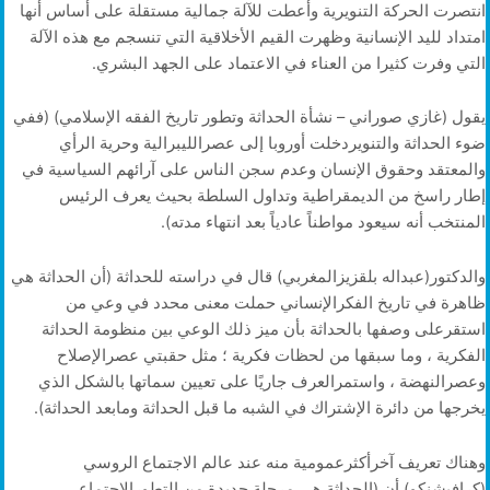
انتصرت الحركة التنويرية وأعطت للآلة جمالية مستقلة على أساس أنها
امتداد لليد الإنسانية وظهرت القيم الأخلاقية التي تنسجم مع هذه الآلة
التي وفرت كثيرا من العناء في الاعتماد على الجهد البشري.
يقول (غازي صوراني – نشأة الحداثة وتطور تاريخ الفقه الإسلامي) (ففي
ضوء الحداثة والتنويردخلت أوروبا إلى عصرالليبرالية وحرية الرأي
والمعتقد وحقوق الإنسان وعدم سجن الناس على آرائهم السياسية في
إطار راسخ من الديمقراطية وتداول السلطة بحيث يعرف الرئيس
المنتخب أنه سيعود مواطناً عادياً بعد انتهاء مدته).
والدكتور(عبداله بلقزيزالمغربي) قال في دراسته للحداثة (أن الحداثة هي
ظاهرة في تاريخ الفكرالإنساني حملت معنى محدد في وعي من
استقرعلى وصفها بالحداثة بأن ميز ذلك الوعي بين منظومة الحداثة
الفكرية ، وما سبقها من لحظات فكرية ؛ مثل حقبتي عصرالإصلاح
وعصرالنهضة ، واستمرالعرف جاريًا على تعيين سماتها بالشكل الذي
يخرجها من دائرة الإشتراك في الشبه ما قبل الحداثة ومابعد الحداثة).
وهناك تعريف آخرأكثرعمومية منه عند عالم الاجتماع الروسي
(كرافيشنكو) أن (الحداثة هي مرحلة جديدة من التطورالاجتماعي