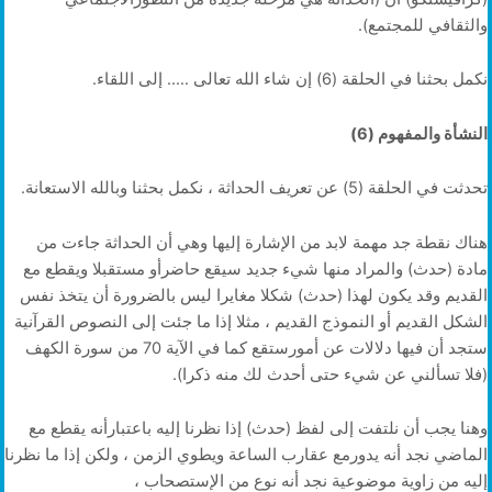
والثقافي للمجتمع).
نكمل بحثنا في الحلقة (6) إن شاء الله تعالى ….. إلى اللقاء.
النشأة والمفهوم (6)
تحدثت في الحلقة (5) عن تعريف الحداثة ، نكمل بحثنا وبالله الاستعانة.
هناك نقطة جد مهمة لابد من الإشارة إليها وهي أن الحداثة جاءت من
مادة (حدث) والمراد منها شيء جديد سيقع حاضرأو مستقبلا ويقطع مع
القديم وقد يكون لهذا (حدث) شكلا مغايرا ليس بالضرورة أن يتخذ نفس
الشكل القديم أو النموذج القديم ، مثلا إذا ما جئت إلى النصوص القرآنية
ستجد أن فيها دلالات عن أمورستقع كما في الآية 70 من سورة الكهف
(فلا تسألني عن شيء حتى أحدث لك منه ذكرا).
وهنا يجب أن نلتفت إلى لفظ (حدث) إذا نظرنا إليه باعتبارأنه يقطع مع
الماضي نجد أنه يدورمع عقارب الساعة ويطوي الزمن ، ولكن إذا ما نظرنا
إليه من زاوية موضوعية نجد أنه نوع من الإستصحاب ،