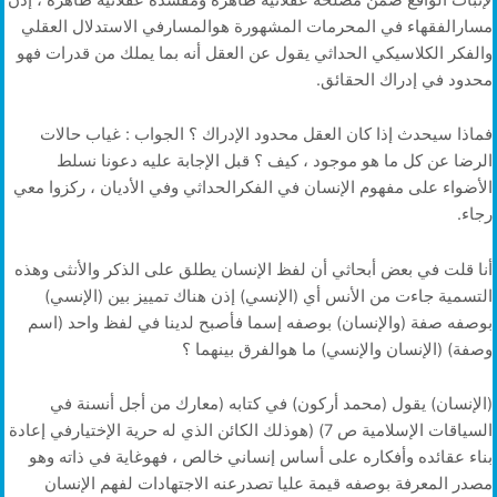
مسارالفقهاء في المحرمات المشهورة هوالمسارفي الاستدلال العقلي
والفكر الكلاسيكي الحداثي يقول عن العقل أنه بما يملك من قدرات فهو
محدود في إدراك الحقائق.
فماذا سيحدث إذا كان العقل محدود الإدراك ؟ الجواب : غياب حالات
الرضا عن كل ما هو موجود ، كيف ؟ قبل الإجابة عليه دعونا نسلط
الأضواء على مفهوم الإنسان في الفكرالحداثي وفي الأديان ، ركزوا معي
رجاء.
أنا قلت في بعض أبحاثي أن لفظ الإنسان يطلق على الذكر والأنثى وهذه
التسمية جاءت من الأنس أي (الإنسي) إذن هناك تمييز بين (الإنسي)
بوصفه صفة (والإنسان) بوصفه إسما فأصبح لدينا في لفظ واحد (اسم
وصفة) (الإنسان والإنسي) ما هوالفرق بينهما ؟
(الإنسان) يقول (محمد أركون) في كتابه (معارك من أجل أنسنة في
السياقات الإسلامية ص 7) (هوذلك الكائن الذي له حرية الإختيارفي إعادة
بناء عقائده وأفكاره على أساس إنساني خالص ، فهوغاية في ذاته وهو
مصدر المعرفة بوصفه قيمة عليا تصدرعنه الاجتهادات لفهم الإنسان