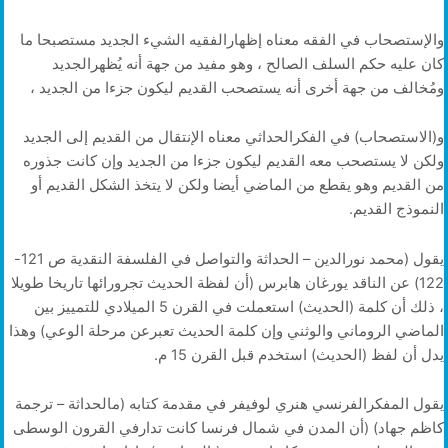
والإستصحاب في الفقه معناه إظهارالفقيه الشيء الجديد مستصبحا ما
كان عليه حكم السلف الصالح ، وهو مفيد من جهة أنه يُظهرالجديد
ومُخالف من جهة أخرى أنه يستصحب القديم ليكون جزءا من الجديد ،
و(الاستصحاب) في الفكرالحداثي معناه الإنتقال من القديم إلى الجديد
ولكن لا يستصحب معه القديم ليكون جزءا من الجديد وإن كانت جذوره
من القديم وهو يقطع من الماضي أيضا ولكن لا يتخذ الشكل القديم أو
النموذج القديم.
يقول (محمد نورالدين – الحداثة والتواصل في الفلسفة النقدية ص 121-
122) عن الناقد يورغان هابرس (أن لفظة الحديث تجرورائها تاريخا طويلا
، ذلك أن كلمة (الحديث) استعملت في القرن 5 الميلادي للتمييز بين
الماضي الروماني والوثني وإن كلمة الحديث تعبرعن مرحلة الوعي) وهذا
يدل أن لفظ (الحديث) استخدم قبل القرن 15 م.
يقول المفكرالفرنسي هنري لوفيفر في مقدمة كتابه (مالحداثة – ترجمة
كاظم جهاد) (أن المدن في شمال فرنسا كانت تدارفي القرون الوسطى