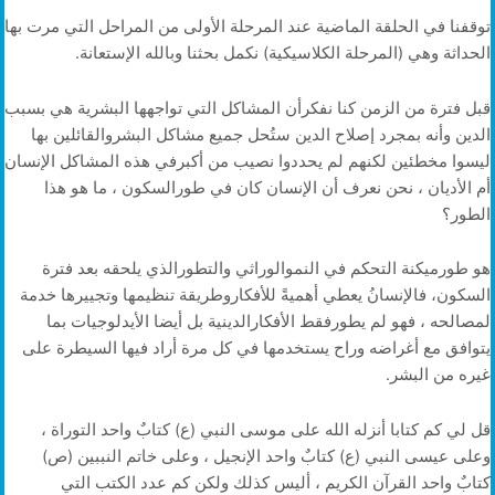
توقفنا في الحلقة الماضية عند المرحلة الأولى من المراحل التي مرت بها
الحداثة وهي (المرحلة الكلاسيكية) نكمل بحثنا وبالله الإستعانة.
قبل فترة من الزمن كنا نفكرأن المشاكل التي تواجهها البشرية هي بسبب
الدين وأنه بمجرد إصلاح الدين ستُحل جميع مشاكل البشروالقائلين بها
ليسوا مخطئين لكنهم لم يحددوا نصيب من أكبرفي هذه المشاكل الإنسان
أم الأديان ، نحن نعرف أن الإنسان كان في طورالسكون ، ما هو هذا
الطور؟
هو طورميكنة التحكم في النموالوراثي والتطورالذي يلحقه بعد فترة
السكون، فالإنسانُ يعطي أهميةً للأفكاروطريقة تنظيمها وتجييرها خدمة
لمصالحه ، فهو لم يطورفقط الأفكارالدينية بل أيضا الأيدلوجيات بما
يتوافق مع أغراضه وراح يستخدمها في كل مرة أراد فيها السيطرة على
غيره من البشر.
قل لي كم كتابا أنزله الله على موسى النبي (ع) كتابٌ واحد التوراة ،
وعلى عيسى النبي (ع) كتابٌ واحد الإنجيل ، وعلى خاتم النببين (ص)
كتابٌ واحد القرآن الكريم ، أليس كذلك ولكن كم عدد الكتب التي