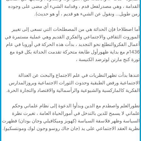
القدامة ، وهي مصدرلفعل قدم ، وقدامة الشيء أي مضى على وجوده
زمن طويل… ونقول عن الشيء هو قديم ، أو هو حديث).
أما اصطلاحا فإن الحداثة هي من المصطلحات التي تسعى إلى تغيير
الموروث الثقافي والاجتماعي والفكري القديم وهي عملية مستمرة في
أعمال الفكروالتطلع نحو التجديد ، بدأت هذه الحركة في أوروبا في عام
1436م مع بداية ظهورأول طابعة متحركة تقدمت الحداثة بكل قوة مع
ثورة كنج مارتن لوثرضد الكنيسة ،
عندها بدأت تظهرالنظريات في علم الاجتماع والبحث عن العدالة
الاجتماعية ورفض الطبقية وحدوث الثورات الاجتماعية وبروزالمدارس
الفكرية كالماركسية والشيوعية والرأسمالية والاقتصاد والتجارة الحرة.
تطورالعلم واصطدم مع الدين وبدأوا الدعوة إلى نظام علماني وحكم
علماني لا يسمح للدين بالتدخل في أمورالحياة العامة ، تغيرت نظرة
السياسة وظهر فلاسفة السياسة (كهوبز وميكافيلي وجان بودان) فظهرت
نظرية العقد الاجتماعي على يد (جان جاك روسو وجون لوك ومونتسكيو).