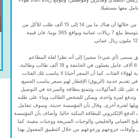
امل معها مستقبلا.
وأشار المسؤول بأن الشركة قامت بعمل دراسة تبيّن من خلالها أن هناك ما بين 14 إلى 15 ألف طلب للأكل من
المطاعم في مسقط، وباعتبار أن سعر الوجبة في المتوسط يبلغ 7 ريالات عمانية وبواقع 365 يوما، فان قيمة
يق يسمى (أي شيء) مشيرا إلى أنه نظرا لقلة المطاعم
المتوافرة في جامعة السلطان قابوس، وبجانب وجود 6 آلاف عامل يعملون في الجامعة و 18 ألف طالب وطالبة،
لهؤلاء الفئات. كما أن السعر أحيانا لا يناسب تلك الفئات،
 في تقديم خدمة (الريوق) الإفطار لهم بسعر يناسب الجميع،
على تلك المأكولات، وتتمتع بنظافة والسرعة في التوصيل
ون الاشتراك لمدة شهر واحد بقيمة 30 ريالا وتدفع لمرة واحدة، ويمكن للشخص الطالب وبناء على طلبه
وتحويلها لفترة أخرى. وقال بأن المؤسسة حديثة، وسوف تتعامل
الدفع الإلكتروني للبطاقة البنكية حاليا. وأضاف بأن المؤسسة
خ العماني والخليجي والوجبات السريعة ووجبات معينة. كما
وأوقات خروجهم ورجوعهم من خلال التطبيق المعمول بهذا