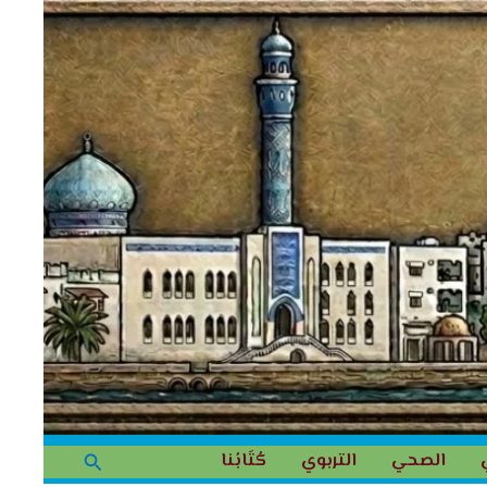
البحث
الصحي
التربوي
كُتَابُنا