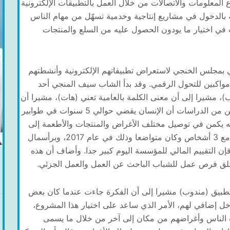
المعلومات والاتصالات من خلال العمل بالتطبيقات الإلكترونية
 بالدخول في مشاريع إنتاجية وخدمية تسهّل من مهام الناس
ت في اختيار ما يودون الحصول عليه من السلع والمنتجات
بمجلس الخنجي لاستعراض تطبيقاتهم الإلكترونية وأنشطتهم
مواكبين للتحول الرقمي. وقد بدأ الشاب سيف المنجي أحد
)، مشيرا إلى أن معنى الكلمة بالعامية تعني (هات)، مشيرا أن
هذا التطبيق يهدف إلى استغلال وقت الناس، حيث تبيّن من الدراسات أن الإنسان يقضي حوالي 5 سنوات في طوابير
 يكمن في توصيل مختلف الأغراض والمنتجات والأطعمة إلى
المنازل والمؤسسات، مشيرا إلى أن بدايات عمله بدأ مع 3 أشخاص وكان متواضعا وذلك في عام 2017، وبرأسمال
المواظبة فإن التقييم المالي للمؤسسة اليوم كبير جدا. وأضاف أن هذه
وتخلق فرص عمل للشباب الباحث عن العمل والعمل الجزئي.
بيق (مندوب) مشيرا إلى أن الفكرة جاءت عندما كان بعض
خل إضافي لهم، الأمر الذي ساعد على اختيار هذا المشروع،
الناس وأغراضهم من مكان إلى آخر من خلال ما يسمى