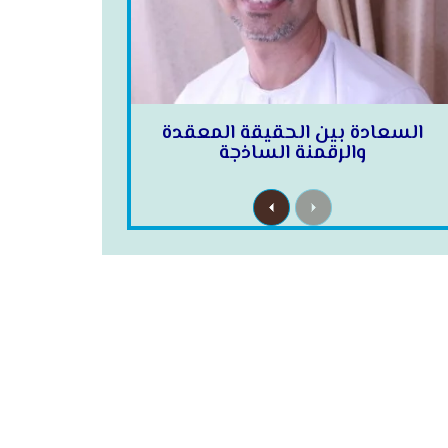
السعادة بين الحقيقة المعقدة
والرقمنة الساذجة
N
P
e
r
x
e
t
v
i
o
u
s