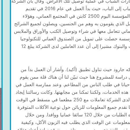
يارات الشباب في عملية توصيل تلك الأغراض. وقال بأن الشركة
تعتبر الأولى في توفير (كابتن) لتوصيل الطلبات من الباب إلى الباب، حيث بدأ العمل في عام 2016 في تقديم
الخدمات للشركات والمؤسسات، مشيرا إلى أن لدى المؤسسة اليوم 2500 كابتن في المجتمع العماني، وهؤلاء
مل الذي يقومون به وهم من الجنسين، ويصلون لجميع الشرائح
وأضاف أن لدى المؤسسة 500 متجر عماني تتعامل معها في شراء وتوصيل الكتب والأوراق والملابس
لمؤسسة حصلت على تمويل من الصندوق العماني للتكنولوجيا
ولديها علاقة مع بريد عمان وزبائن من بعض الشركات والبنوك مشيرا إلى أن عدد العاملين لدى الشركة يبلغ 12
 جارود حيث تناول تطبيق (أكيد). وأشار أن العمل بدأ من
 دراسة للمشروع هنا حيث تبيّن لنا أن هناك قلة ممن يقوم
حيانا في طلب الناس من المطاعم. وعند ممارسة العمل في
ذه الخدمات، ولكننا تمكنا من مجابهتها. وكانت رسالتنا إيجاد
منصة لتوصيل ولقاء البائع والمشتري، مشيرا إلى أن لدى الشركة تعاملات مع 250 مطعما في مسقط في الوقت
ا نقدم جميع المعلومات للزبائن حول نوعية الأكلات المتوفرة
وهم يختارون ونستخدم من جانبنا السواق لتوصيل هذه الطلبات من خلال 120 سائقا عمانيا ووافدا. ومن خلال
لمعلومات عن الوقت الذي يطلب فيه الزبون الأكل، وكيفية
يس التنفيذي ومديرين وموظفين، ونتوقع زيادة أعداد هؤلاء