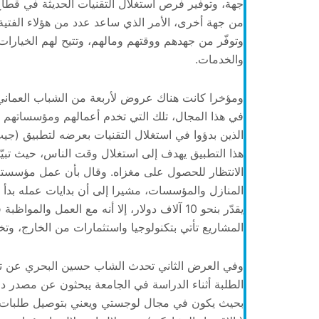
جهة، وتوفير فرص استغلال التقنيات الحديثة في قطاع 
من جهة أخرى، الأمر الذي ساعد عدد من هؤلاء الفتية
وتوفّر من جهدهم ووقتهم ومالهم، وتتيح لهم الخيارا
والخدمات.
ومؤخرا كانت هناك عروض لأربعة من الشباب العماني 
في هذا المجال، تلك التي تخدم أعمالهم ومؤسساتهم 
الذين بدؤوا في استغلال التقنيات بعرضه لتطبيق (جيب
الانتظار للحصول على مغزاه. وقال بأن عمل مؤسسته
يقدّر بنحو 10 آلاف دولار، إلا أنه مع العمل و
المشاريع تأتي بتكنولوجيا واستثمارات من الخارج، 
وفي العرض الثاني تحدث الشاب حسين البحري عن تط
الطلبة أثناء الدراسة في الجامعة يبحثون عن مصدر د
بحيث يكون في مجال لوجستي ويعني بتوصيل طلبات 