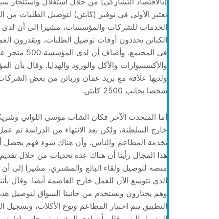
(بالاقتصاد التشاركي) من خلال استغلال واستئجار س
الكباتن يحددون أوقات توصيل الطلبات، ويقدرون الع
في المجتمع. 
والأكسسوارات والأكل والورود والهدايا. وقال بأن ا
شخصا بجانب 2500 كابتن.
أما المتحدث الآخر فكان الشاب موسى اللواتي وشريكه
خارج السلطنة، ولكن بعد الانتهاء من الدراسة تم عمل
بخدمة المطاعم والناس، وأن هناك سوء فهم يحصل أ
هذا المجال رأينا أن هناك عدة تحديات من خلال تقديم ه
الذي نتوسع الآن للعمل خارج العاصمة أيضا. وقال بأنن
التطبيق يتم اختيار المطاعم ونوع الأكلات، وتسجيل ا
الوصول إليه. وقال بأن لدى المؤسسة مجلس إدارة ورئ