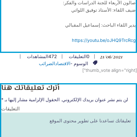
صالون الأربعاء للجنة الدراسات والفكر:
ضيف اللقاء: الأستاذ توفيق اللواتي
يدير اللقاء الباحث: إسماعيل المقبالي
https://youtu.be/oJHQ9TrcRcg
21/06/2021
0
التعليقات
472
المشاهدات
الوسوم -
الاقتصاد
الضرائب
[thumb_vote align="right"]
أترك تعليقاتك هنا
لن يتم نشر عنوان بريدك الإلكتروني.
الحقول الإلزامية مشار إليها بـ
*
التعليقات