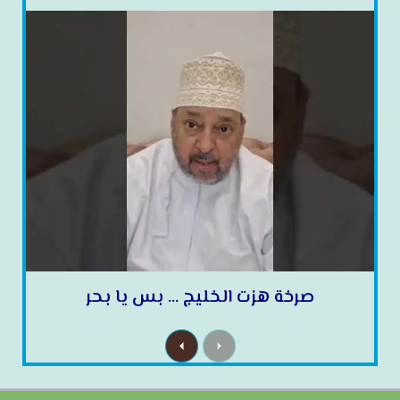
صرخة هزت الخليج … بس يا بحر
N
P
e
r
x
e
t
v
i