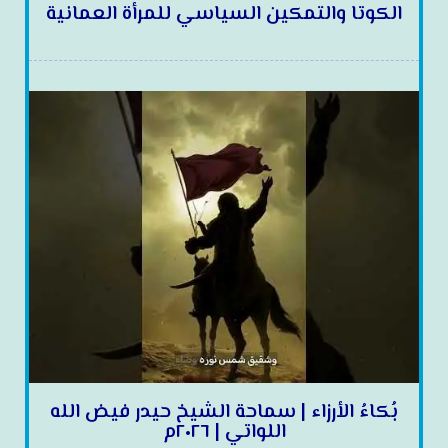
الكوتا والتمكين السياسي للمرأة العمانية
بُكاءُ الأرزاء | سماحة الشيخ حيدر فيض الله
اللواتي | ٢٠٢٦م