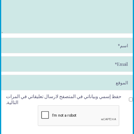
ا
س
م
*
E
m
ai
l*
الموقع
حفظ إسمي وبياناتي في المتصفح لارسال تعليقاتي في المرات
التالية.