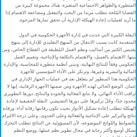
المتطورة والظواهر الاجتماعية المتغيرة. هناك مجموعة كبيرة من
القضايا المُلحة تتطلب مزيدا من البحث والتفعيل ومضاعفة الاهتمام إذا
ما أريد لعمليات إعادة الهيكلة الإدارية أن تحقق ثمارها المرجوة.
النقلة الكبيرة التي حدثت في إدارة الأجهزة الحكومية في الدول
المتقدمة كانت بسبب الانتقال من المنهج التقليدي للإدارة إلى منهج
يقتبس الكثير من أساليب ونظم العمل المُطبقة في القطاع الخاص، ومن
بينها: الاهتمام بالعميل، والاهتمام بالتكلفة والإنتاجية، وتقييم العمل
الحكومي وفقاً للنتائج النهائية، وتبني أنظمة متطورة للمحاسبة، والإدارة
المالية والبشرية وغيرها، وترتكز على الأداء المؤسسي للأجهزة
الحكومية.هذا المنظور لم يتغلغل بعد في عمليات الجهاز الإداري في
عمان. الوضع الحالي لهذه الأجهزة ومن ضمنها الأجهزة الرقابية، إنها لا
تراقب الأداء النهائي، ولا تتابع الفعالية والجودة والنتائج. دورها التطويري
محدود جدًا، وجُلّ تركيزها على دورها التفتيشي. النقلة الحقيقية لإعادة
الهيكلة تتطلب إعادة تشكيل الأدوار بحيث تكون رقابتها رقابة أداء، ورقابة
نتائج والتركيز على الإنتاجية والفعالية وعلى الجدوى، وعلى درجة الالتزام
بالضوابط واللوائح الموضوعة، لأن المسؤولية عن النتائج تتطلب التحرك
بشكل أوسع وأكثر رحابة في مجال تطوير نظم عملها، ووضع النظم