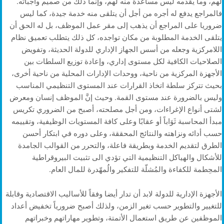
لهم، وما يُقدمه ليس مساعدة منه لهم، وإنما ذلك من صميم واجباته.
فالمراجع يدفع له أجره من أجل أن يتلقى منه خدمة جيدة، كما ليس
ضروريا على المراجع أن يذهب إلى مقر عمل الموظف، بل له الحق أن
يتلقى الخدمة المطلوبة من مكان تواجده، كل ذلك يتطلب تعميق نظام
اللامركزية وجعله من أسس الجهاز الإداري للدولة الحديثة، وتفويض
الصلاحيات الكافية لكل مستوى إداري، وإعادة توزيع السلطات بين
الأجهزة المركزية من ناحية، ووحدات الإدارات المحلية من ناحية أخرى،
بحيث تتركز سلطة اتخاذ القرارات عند المستوى التنظيمي المناسب
وليس بالضرورة عند مستوى القمة. وحيث إنَّ الموظف إنسان ومعرض
لشتى أنواع الإغراءات، ومن أجل مصلحته، أصبح من الضروري تكريس
مبدأ المحاسبة ثَوَاباً أو عقابًا وعلى كافة المستويات الوظيفية، وتقييمه
حسب أدائه ونزاهته والنتائج المحققة، وعلى دوره في ابتكار أحسن
الطرق لتقديم الخدمة وبطريقة فاعلة، والتحرر من القوالب الجامدة
للأشكال والهياكل التنظيمية التي تؤدي الى تثبيت البيروقراطية
المحِطمة للكفاءة والمُشلّة للتفكير والُمهّدرة للمال العام.
الأجهزة الإدارية للدولة لابد أن تدار أيضا وفقاً للأساليب الاقتصادية وقابلة
للتغيير والتطوير حسب تغير الزمن، ولذلك أصبح ضرورياً تخفيض أعداد
الموظفين عن طريق استعمال الأتمتة، وتطوير مهاراتهم وخبراتهم