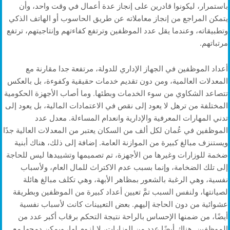
باستمرار، ليكونوا قادرين على إنجاز عدة أعمال في وقت واحد، وأن
يتمكن المراجع من إنجاز معاملاته عن طريق الحاسوب أو الهاتف الذكي
وتطبيقاته، وعندما يقل عدد الموظفين وترتفع كفاءتهم وإنتاجيتهم، ترتفع
مرتباتهم.
أعداد الموظفين في الجهاز الإداري للدولة، مرتفعة جدا مقارنة مع
المعدلات العالمية، ومن دون تقديم خدمات حقيقية وكفوءة، بل بالعكس
تتصاعد الشكاوي من سوء الخدمات وبطئها. وما أصاب الأجهزة الحكومية
المختلفة من ترهل لا يعود إلى نقص في الاعتمادات المالية، بل يعود إلى
تدني المهارات المعرفية والإدارية وانعدام المساءلة. معدل عدد
الموظفين في عُمان لكل ألف من السكان يعتبر من المعدلات العالية جدًا
ويستنزف مبالغ كبيرة من الموازنة العامة. إضافة إلى ذلك، هناك أبنية
ضخمة للوزارات وغيرها من الأجهزة، تم تصميمها وتشييدها ليس للحاجة
إلى تلك الضخامة، وإنما بسبب عدم الاكتراث للمال العام، ولأسباب
نفسية، وهي الرغبة بالشعور بمظاهر الأبهة، وهي تكلف مبالغ هائلة
لصيانتها، ولنفس السبب تمَّ تعيين أعداد كبيرة من الموظفين وبطريقة
عشوائية من دون الحاجة إليهم. بعض التعيينات كانت لأسباب نفسية
أيضًا، من ضمنها الإحساس بالراحة نتيجة التحكم برقاب أكبر عدد من
الموظفين. هناك أيضًا عدد من الوزارات، لا لزوم لها، ويمكن دمجها مع