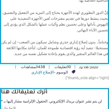
الداخلية الخاصة بها.
إنَّ الدور التطويري لهذه الأجهزة يحتاج إلى المزيد من التفعيل والتعميق،
بحيث ينشط دورها في تقديم مقترحات تُعين الأجهزة التنفيذية على
النهوض بأدائها وعلى تحسين نظم وآليات عملها بالشكل الذي يؤدي إلى
تحسين الأداء النهائي.
وختاماً.. بدون إصلاح إداري جذري وشامل سيكون من الصعب- إن لم يكن
مستحيلا- تنفيذ أية رؤية اقتصادية طموحة لعُمان، لتأخذ مكانتها اللائقة
في هذا العالم المتغير والذي يقوم بإعادة تشكيل نفسه من جديد.
14/06/2020
0
التعليقات
438
المشاهدات
الوسوم -
الإصلاح الإداري
[thumb_vote align="right"]
أترك تعليقاتك هنا
لن يتم نشر عنوان بريدك الإلكتروني.
الحقول الإلزامية مشار إليها بـ
*
التعليقات