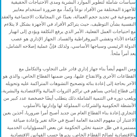
سياسات شاملة لتطوير الموارد البشرية ومدى الاحتياجات الحقيقية
للأجهزة المختلفة من الأفراد نوعاً وكماً، مع ضرورة استخدام معايير
موضوعية في تحديد حجم العمالة، بعيدًا عن المجاملات الاجتماعية والعقد
النفسية بشأن التوظيف، حيث يتراكم الأفراد في الأجهزة بشكل لا يتلاءم
مع احتياجات العمل الفعلية، الأمر الذي يرفع التكلفة ويؤدي إلى انهيار
كفاءة الأداء وتفشي البيروقراطية والفساد. الجهاز الإداري هو عصب
الدولة الرئيسي وسياجها الأساسي، ولذلك فإنَّ عملية إصلاحه الشامل،
يعد أمراً ملحاً.
ومن المهم أيضاً بناء جهاز إداري قادر على التجاوب والتكامل مع
القطاعات الأخرى والانفتاح عليها، ومن ضمنها القطاع الخاص، والذي هو
الآخر بحاجة إلى إعادة بنائه وتصحيح التشوهات المتراكمة عليه وتحويله
إلى قطاع إنتاجي يساهم في تراكم الثروات المالية والاقتصادية والبشرية،
ويلعب دوره في التنمية الشاملة.ذلك يتطلب أيضًا خصخصة عدد كبير من
الأنشطة الحكومية والشركات المملوكة لها وإدارتها بالأسلوب
التجاري.إعادة بناء القطاع العام من جديد أصبح أمرا ضروريا، آخذين بعين
الاعتبار أن مفهوم الخدمة العامة أصبح في حالة تغير وإعادة صياغة
مستمرة في ظل حتمية تخلي الحكومة عن بعض المسؤوليات الخدمية
والاقتصادية لصالح القطاع الخاص، يديرها حسب القوانين الاقتصادية