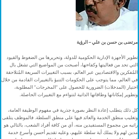
مرتضى بن حسن بن علي – الرؤية
تطوير الأجهزة الإدارية الحكومية للدولة، وتحريرها من الضغوط والقيود
التي تحد من فعاليتها وكفاءتها، أصبحت من المواضيع التي تشغل بال
المُفكرين والاقتصاديين عبر العالم، بسبب التغييرات السريعة المُتلاحقة
في العالم، مما يتوجب على الحكومات التنبؤ بالتغييرات القادمة من خلال
اختيار (المدخلات) الضرورية للحصول على “المخرجات” المطلوبة،
وتطوير إمكاناتها وطاقاتها الذاتية لتتواءم مع التغييرات الحاصلة.
كل ذلك يتطلب إعادة النظر بصورة جذرية في مفهوم الوظيفة العامة،
وتغليب منطق الخدمة والعائد فيها على منطق السلطة. فالموظف يتلقى
راتبه من مجموع المستفيدين منه، أي من كافة أفراد الشعب، بالتالي هو
مدين لهم ولا يملك أية سلطة عليهم، وعليه تقديم أحسن وأسرع خدمة