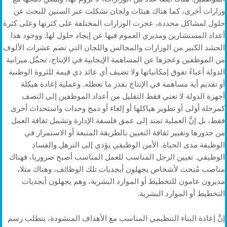
وزارات أخرى، كما هناك هيئات ولجان تشكلت عبر السنين للبحث عن
حلول لمشاكل محددة، عجزت الوزارات المختلفة على كثرتها وعلى كثرة
أعداد المستشارين ومديري العموم فيها عن إيجاد حلول لها. ووجود هذا
الحشد الكبير من الوزارات والمجالس واللجان التي تضم عشرات الألوف
من الموظفين وعجزها عن المساهمة الإيجابية في الإنتاج، تحمِّل ميزانية
الدولة أعباءً تفوق إمكانياتها ولا تضيف أي عائد ذي قيمة للثروة الوطنية
أو تقديم أية مساهمة في الإنتاج بقدر ما تعطله. وعملية إعادة هيكلة
أجهزة الدولة لا تعني فقط التقليل من أعداد الموظفين إلى النصف
كمرحلة أولى أو تطوير هياكلها أو إلغاء أو دمج وحدات واستحداث أخرى
فقط، بل إنَّ العملية تمتد إلى عمق فلسفة الإدارة وتشمل ثقافة العمل
من جذورها وتغيير ثقافة التعيين بالطريقة المتبعة أو الاستمرار في
الوظيفة مدى الحياة. الأمن الوظيفي يؤدي إلى الترهل والفساد
الوظيفي. تعيين الرجل المناسب للعمل المناسب أصبح ضروريا، فهناك
مناصب مُنحت لأشخاص يجهلون أبجديات تلك الوظائف، وهناك مثلا،
مديرون عامون للتخطيط أو الموارد البشرية، وهم يجهلون أبجديات
التخطيط أو الموارد البشرية.
إنَّ إعادة البناء التنظيمي المناسب مع الأهداف المنشودة، يتطلب رسم