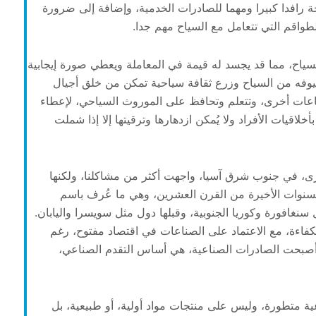
احة رافدا كبيرا ومهما للصادرات الخدمية، وإضافة إلى ضرورة
الطواقم التي تتعامل مع السياح مهم جدا.
 السياح، مما قد يجسد له قيمة في المعاملة ويعطي صورة إيجابية
وفه من السياح وزرع ثقافة سياحية تمكن من خلق أجيال
عات أخرى، وتتعلم وتحافظ على الموروث السياحي، لإعطاء
لاقيات الأفراد ولا يُمكن ازدهارها وترقيتها إلا إذا شملت
أخرى، في جنوب شرق آسيا، واجهت أكثر من مشاكلنا، ولكنها
سنوات الأخيرة من القرن العشرين، وهي ما عُرف باسم
ل سنغافورة وكوريا الجنوبية، وقبلها دول مثل سويسرا واليابان.
غ الكفاءة، مع الاعتماد على الصناعات في اقتصاد مفتوح، رغم
أن أصبحت الصادرات الصناعية، هي أساس التقدم الصناعي،
 متطورة، وليس على منتجات مواد أولية، أو طبيعية، بل