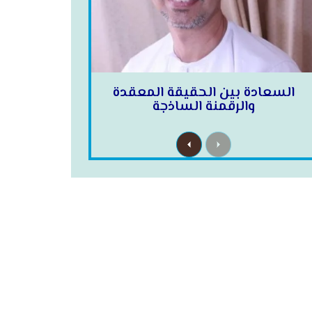
السعادة بين الحقيقة المعقدة
والرقمنة الساذجة
N
P
e
r
x
e
t
v
i
o
u
s