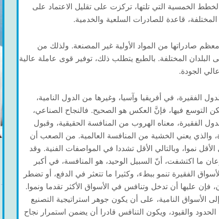
اف الخطة الخمسية الأولى “1976- 1980″، والخطط الخمسية التي تلتها، تركزت على تقليل الاعتماد على
لمختلفة، قاعدة للصادرات السلعية والخدمية.
ظم صادراتها من المواد الأولية غير المصنعة. ولذلك من
ى البلدان المختلفة. بالطبع يتطلب ذلك، توفير قوى عاملة عالية
الي الجودة.
ل الفقيرة، في أفريقيا وآسيا، وغيرها من الدول النامية،
كن التوسع فيها، فإنَّ العكس هو الصحيح. فالنجاح الصناعي،
لدول الفقيرة، معناه الهروب من المنافسة الحقيقية، وقبول
 والذي يعني الخشية من المنافسة العالمية. من الصعب أن
 الأقل نموا، وبالتالي الأقل تشددا في المواصفات الفنية. وقد
ان ما اكتشفت، أنّ السبيل الوحيد، هو المنافسة، في أكبر
لأسواق الفقيرة تنمو ببطء، وكثيرا ما تتعثر في الدفع، أو تضطر
، فإن عليها أن تدخل وتنافس في الأسواق الأكثر تقدما ونموا.
ى الأسواق النامية، على أن يكون جوهر استراتيجية التصنيع
الحدود والقيود، ويكون التنافس قادرا أن يضمن استمرار نجاح