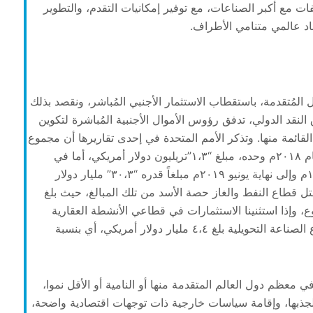
ت مع أكبر الصناعات، مع توفير إمكانيات التقدم، والتطوير
اد عالمي متنامي الأطراف.
 المُتقدمة، باستقطاب الاستثمار الأجنبي المُباشر، ونقصد بذلك
نقد الدولي، تدفق رؤوس الأموال الأجنبية المُباشرة لتكوين
قائمة منها. وتذكر الأمم المتحدة في إحدى تقاريرها أن مجموع
الاستثمارات الأجنبية المباشرة حول العالم، بلغ في عام ٢٠١٨م وحده، مبلغ “١،٣”تريليون دولار أمريكي، أما في
عُمان فقد بلغت الاستثمارات المتراكمة منذ عام ١٩٧٠م وإلى نهاية يونيو ٢٠١٩م مبلغاً قدره “٣٠،٣” مليار دولار
ن دولار سنويًا، واحتل قطاع النفط والغاز حصة الأسد من تلك المبالغ، حيث بلغ
مريكي، أي بنسبة ٥٧٪؜ من المجموع، وإذا استثنينا الاستثمارات في قطاعي الأنشطة العقارية
والوساطة المالية، فإنَّ مجموع الاستثمارات في قطاع الصناعة التحويلية بلغ ٤،٤ مليار دولار أمريكي، أي بنسبة
ي معظم دول العالم المتقدمة منها أو النامية أو الأقل نموا،
 لجذبها، وإقامة سياسات خارجية ذات توجهات اقتصادية واضحة،