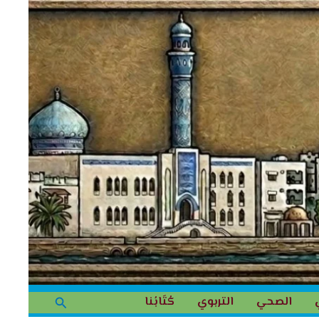
البحث
الصحي
التربوي
كُتَابُنا