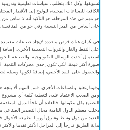
تسويقها. وكل ذلك يتطلب، سياسات تعليمية وتدريبية 
الكافية للصناعات المحلية، للولوج إلى الأقطار المخت
هو مهم في هذه المرحلة، هو التأكيد أنه لا مناص من إ
على أساس من الميز النسبية وفي جو من المنافسة، ب
في عُمان هناك فرص متعددة لإيجاد صناعات معتمدة عل
على النفط والغاز والثروات التعدينية الأخرى، إضافة إ
استعمال أحدث الوسائل التكنولوجية. والصناعة التحويل
صورة أكثر قيمة، لكي تكون إحدى محركات التنمية ال
والحصول على النقد الأجنبي، إضافةً لكونها وسيلة لجذ
وفيما يتعلق بالصناعات الأخرى، فمن المهم ألا يتجه ه
ومن الصعب الاعتماد عليه، لتغطية كلفة أي مشروع 
التصنيع بكل مكوناتها. فالعادة أن تلجأ الدول المتقد
دخلت معظم الدول النامية مجال التصدير الصناعي من
العديد من دول وسط وشرق أوروبا. بطبيعة الأحوال فإن
بداية الطريق تدرجاً إلى المراحل الأكثر تقدما والأكثر ت