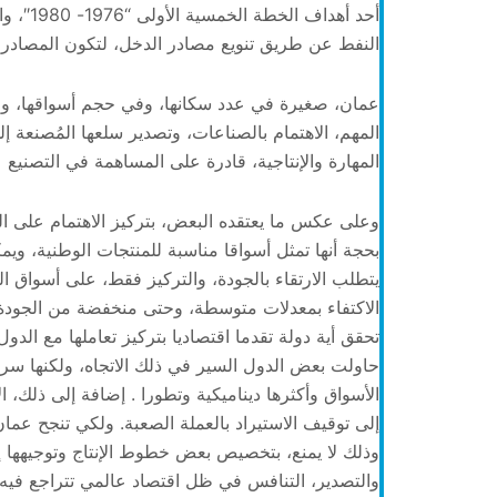
أحد أهد
النفط عن طريق تنويع مصادر الدخل، لتكون المصادر ا
عمان، صغيرة في عدد سكانها، وفي حجم أسواقها، ومع
المهم، الاهتمام بالصناعات، وتصدير سلعها المُصنعة إل
المهارة والإنتاجية، قادرة على المساهمة في التصنيع ع
وعلى عكس ما يعتقده البعض، بتركيز الاهتمام على الدو
بحجة أنها تمثل أسواقا مناسبة للمنتجات الوطنية، ويم
يتطلب الارتقاء بالجودة، والتركيز فقط، على أسواق ا
الاكتفاء بمعدلات متوسطة، وحتى منخفضة من الجودة،
تحقق أية دولة تقدما اقتصاديا بتركيز تعاملها مع الدول
حاولت بعض الدول السير في ذلك الاتجاه، ولكنها سرع
الأسواق وأكثرها ديناميكية وتطورا . إضافة إلى ذلك، ا
إلى توقيف الاستيراد بالعملة الصعبة. ولكي تنجح عمان
وذلك لا يمنع، بتخصيص بعض خطوط الإنتاج وتوجيهها إل
والتصدير، التنافس في ظل اقتصاد عالمي تتراجع فيه 