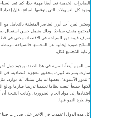
الصادرات الخدمية تعد أيضًا مهمة جدًا، كما تعد السي
وجود كل التسهيلات التي يتوقعها السائح، فإنَّ إعداد 
ويعتبر الفرد أحد أبرز العناصر المتعلقة بالتعامل مع
لمجتمع مثقف سياحيًا. وذلك يشمل حسن استقبال ضي
تعرف قيمة دور السياحة في الاقتصاد، وحتى في قطا
السائح صورة إيجابية عن المجتمع، فالسياحة مرتبطة بأخ
رعاية المُجتمع ككل.
من المهم أيضاً، التنويه في هذا الصدد، بوجود دول 
سارت بسرعة كبيرة، بتحقيق معجزة اقتصادية، في ال
“النمور الآسيوية”؛ بعضها لم يكن يمتلك أية موارد، مث
لكنها جميعاً اتبعت نظاما تعليميا تدريبيا صارما وبال
افتقادها إلى مواد الخام الضرورية، وكانت النتيجة 
وقاطرة النمو فيها.
كل هذه الدول اعتمدت في الأخير على صادرات صناعية