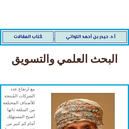
خطي
لى
لمحتوى
أ.د. ‬حيدر‭ ‬بن‭ ‬أحمد‭ ‬اللواتي
كُتاب المقالات
,
البحث العلمي والتسويق
مع ارتفاع عدد
الشركات المُنتجة
للأصناف المختلفة
من السلعة ذاتها
أصبح المستهلك
أمام كم كبير من