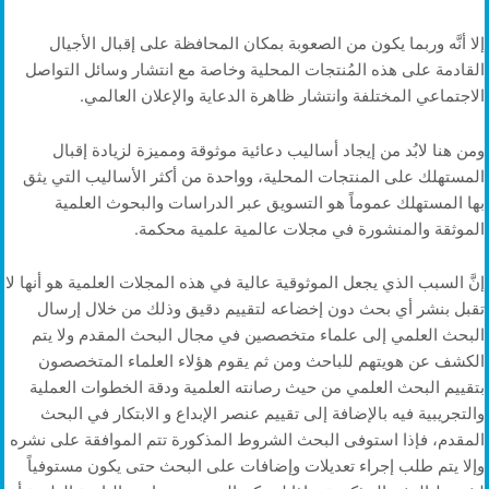
إلا أنَّه وربما يكون من الصعوبة بمكان المحافظة على إقبال الأجيال
القادمة على هذه المُنتجات المحلية وخاصة مع انتشار وسائل التواصل
الاجتماعي المختلفة وانتشار ظاهرة الدعاية والإعلان العالمي.
ومن هنا لابُد من إيجاد أساليب دعائية موثوقة ومميزة لزيادة إقبال
المستهلك على المنتجات المحلية، وواحدة من أكثر الأساليب التي يثق
بها المستهلك عموماً هو التسويق عبر الدراسات والبحوث العلمية
الموثقة والمنشورة في مجلات عالمية علمية محكمة.
إنَّ السبب الذي يجعل الموثوقية عالية في هذه المجلات العلمية هو أنها لا
تقبل بنشر أي بحث دون إخضاعه لتقييم دقيق وذلك من خلال إرسال
البحث العلمي إلى علماء متخصصين في مجال البحث المقدم ولا يتم
الكشف عن هويتهم للباحث ومن ثم يقوم هؤلاء العلماء المتخصصون
بتقييم البحث العلمي من حيث رصانته العلمية ودقة الخطوات العملية
والتجريبية فيه بالإضافة إلى تقييم عنصر الإبداع و الابتكار في البحث
المقدم، فإذا استوفى البحث الشروط المذكورة تتم الموافقة على نشره
وإلا يتم طلب إجراء تعديلات وإضافات على البحث حتى يكون مستوفياً