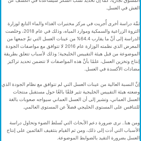
المسوّق تجاريًا، كما إن تحديد نسب السكر سيُساعدنا في الكشف عن
الغش في العسل.
ثمَّة دراسة أخرى أُجريت في مركز مختبرات الغذاء والماء التابع لوزارة
الثروة الزراعية والسمكية وموارد المياه، وذلك في عام 2018، وخلصت
الدراسة إلى أنَّ ما يقارب 64.4% من عينات العسل التي تمَّ جمعها من
المعرض الذي نظمته الوزارة عام 2016 لا تتوافق مع مواصفات الجودة
الموضوعة من قبل هيئة التقييس الخليجية؛ وذلك لأسباب تتعلق بطريقة
إنتاج وتخزين العسل، علمًا بأنَّ هذه المواصفات لا تتضمن تحديد تراكيز
مضادات الأكسدة في العسل.
إنَّ النسبة العالية من عينات العسل التي لم تتوافق مع نظام الجودة الذي
وضعته هيئة التقييس الخليجية تثير قلقًا بالغًا حول مستقبل منتجات
العسل العماني، وتشير إلى أن العسل العماني سيواجه صعوبات بالغة
للتنافس على المستوى الخليجي فضلاً عن المستوى العالمي.
ومن هنا.. نرى ضرورة دعم الأبحاث التي تُسلط الضوء وتحاول دراسة
الأسباب التي أدت إلى ذلك، ومن ثم القيام بتثقيف القائمين على إنتاج
العسل بضرورة التقيد بالضوابط الموضوعة.