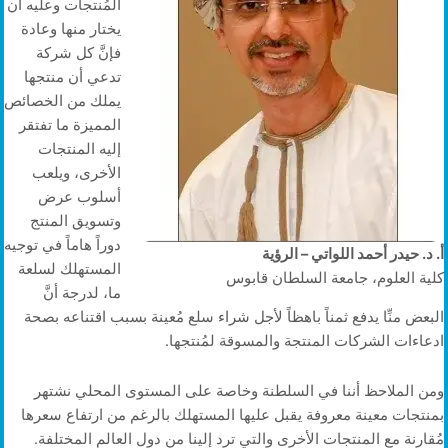
المُنتجات وعليه أن
يختار منها وعادة
فإنَّ كل شركة
تدعي أن منتجها
يملك من الخصائص
المميزة ما تفتقر
إليه المنتجات
الأخرى، ويلعب
أسلوب عرض
وتسويق المنتج
دوراً هاماً في توجيه
أ. د. حيدر أحمد اللواتي – الرؤية
المستهلك لسلعة
كلية العلوم، جامعة السلطان قابوس
ما، لدرجة أنَّ
البعض منِّا يدفع ثمناً باهظاً لأجل شراء سلع مُعينة بسبب اقتناعه بصحة
ادعاءات الشركات المنتجة والمسوقة لمُنتجها.
ومن الملاحظ أننا في السلطنة وخاصة على المستوى المحلي نشتهر
بمنتجات معينة معروفة يقبل عليها المستهلك بالرغم من ارتفاع سعرها
مُقارنة مع المنتجات الأخرى والتي ترد إلينا من دول العالم المختلفة.