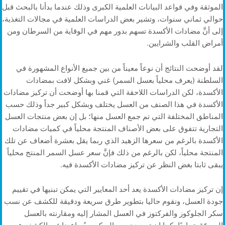
الموثقة وفي قواعد البيانات العلمية الكبرى وذلك عندما بدأنا بالبحث قبل
حوالي ثماني سنوات، وتشير بعض الدراسات العلمية في مجالات التغذية،
إلى أنَّ مضادات الأكسدة تسهم بدور مهم في الوقاية من السرطان ومن
أمراض القلب والشرايين.
لقد أوضحت النتائج أن نوعاً معيناً من بين جميع الأنواع المشهورة في
السلطنة (يعرف محلياً بعسل السمر) غني وبشكل لافت بمضادات
الأكسدة، لكن الدراسات اللاحقة التي قمنا بها أوضحت أن تركيز مضادات
الأكسدة في هذا الصنف من العسل يختلف وبشكل كبير جداً وذلك حسب
المناطق المختلفة التي تم جمع العسل منها؛ بل إن بعض منتجات العسل
التجارية تتفوق على بعض الأصناف المنتجة محلياً في كميات مضادات
الأكسدة بالرغم من سعرها الزهيد الذي ربما يقل بعشرة أضعاف عن تلك
المنتجة محلياً، لكن بالرغم من ذلك فإنَّ سعر عسل السمر المنتج محلياً
يبقى ثابتا بغض النظر عن تركيز مضادات الأكسدة فيه.
إن تركيز مضادات الأكسدة يعد أحد المعايير التي يمكن تبنيها في تقييم
جودة العسل، ونقوم حاليا بتطوير طرق سريعة ودقيقة للكشف عن نسب
سكر الجلوكوز والفركتوز في العسل المشار إليه ومقارنته بالعسل