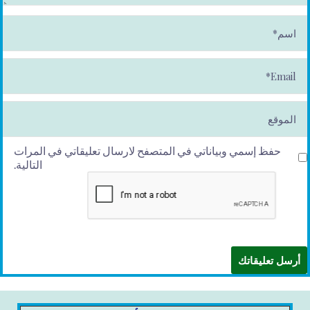
ا
س
م
*
E
m
ai
l*
الموقع
حفظ إسمي وبياناتي في المتصفح لارسال تعليقاتي في المرات
التالية.