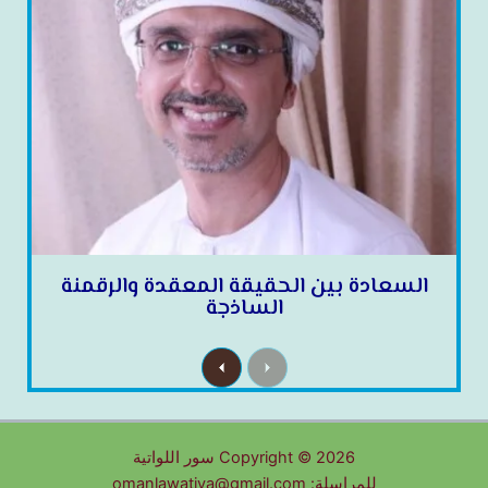
السعادة بين الحقيقة المعقدة والرقمنة
الساذجة
N
P
e
r
x
e
t
v
i
o
u
Copyright © 2026 سور اللواتية
s
للمراسلة: omanlawatiya@gmail.com