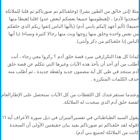
مثلا (إني خالق من الطين بشرا) (وخلقناكم ثم صورناكم ثم قلنا للملائكة
اسجدوا لآدم) ، (إهبطومنها جميعا بعضكم لبعض عدو) (قلنا إهبطا منها
جميعا) (ألم أعهد إليكم يابني آدم) (ياأيها الناس إتقوا ربكم الذي خلقكم
من نفس واحدة وخلق منها زوجها وبث منها رجالا كثيرة ونساء) (يا أيها
الناس إنا خلقناكم من ذكر وأنثى).
لماذا كل هذا التكرارفي سرد قصة خلق آدم ؟ ركزوا معي رجاء ، أنت
أطلب من أي أحد أن يأخذ هذه الآيات وغيرها التي تتكلم عن قصة خلق
آدم ستجد في طي كل آية مضمون جديد ولقطة جديدة ، ثم أطلب منه
حذف الكلمات المتكررة .
وعندما تستقرعندك كل اللقطات من كل الآيات ستحصل على الإطارالعام
لقصة خلق آدم الذي سجدت له الملائكة.
يقول السيد الطباطبائي في تفسيرالميزان في ذيل سورة الأعراف آية 11
(قوله لقد خلقناكم ثم صورناكم يفيد بيان حقيقتين الأولى أن السجدة
كانت من الملائكة لجميع بني آدم).