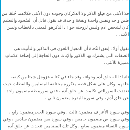
فلا الأنثى من ضِلع الذكر ولا الذكركان وجوده دون الأنثى فكلاهما خُلقا من
طين واحد ونفس واحدة ونفخة واحدة. قد يقول قائل أن السُجود والتعليم
كان لشخص آدم وليس لزوجته حواء ، الذكرهو المعني بالخطاب وليس
الأنثى ،
نقول أولا : إتفق النُحاة أن المعيار اللغوي في التذكير والتأنيث هي
الصفات التي يشترك بها الذكور والإناث دون الحاجة إلى إضافة علاماتٍ
مميزة للأنثى .
ثانيا : الله خلق أدم وحواء ، وقد جاء في كتابه عزوجل شيئا من كيفية
خلقهما وكان على شكل قصة متكررة مختلفة المضامين واللقطات حيث
تعددت السورالتي تكلمت عن خلق آدم ، ففي سورة طه مضمون واحد
عن خلق آدم ، وفي سورة البقرة مضمون ثاني ،
وفي سورة الأعراف مضمون ثالث ، وفي سورة الحجرمضمون رابع ،
وفي سورة ص مضمون خامس ، وفي سورة يس مضمون سادس ، وفي
سورة النساء مضمون سابع ، وكل تلك المضامين تتحدث عن خلق آدم.