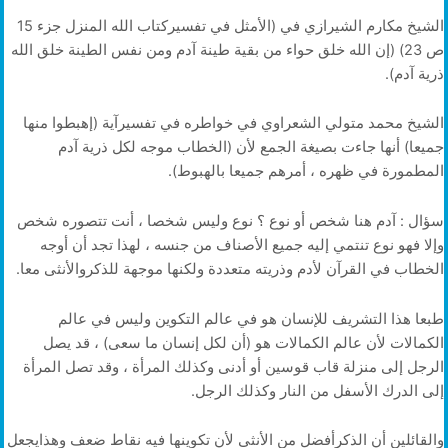
الشيخ مكارم الشيرازي في (الأمثل في تفسيركتاب الله المنزل جزء 15
ص 23) (إن الله خلق حواء من بقية طينة آدم ومن نفس الطينة خلق الله
ذرية آدم).
الشيخ محمد متولي الشعراوي في خواطره في تفسيرآية (إهبطوا منها
جميعا) أنها جاءت بصيغة الجمع لأن (الخطاب موجه لكل ذرية آدم
المطمورة في ظهره ، أمرهم جميعا بالهبوط).
سؤال : آدم هنا شخص أو نوع ؟ نوع وليس شخصا ، أنت تتصوره شخص
وإلا فهو نوع تنتمي إليه جميع الأصناف من جنسه ، لهذا تجد أن أوجه
الخطاب في القرآن لأدم وذريته متعددة ولكنها موجهة للذكروالأنثى معا.
طبعا هذا التشريف للإنسان هو في عالم التكوين وليس في عالم
الكمالات لأن عالم الكمالات هو (أن لكل إنسان ما سعى) ، قد يصل
الرجل إلى منزلة قاب قوسين أو أدنى وكذلك المرأة ، وقد تصل المرأة
إلى الدرك الأسفل من النار وكذلك الرجل.
والقائلين أن الذكرأفضل من الأنثى لأن تكوينها فيه نقاط ضعف وهذايجعل