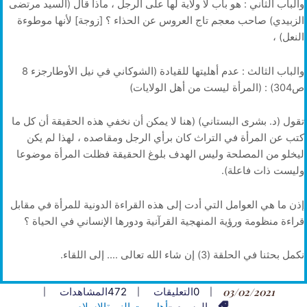
والباب الثاني : هو باب لا ولاية لها على الرجل ، ماذا قال (السيد مرتضى
الزبيدي) صاحب معجم تاج العروس عن الحذاء ؟ [زوجة] لأنها موطوءة
النعل) ،
والباب الثالث : عدم أهليتها للقيادة (الشوكاني في نيل الأوطارجزء 8
ص304) : (المرأة ليست من أهل الولايات)
تقول (د. بشرى البستاني) (هنا لا يمكن أن نخفي هذه الحقيقة أن كل ما
كتب عن المرأة في التراث كان برأي الرجل ومقاصده ، لهذا لم يكن
ليخلو من المصلحة وليس الهدف بلوغ الحقيقة فظلت المرأة موضوعا
وليست ذات فاعلة).
إذن ما هي العوامل التي أدت إلى هذه القراءة الدونية للمرأة في مقابل
قراءة منظومة ورؤية المنهجية القرآنية ودورها الإنساني في الحياة ؟
نكمل بحثنا في الحلقة (3) إن شاء الله تعالى …. إلى اللقاء.
03/02/2021
0
التعليقات
472
المشاهدات
الوسوم -
أهل بيت النبوة
الإسلام