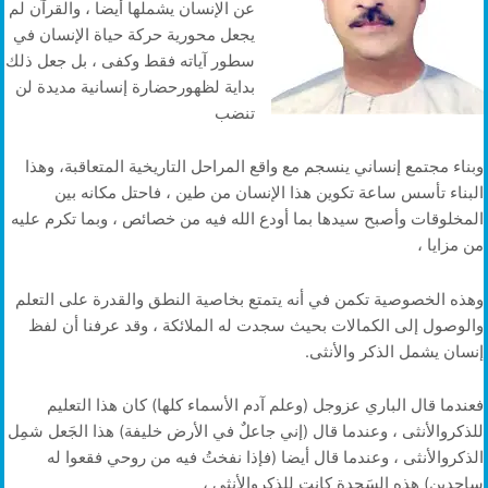
عن الإنسان يشملها أيضا ، والقرآن لم
يجعل محورية حركة حياة الإنسان في
سطور آياته فقط وكفى ، بل جعل ذلك
بداية لظهورحضارة إنسانية مديدة لن
تنضب
وبناء مجتمع إنساني ينسجم مع واقع المراحل التاريخية المتعاقبة، وهذا
البناء تأسس ساعة تكوين هذا الإنسان من طين ، فاحتل مكانه بين
المخلوقات وأصبح سيدها بما أودع الله فيه من خصائص ، وبما تكرم عليه
من مزايا ،
وهذه الخصوصية تكمن في أنه يتمتع بخاصية النطق والقدرة على التعلم
والوصول إلى الكمالات بحيث سجدت له الملائكة ، وقد عرفنا أن لفظ
إنسان يشمل الذكر والأنثى.
فعندما قال الباري عزوجل (وعلم آدم الأسماء كلها) كان هذا التعليم
للذكروالأنثى ، وعندما قال (إني جاعلٌ في الأرض خليفة) هذا الجَعل شمِل
الذكروالأنثى ، وعندما قال أيضا (فإذا نفختُ فيه من روحي فقعوا له
ساجدين) هذه السَجدة كانت للذكروالأنثى ،