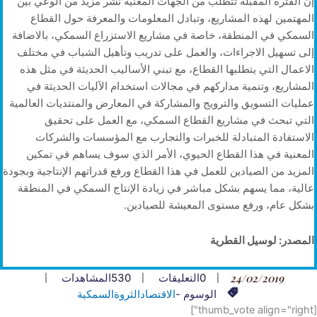
إن الفترة المقبلة تتطلب من الجهات المعنية نشر مزيد من الوعي بين
المهتمين لهذه المشاريع، وتبادل المعلومات والمعرفة حول القطاع
السمكي في المنطقة، خاصة في مشاريع الاستزراع السمكي، بالاضافة
إلى تسهيل الاجراءات، والعمل على تدريب وتأهيل الشباب في مختلف
الاعمال التي يتطلبها القطاع، مع تبني الأساليب الحديثة في مثل هذه
المشاريع، وتنمية مداركهم في مجالات استخدام الآليات الحديثة في
عمليات التسويق والترويج والمشاركة في المعارض والمنتديات العالمية
التي تبحث في مشاريع القطاع السمكي، مع العمل على تحقيق
الاستفادة المتبادلة للخبرات والتجارب مع المؤسسات والشركات
المعنية في هذا القطاع الحيوي، الأمر الذي سوف يساهم في تمكين
المزيد من الصيادين للعمل في هذا القطاع ورفع قدراتهم الإنتاجية وبجودة
عالية، مما يسهم بشكل مباشر في زيادة الإنتاج السمكي في المنطقة
بشكل عام، ورفع مستوى المعيشة للصيادين.
المصدر: لوسيل القطرية
24/02/2019
0
التعليقات
530
المشاهدات
الوسوم -
الاقتصاد
الثروةالسمكية
[thumb_vote align="right"]