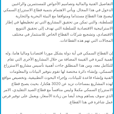
التفاصيل الفنية والمالية وتصاميم الأحواض للمستثمرين والراغبين
الدخول في هذا المجال. ويأتي الاهتمام بتنمية قطاع الاستزراع السمكي
ليصبح هذا القطاع مستداما ومتوافقا مع البيئة البحرية والتجارية
للسلطنة، والتي تمكن من تحقيق المشاريع التي تم تخطيطها في إطار
الاستراتيجية الاقتصادية للسلطنة التي تهدف إلى تحقيق التنويع
الاقتصادي، وتشجيع شركات القطاع الخاص للاستثمار في مختلف
المجالات التي تهم هذه القطاعات.
إن القطاع السمكي في أية دولة يشكل موردا اقتصاديا وماليا هاما، وله
أهمية كبيرة في القيمة المضافة من خلال المشاريع الأخرى التي تقام
للتكامل معه، ومن هذا المنطلق جاءت أهمية تأسيس مشاريع الاستزراع
السمكي، وإنشاء دائرة مختصة لها تقوم بتوفير البيانات والمعلومات
الفنية وإنشاء قاعدة للبيانات، وإجراء البحوث التطبيقية، وتخصيص مواقع
لهذه المشاريع بمساحات تزيد عن 3020 هكتارا، بحيث يصبح قطاع
الاستزراع السمكي مكملا وليس منافساً مع قطاع الصيد التقليدي، الامر
الذي سوف يساهم ويحد أيضا من زيادة الأسعار، ويعمل على توفير فرص
عمل شاغرة في هذا القطاع.