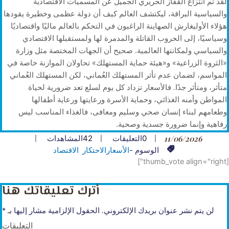
لقد تم انتزاع القفاز الحريري الجميل عن المسميات الاقتصادية
والسياسية البراقة، ليكتشف العالم كيف أن دولة عظمى وخطيرة يقودها
هؤلاء الأوليغارش الصهاينة الراغبون في التحكم بالعالم ماليًا واقتصاديًا
وسياسيًا، إلى الحروب القاتلة والمدمرة لها ولمستقبلها الاقتصادي
والسياسي ولمكانتها العالمية. صحيح أن الجهات المختصة مثل وزارة
«الثروة الزراعية» و«هيئة حماية المستهلك» تحاولان الموازنة خاصة في
المواسم، لضمان عدم تأثر المستهلك العُماني، لكن المستهلك العُماني
متأثر، ومتأثر جدًا. فالأسعار تزداد كل يوم لسلع تعد ضرورية لحياة
المواطن وأمنه الغذائي، وحماية الأسرة ورعايتها ورعاية أطفالها
وطعامهم لبناء إنسان صحي وسليم ومعافى، فالغذاء المناسب ليس
رفاهية وإنما ضرورة جسدية وصحية.
11/06/2026
0
التعليقات
42
المشاهدات
الوسوم -
الأسعار
الاحتكار
الاقتصاد
[thumb_vote align="right"]
أترك تعليقاتك هنا
لن يتم نشر عنوان بريدك الإلكتروني.
الحقول الإلزامية مشار إليها بـ
*
التعليقات