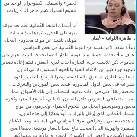
الحمراء والسمك، الكيلوجرام الواحد من
اللحوم الحمراء كسر حاجز الـ 4 ريالات.
أما أسماك الكنعد العُمانية، فلم تعد موائد
متوسطي الدخل تشهدها منذ سنوات
د. طاهرة اللواتية – عُمان
طويلة، ناهيك عن موائد محدودي الدخل،
وبدأنا نشهد الأمر نفسه عن التونة العُمانية في بعض المواسم.
أعرف مثلًا نحفظه جميعًا منذ نعومة أظفارنا: «ما يحتاجه البيت يُحرم على
الجامع». لكن للأسف حرية التجارة أخذت تُغري البعض، فيتم إعادة تصدير
وتوجيه جزء كبير من الأغنام الحية واللحوم المستوردة إلى الدول
المجاورة للفارق السعري والمنافسة، ونظرًا لارتفاع الطلب والقوة
الشرائية في بعض الدول المجاورة، فيجد بعض الموردين والشركات
الخاصة ربحًا أعلى في إعادة توجيه الشحنات إلى تلك الأسواق، مما
يسبب نقصًا في المعروض داخل السوق العُماني، فيرتفع السعر، ويُحرم
محدودو ومتوسطو الدخل من اللحوم الحمراء، ويُحرمون من أنواع
السمك العُماني الذي يُرحَّل بالبرادات ليلًا ونهارًا إلى هذه الدول.
شاهدت بنفسي مؤخرًا في سوق المواشي في المعبيلة نوعية الأغنام
الصغيرة والهزيلة التي أصبحت تباع لدينا بأسعار مرتفعة؛ بعدما أصبح
توجيه الأسمَن والأفضل إلى الأسواق المجاورة. والأغرب عندما تُنقل