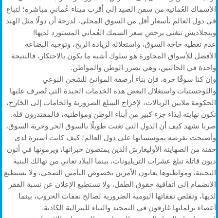
الأسماك العُمانية من سفن الصيد إلى أقرب ميناء عُماني مباشرة؛ لتباع
في دول العالم بأسعار أقل من السوق المحلي، لدرجة أن دولًا مثل الهند
وبنجلاديش تتغنى برخص سعر السمك العُماني المستورد لديها!
عدم تغطية حاجة السوق، واستغلاله لزيادة الربح، وتوجيه البضاعة
الأفضل للأسواق المجاورة هو سلوك أشبه ما يكون بالاحتكار، فالنتيجة
واحدة في الحالتين، وهي تضرر الوطن والمواطن.
وإن كنا سوقًا حرة، فإن بناء أرصفة الموانئ للشحن النوعي
واللوجستيات واستغلال البعض هذه الخدمات الجيدة التي تُصرف عليها
الحكومة ملايين الريالات، لإخراج السلع الضرورية والخامات إلى الخارج،
تكون نهايته إيذاء جزء كبير من أبناء الوطن ومواطنيه، فالمقتدرون قلة.
صرنا نشهد كيف أن الدول التي تغنت طويلًا بالسوق الحر وحرية السوق،
وأصبحت تفرضه بمؤسساتها على دول العالم؛ كيف كانت أسيرة لدى
حفنة من الصهاينة الأوليغارش الذين يمتصون خيراتها، ويرمونها في أتون
ديون قاتلة تبلغ عشرات التريليونات، بينما البلاد تعاني من تهالك البنية
التحتية، ومواطنوها يعانون الأمرين بخصوص التأمين الصحي، ولا تستطيع
الانضمام إلى اتفاقية حقوق الطفل، ولا تستطيع الإعلان عن نسبة الفقر
لديها، وتقلص نفقاتها اليومية الضرورية لصالح نفقات الحروب، بينما
أعضاء برلمانها غارقون في التمجيد والثناء لليبرالية الكاذبة.