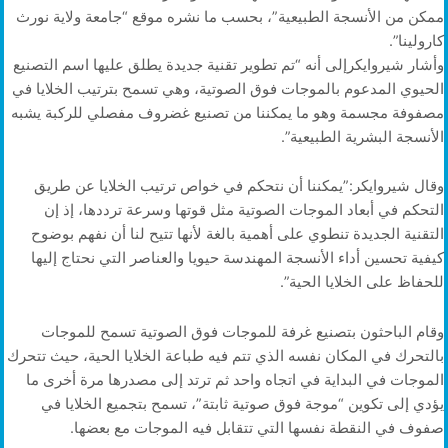
ممكن من الأنسجة الطبيعية”، بحسب ما نشره موقع “جامعة ولاية نورث
كارولينا”.
وأشار شيروايكرإلى أنه “تم تطوير تقنية جديدة يطلق عليها اسم التصنيع
الحيوي المدعوم بالموجات فوق الصوتية، وهي تسمح بترتيب الخلايا في
مصفوفة مجسمة وهو ما يمكننا من تصنيع غضروف مفصلي للركبة يشبه
الأنسجة البشرية الطبيعية”.
وقال شيروايكر:”يمكننا أن نتحكم في خواص ترتيب الخلايا عن طريق
التحكم في أبعاد الموجات الصوتية مثل قوتها وسرعة ترددها، إذ إن
التقنية الجديدة تنطوي على أهمية بالغة لأنها تتيح لنا أن نفهم بوضوح
كيفية تحسين أداء الأنسجة المهندسة حيويا والعناصر التي نحتاج إليها
للحفاظ على الخلايا الحية”.
وقام الباحثون بتصنيع غرفة للموجات فوق الصوتية تسمح للموجات
بالتحرك في المكان نفسه الذي تتم فيه طباعة الخلايا الحية، حيث تتحرك
الموجات في البداية في اتجاه واحد ثم ترتد إلى مصدرها مرة أخرى ما
يؤدي إلى تكوين “موجة فوق صوتية ثابتة”، تسمح بتجميع الخلايا في
صفوف في النقطة نفسها التي تتقابل فيه الموجات مع بعضها.