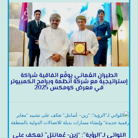
الطيران العُماني يوقّع اتفاقية شراكة
إستراتيجية مع شركة أنظمة وبرامج الكمبيوتر
في معرض كومكس 2025
اللواتي لـ”الرؤية”: “زين- عُمانتل” تعكف على