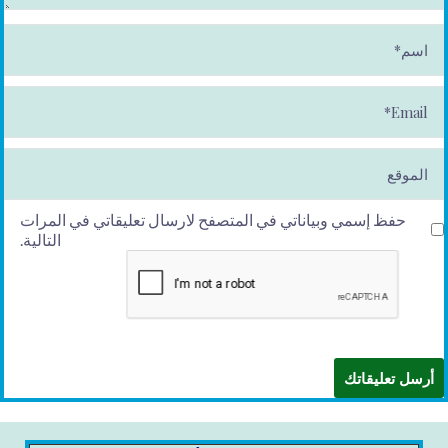
ا
س
م
*
E
m
ai
l*
الموقع
حفظ إسمي وبياناتي في المتصفح لارسال تعليقاتي في المرات
التالية.