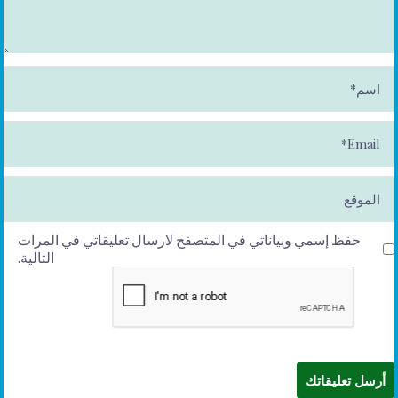
ا
س
م
*
E
m
ai
l*
الموقع
حفظ إسمي وبياناتي في المتصفح لارسال تعليقاتي في المرات
التالية.