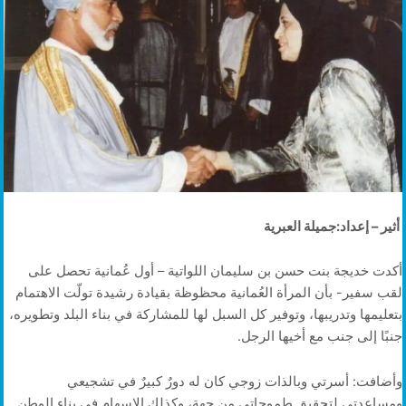
أثير – إعداد:جميلة العبرية
أكدت خديجة بنت حسن بن سليمان اللواتية – أول عُمانية تحصل على
لقب سفير- بأن المرأة العُمانية محظوظة بقيادة رشيدة تولّت الاهتمام
بتعليمها وتدريبها، وتوفير كل السبل لها للمشاركة في بناء البلد وتطويره،
جنبًا إلى جنب مع أخيها الرجل.
وأضافت: أسرتي وبالذات زوجي كان له دورٌ كبيرٌ في تشجيعي
ومساعدتي لتحقيق طموحاتي من جهة، وكذلك الإسهام في بناء الوطن