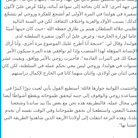
من جهة أخرى؛ لأنه كان بحاجة إلى سواعد أبنائه، ولمّا عُرِض عليّ لأكون
سفيرة في هولندا في المرة الأولى لم أتشجع للفكرة وزوجي لم يتشجّع
كذلك؛ بسبب الأولاد والغربة واختلاف الثقافة، لكن في السنة التالية
طلبني جلالة السلطان هيثم بن طارق حفظه الله -حيث كان حينها أمينًا
عاما لوزارة الخارجية- وعرض عليّ أن أكون سفيرة السلطنة لدى
هولندا، وقال لي: “خديجة أنا أطرح عليك الموضوع مرة أخرى، وأنا أراكِ
الإنسانة المؤهلة لهذا المنصب وإذا لم توافقي هذه المرة سيكون الأمر
صعبًا لك في المرات القادمة”، فأخبرت زوجي بالأمر ووافق، وبقيت عشر
سنوات في هولندا، وزوجي ليس معي بحكم عمله في السلطنة، لكن كان
معي اثنان من أولادي، واثنان منهما كانا في الخارج لإكمال دراستهم.
واختتمت اللواتية حوارها قائلة: أستطيع القول بأني لعبت دورًا كبيرًا في
مساعدة زوجي والوقوف إلى جنبه ليحقق طموحاته ويقطع أشواطًا أيضا
في مجال عمله، فالبطريقة هذه نحن مع بعض يدًا بيد ساندنا وشجعنا
بعضنا البعض، واستطعنا أن نحقق طموحاتنا وفي الوقت نفسه أن نخدم
بلدنا، وهذه النزعة انتقلت إلى أولادنا الأربعة الذين شاهدوا الطريقة التي
عشنا بها”.