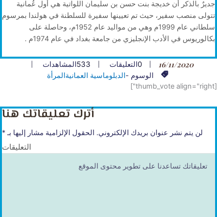
جديرٌ بالذكر أن خديجة بنت حسن بن سليمان اللواتية هي أول عُمانية
تتولى منصب سفير، حيث تم تعيينها سفيرة للسلطنة في هولندا بمرسوم
سلطاني عام 1999م وهي من مواليد عام 1952م، وحاصلة على
بكالوريوس في الأدب الإنجليزي من جامعة بغداد في عام 1974م .
16/11/2020
0
التعليقات
533
المشاهدات
الوسوم -
الدبلوماسية العمانية
المرأة
[thumb_vote align="right"]
أترك تعليقاتك هنا
لن يتم نشر عنوان بريدك الإلكتروني.
الحقول الإلزامية مشار إليها بـ
*
التعليقات