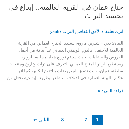
التاريخ
جناح عمان في القرية العالمية.. إبداع في
تجسيد التراث
اترك تعليقاً
/
الأفق الثقافي
,
التراث
/
yaali
البيان: دبي – شيرين فاروق يستعد الجناح العماني في القرية
العالمية للاحتفال باليوم الوطني العماني غداً بباقة من أجمل
العروض والفاعليات، حيث سيتم توزيع هدايا مجانية للزوار،
ويستطيع الزائر للجناح العماني التعرف على تراث وتاريخ ومنتجات
سلطنة عمان، حيث تتميز المعروضات بالتنوع الكبير، كما أنها
تعكس البيئة العمانية في اختلاف مناطقها بطريقة إبداعية تجعل من
جناح
قراءة المزيد »
عمان
في
القرية
العالمية..
1
2
…
8
التالي
←
إبداع