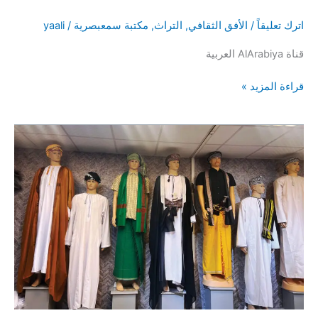
اترك تعليقاً
/
الأفق الثقافي
,
التراث
,
مكتبة سمعبصرية
/
yaali
قناة AlArabiya العربية
صباح
قراءة المزيد »
العربية
|
سوق
مطرح
في
سلطنة
عمان
يفتح
قلبه
للزوار
الباحثين
عن
رائحة