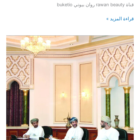
قناة rawan beauty روان بيوتي buketio
سوق
قراءة المزيد »
مطرح
بعد
الحجر