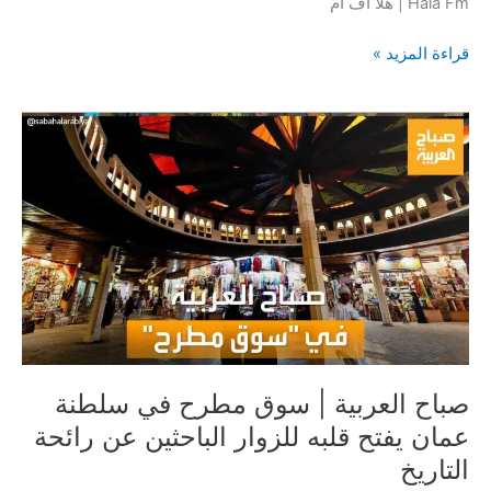
Hala Fm | هلا اف ام
هل
قراءة المزيد »
يوجد
حل
جذري
ونهائي
لدخول
المياه
إلى
سوق
مطرح؟
صباح العربية | سوق مطرح في سلطنة
عمان يفتح قلبه للزوار الباحثين عن رائحة
التاريخ