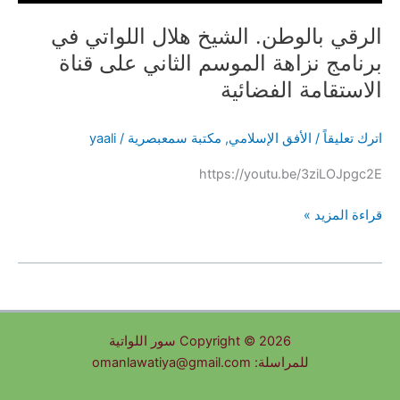
الرقي بالوطن. الشيخ هلال اللواتي في
برنامج نزاهة الموسم الثاني على قناة
الاستقامة الفضائية
اترك تعليقاً
/
الأفق الإسلامي
,
مكتبة سمعبصرية
/
yaali
https://youtu.be/3ziLOJpgc2E
الرقي
قراءة المزيد »
بالوطن.
الشيخ
هلال
اللواتي
في
Copyright © 2026 سور اللواتية
برنامج
للمراسلة: omanlawatiya@gmail.com
نزاهة
الموسم