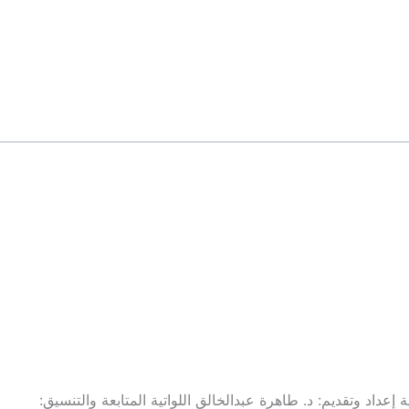
. مريم الشحية و د. ريا سعيد الكيميانية إعداد وتقديم: د. طاهرة عبدالخالق اللواتية المتابعة والتنسيق: