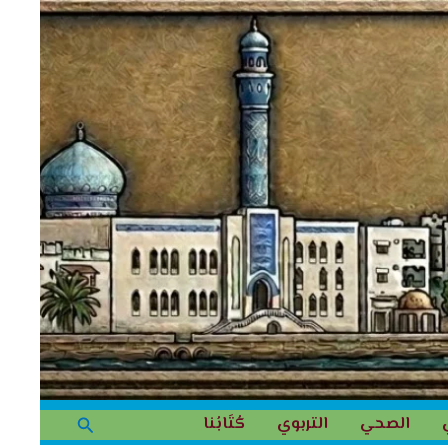
البحث
الصحي
التربوي
كُتَابُنا