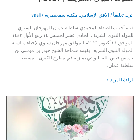
اترك تعليقاً
/
الأفق الإسلامي
,
مكتبة سمعبصرية
/
yaali
قناة أحباب الصفاء المحمدي سلطنة عمان المهرجان السنوي
للمولد النبوي الشريف الحادي عشرالخميس ١٤ ربيع الأول ١٤٤٣
الموافق ٢١ أكتوبر ٢٠٢١م الموافق مهرجان سنوي لإحياء مناسبة
المولد النبوي الشريف يقيمه سماحة الشيخ حيدر بن موسى بن
خميس فيض الله اللواتي بمنزله في مطرح الكبرى – مسقط-
سلطنة عمان.
مقاطع
قراءة المزيد »
المهرجان
السنوي
الحادي
عشر
للمولد
النبوي
الشريف
|