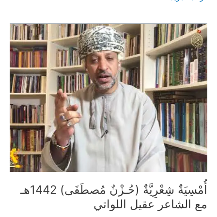
لنبي
الإسلام
خدعة
فرنسية
أم
صراع
الأديان
أُمْسِيَةٌ شِعْرِيَّةٌ (حُـزْنٌ مُصطَفَى) 1442هـ
مع الشاعر عقيل اللواتي