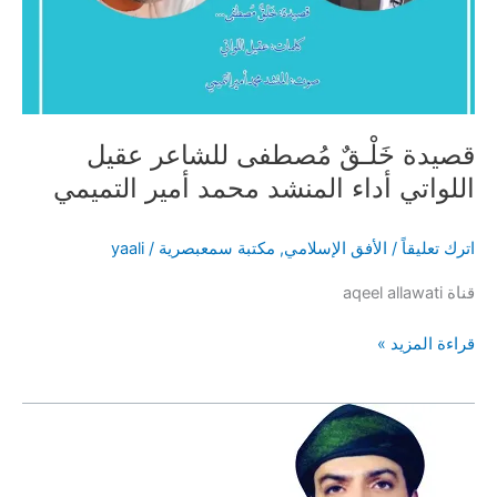
قصيدة خَلْـقٌ مُصطفى للشاعر عقيل
اللواتي أداء المنشد محمد أمير التميمي
اترك تعليقاً
/
الأفق الإسلامي
,
مكتبة سمعبصرية
/
yaali
قناة aqeel allawati
قصيدة
قراءة المزيد »
خَلْـقٌ
مُصطفى
للشاعر
عقيل
اللواتي