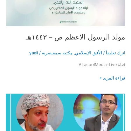
2021م
مولد الرسول الاعظم ص – ١٤٤٣هـ
اترك تعليقاً
/
الأفق الإسلامي
,
مكتبة سمعبصرية
/
yaali
قناة AlrasoolMedia-Live
مولد
قراءة المزيد »
الرسول
الاعظم
ص
–
١٤٤٣هـ