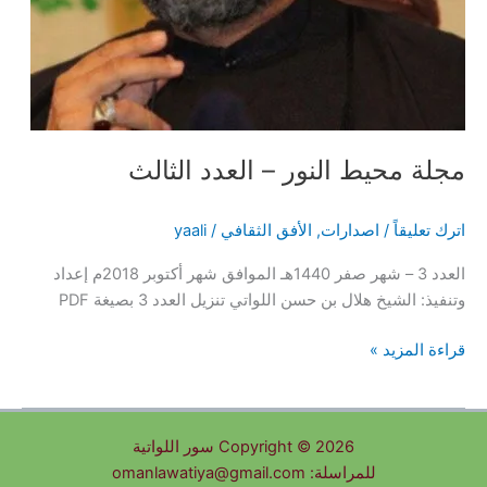
مجلة محيط النور – العدد الثالث
اترك تعليقاً
/
اصدارات
,
الأفق الثقافي
/
yaali
العدد 3 – شهر صفر 1440هـ الموافق شهر أكتوبر 2018م إعداد
وتنفيذ: الشيخ هلال بن حسن اللواتي تنزيل العدد 3 بصيغة PDF
مجلة
قراءة المزيد »
محيط
النور
–
Copyright © 2026 سور اللواتية
العدد
للمراسلة: omanlawatiya@gmail.com
الثالث