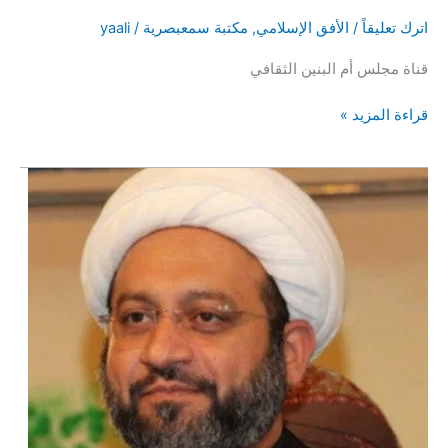
اترك تعليقاً
/
الأفق الإسلامي
,
مكتبة سمعبصرية
/
yaali
قناة مجلس أم البنين الثقافي
أُمْسِيَةٌ
قراءة المزيد »
شِعْرِيَّةٌ
(حُـزْنٌ
مُصطَفَى)
1442هـ
مع
الشاعر
عقيل
اللواتي