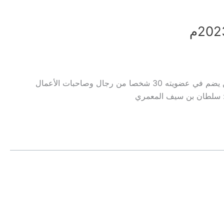
إذاعة الشباب لقاء مع عباس بن إرشاد اللواتيالمدير التنفيذي لصالة استثمر في عُمانوالحديث حول زيارة وفد من المستثمرين البريطانيين يضم في عضويته 30 شخصا من رجال وصاحبات الأعمال