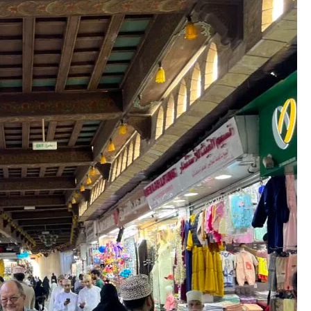
بن
إرشاد
اللواتي
–
حلقة
الإثنين
6
مارس
2023م