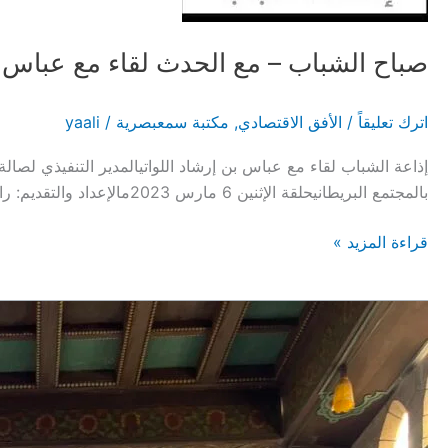
اللواتية
صباح الشباب – مع الحدث لقاء مع عباس بن إرشاد 
اترك تعليقاً
/
الأفق الاقتصادي
,
مكتبة سمعبصرية
/
yaali
بالمجتمع البريطانيحلقة الإثنين 6 مارس 2023مالإعداد والتقديم: راشد بن خميس السعديالمتابعة والتنسيق: سيف بن سعيد الهلاليالإخراج: سلطان بن سيف المعمري
صباح
قراءة المزيد »
الشباب
–
مع
الحدث
لقاء
مع
عباس