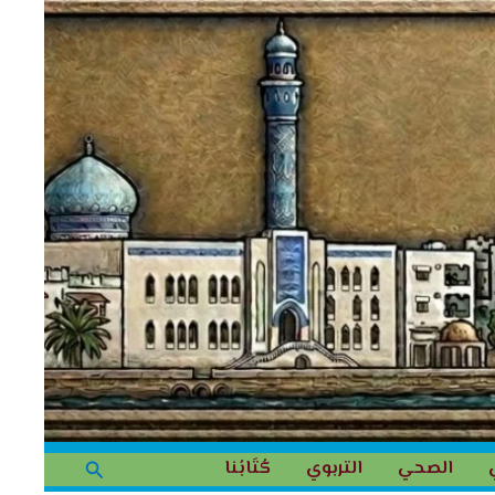
البحث
الصحي
التربوي
كُتَابُنا