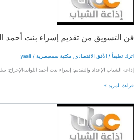
وترويج
الاستثمار
2023
فن التسويق من تقديم إسراء بنت أحمد الل
اترك تعليقاً
/
الأفق الاقتصادي
,
مكتبة سمعبصرية
/
yaali
إذاعة الشباب الإعداد والتقديم: إسراء بنت أحمد اللواتيةالإخراج:
فن
قراءة المزيد »
التسويق
من
تقديم
إسراء
بنت
أحمد