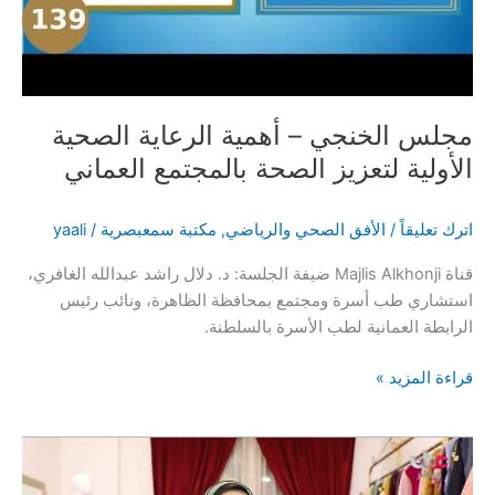
الإلهي
في
المرأة
|
السفر
مجلس الخنجي – أهمية الرعاية الصحية
والحركة
الأولية لتعزيز الصحة بالمجتمع العماني
والحيرة
اترك تعليقاً
/
الأفق الصحي والرياضي
,
مكتبة سمعبصرية
/
yaali
قناة Majlis Alkhonji ضيفة الجلسة: د. دلال راشد عبدالله الغافري،
استشاري طب أسرة ومجتمع بمحافظة الظاهرة، ونائب رئيس
الرابطة العمانية لطب الأسرة بالسلطنة.
مجلس
قراءة المزيد »
الخنجي
–
أهمية
الرعاية