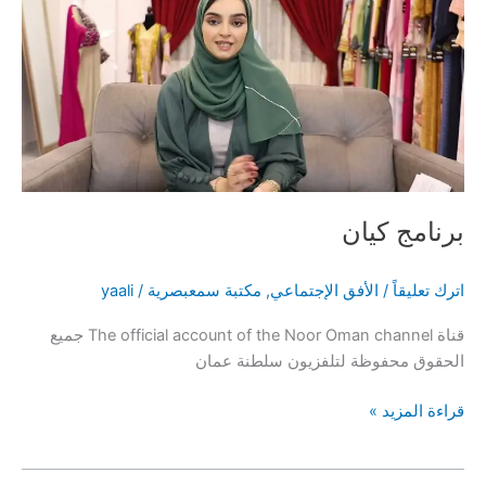
الصحية
الأولية
لتعزيز
الصحة
بالمجتمع
العماني
برنامج كيان
اترك تعليقاً
/
الأفق الإجتماعي
,
مكتبة سمعبصرية
/
yaali
قناة The official account of the Noor Oman channel جميع
الحقوق محفوظة لتلفزيون سلطنة عمان
برنامج
قراءة المزيد »
كيان