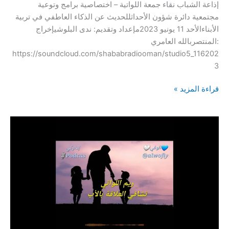
إذاعة الشباب نقاء جمعة اللواتية – اختصاصية برامج وتوعية
مجتمعية دائرة شؤون الأحداثللحديث عن الذكاء العاطفي في تربية
الأبناءالأحد 11 يونيو 2023مإعداد وتقديم: ندى البلوشيإخراج
:المنتصربالله العامري
https://soundcloud.com/shababradiooman/studio5_116202
3
أستوديو
قراءة المزيد »
5
–
الحديث
عن
الذكاء
العاطفي
في
تربية
الأبناء