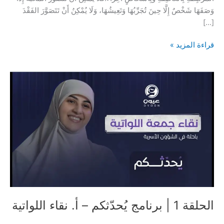
وَصَفَهَا شَخْصٌ إِلَّا حِينَ تُجَرِّبُهَا وَتَعِيشُهَا، وَلَا يُمْكِنُ أَنْ تَتَصَوَّرَ الفَقْدَ
[…]
كَوْثَر…
قراءة المزيد »
نَبْضِيَ
المُتَجَدِّدْ
الحلقة 1 | برنامج يُحدّثكم – أ. نقاء اللواتية