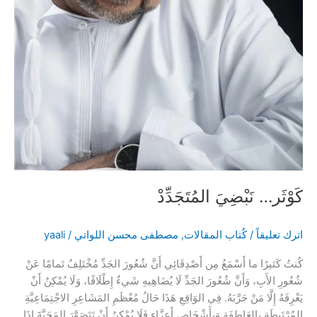
كَوْثَر… نَبْضِيَ المُتَجَدِّدْ
اترك تعليقاً
/
كُتاب المقالات
,
مصطفى محسن اللواتي
/
yaali
كُنتُ كَثيرًا ما أَسْمَعُ مِن أَصْدِقَائِي أَنَّ شُعُورَ الجَدِّ مُخْتَلِفٌ تَمامًا عَنْ
شُعُورِ الأَبِ، وَأَنَّ شُعُورَ الجَدِّ لَا يُضَاهِيهِ شَيءٌ إِطْلَاقًا، وَلَا يُمْكِنُ أَنْ
يَعْرِفَهُ إِلَّا مَنْ جَرَّبَهُ. فِي الوَاقِعِ هَذَا حَالُ مُعْظَمِ المَشَاعِرِ الاجْتِمَاعِيَّةِ
المُرْتَبِطَةِ بِالعَاطِفَةِ وَبِأَشْخَاصٍ أَعِزَّاء.فَلَا يُمْكِنُ أَنْ تَتَصَوَّرَ المَحَبَّةَ إِذَا